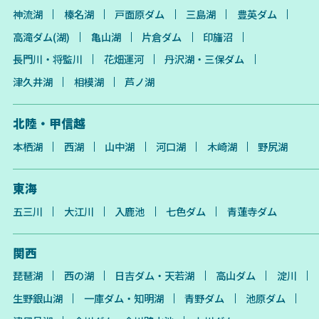
神流湖
榛名湖
戸面原ダム
三島湖
豊英ダム
高滝ダム(湖)
亀山湖
片倉ダム
印旛沼
長門川・将監川
花畑運河
丹沢湖・三保ダム
津久井湖
相模湖
芦ノ湖
北陸・甲信越
本栖湖
西湖
山中湖
河口湖
木崎湖
野尻湖
東海
五三川
大江川
入鹿池
七色ダム
青蓮寺ダム
関西
琵琶湖
西の湖
日吉ダム・天若湖
高山ダム
淀川
生野銀山湖
一庫ダム・知明湖
青野ダム
池原ダム