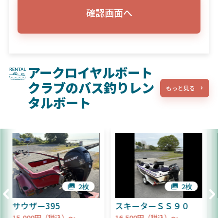
確認画面へ
アークロイヤルボート
クラブのバス釣りレン
もっと見る
タルボート
2枚
2枚
ウザー395
スキーターＳＳ９０
チャン
,000円（税込）～
16,500円（税込）～
22,0