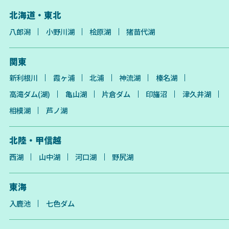
北海道・東北
八郎潟
小野川湖
桧原湖
猪苗代湖
関東
新利根川
霞ヶ浦
北浦
神流湖
榛名湖
高滝ダム(湖)
亀山湖
片倉ダム
印旛沼
津久井湖
相模湖
芦ノ湖
北陸・甲信越
西湖
山中湖
河口湖
野尻湖
東海
入鹿池
七色ダム