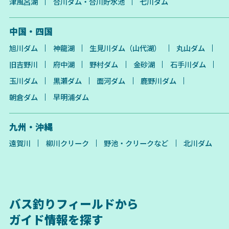
津風呂湖
合川ダム・合川貯水池
七川ダム
中国・四国
旭川ダム
神龍湖
生見川ダム（山代湖）
丸山ダム
旧吉野川
府中湖
野村ダム
金砂湖
石手川ダム
玉川ダム
黒瀬ダム
面河ダム
鹿野川ダム
朝倉ダム
早明浦ダム
九州・沖縄
遠賀川
柳川クリーク
野池・クリークなど
北川ダム
バス釣りフィールドから
ガイド情報を探す