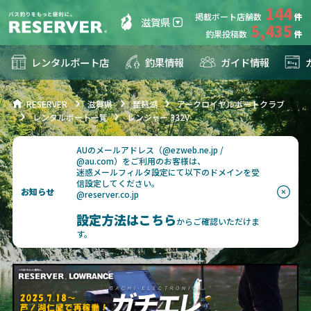
144
掲載ボート店舗数
滋賀県
5,435
釣果投稿数
レンタルボート店
釣果情報
ガイド情報
RESERVER
滋賀県
琵琶湖
アークロイヤルボートクラブ
レンタルボート一覧
レンジャー 332V
AUのメールアドレス（@ezweb.ne.jp /
@au.com）をご利用のお客様は、
迷惑メールフィルタ設定にて以下のドメインを受
信設定してください。
お知らせ
@reserver.co.jp
設定方法はこちら
からご確認いただけま
す。