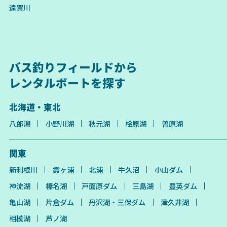
遠賀川
バス釣りフィールドから
レンタルボートを探す
北海道・東北
八郎潟
小野川湖
秋元湖
桧原湖
曽原湖
関東
新利根川
霞ヶ浦
北浦
牛久沼
小山ダム
神流湖
榛名湖
戸面原ダム
三島湖
豊英ダム
亀山湖
片倉ダム
丹沢湖・三保ダム
津久井湖
相模湖
芦ノ湖