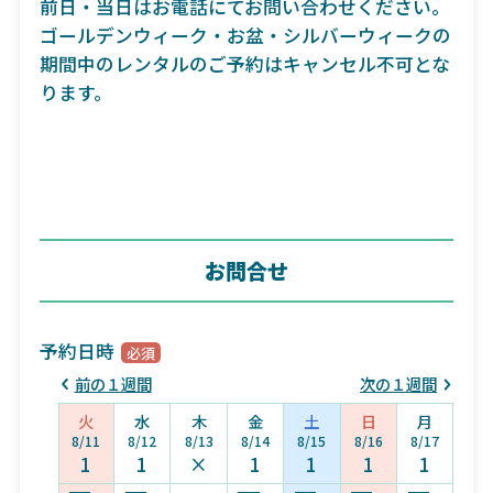
前日・当日はお電話にてお問い合わせください。
ゴールデンウィーク・お盆・シルバーウィークの
期間中のレンタルのご予約はキャンセル不可とな
ります。
お問合せ
予約日時
前の１週間
次の１週間
火
水
木
金
土
日
月
8/11
8/12
8/13
8/14
8/15
8/16
8/17
1
1
×
1
1
1
1