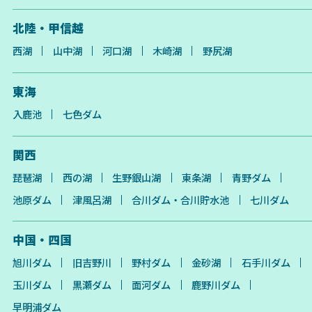
北陸・甲信越
西湖
山中湖
河口湖
木崎湖
野尻湖
東海
入鹿池
七色ダム
関西
琵琶湖
西の湖
生野銀山湖
東条湖
青野ダム
池原ダム
津風呂湖
合川ダム・合川貯水池
七川ダム
中国・四国
旭川ダム
旧吉野川
野村ダム
金砂湖
石手川ダム
玉川ダム
黒瀬ダム
面河ダム
鹿野川ダム
早明浦ダム