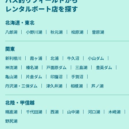
レンタルボート店を探す
北海道・東北
八郎潟
小野川湖
秋元湖
桧原湖
曽原湖
関東
新利根川
霞ヶ浦
北浦
牛久沼
小山ダム
神流湖
榛名湖
戸面原ダム
三島湖
豊英ダム
亀山湖
片倉ダム
印旛沼
手賀沼
丹沢湖・三保ダム
津久井湖
相模湖
芦ノ湖
北陸・甲信越
精進湖
千代田湖
西湖
山中湖
河口湖
木崎湖
野尻湖