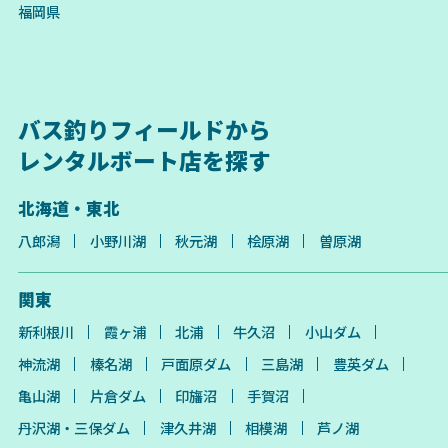
福岡県
バス釣りフィールドから
レンタルボート店を探す
北海道・東北
八郎潟
小野川湖
秋元湖
桧原湖
曽原湖
関東
新利根川
霞ヶ浦
北浦
牛久沼
小山ダム
神流湖
榛名湖
戸面原ダム
三島湖
豊英ダム
亀山湖
片倉ダム
印旛沼
手賀沼
丹沢湖・三保ダム
津久井湖
相模湖
芦ノ湖