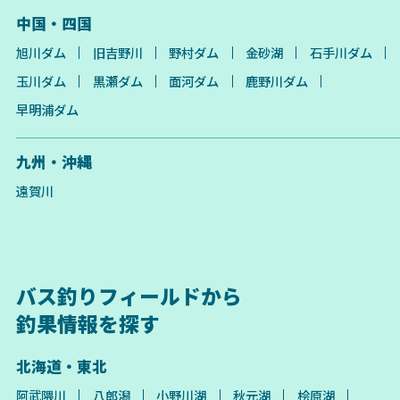
中国・四国
旭川ダム
旧吉野川
野村ダム
金砂湖
石手川ダム
玉川ダム
黒瀬ダム
面河ダム
鹿野川ダム
早明浦ダム
九州・沖縄
遠賀川
バス釣りフィールドから
釣果情報を探す
北海道・東北
阿武隈川
八郎潟
小野川湖
秋元湖
桧原湖