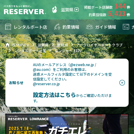
144
掲載ボート店舗数
滋賀県
5,423
釣果投稿数
レンタルボート店
釣果情報
ガイド情報
RESERVER
滋賀県
琵琶湖
アークロイヤルボートクラブ
レンタルボート一覧
レンジャー 332V
AUのメールアドレス（@ezweb.ne.jp /
@au.com）をご利用のお客様は、
迷惑メールフィルタ設定にて以下のドメインを受
信設定してください。
お知らせ
@reserver.co.jp
設定方法はこちら
からご確認いただけま
す。