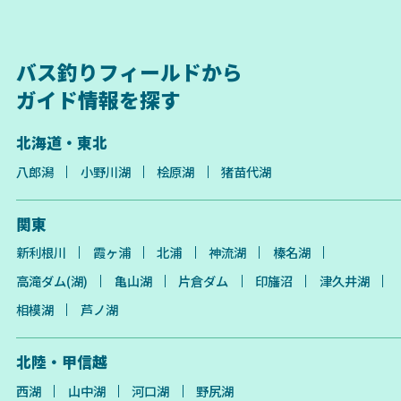
バス釣りフィールドから
ガイド情報を探す
北海道・東北
八郎潟
小野川湖
桧原湖
猪苗代湖
関東
新利根川
霞ヶ浦
北浦
神流湖
榛名湖
高滝ダム(湖)
亀山湖
片倉ダム
印旛沼
津久井湖
相模湖
芦ノ湖
北陸・甲信越
西湖
山中湖
河口湖
野尻湖