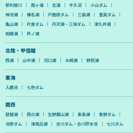
新利根川
霞ヶ浦
北浦
牛久沼
小山ダム
神流湖
榛名湖
戸面原ダム
三島湖
豊英ダム
亀山湖
片倉ダム
丹沢湖・三保ダム
津久井湖
相模湖
芦ノ湖
北陸・甲信越
西湖
山中湖
河口湖
木崎湖
野尻湖
東海
入鹿池
七色ダム
関西
琵琶湖
西の湖
生野銀山湖
東条湖
青野ダム
池原ダム
津風呂湖
合川ダム・合川貯水池
七川ダム