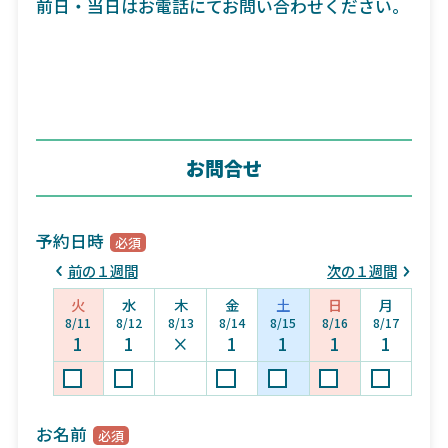
前日・当日はお電話にてお問い合わせください。
お問合せ
予約日時
前の１週間
次の１週間
火
水
木
金
土
日
月
8/11
8/12
8/13
8/14
8/15
8/16
8/17
1
1
×
1
1
1
1
お名前