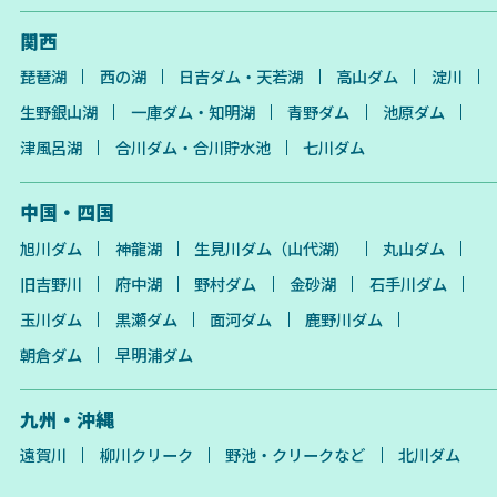
関西
琵琶湖
西の湖
日吉ダム・天若湖
高山ダム
淀川
生野銀山湖
一庫ダム・知明湖
青野ダム
池原ダム
津風呂湖
合川ダム・合川貯水池
七川ダム
中国・四国
旭川ダム
神龍湖
生見川ダム（山代湖）
丸山ダム
旧吉野川
府中湖
野村ダム
金砂湖
石手川ダム
玉川ダム
黒瀬ダム
面河ダム
鹿野川ダム
朝倉ダム
早明浦ダム
九州・沖縄
遠賀川
柳川クリーク
野池・クリークなど
北川ダム