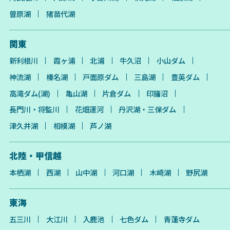
曽原湖
猪苗代湖
関東
新利根川
霞ヶ浦
北浦
牛久沼
小山ダム
神流湖
榛名湖
戸面原ダム
三島湖
豊英ダム
高滝ダム(湖)
亀山湖
片倉ダム
印旛沼
長門川・将監川
花畑運河
丹沢湖・三保ダム
津久井湖
相模湖
芦ノ湖
北陸・甲信越
本栖湖
西湖
山中湖
河口湖
木崎湖
野尻湖
東海
五三川
大江川
入鹿池
七色ダム
青蓮寺ダム