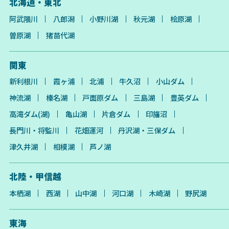
北海道・東北
阿武隈川
八郎潟
小野川湖
秋元湖
桧原湖
曽原湖
猪苗代湖
関東
新利根川
霞ヶ浦
北浦
牛久沼
小山ダム
神流湖
榛名湖
戸面原ダム
三島湖
豊英ダム
高滝ダム(湖)
亀山湖
片倉ダム
印旛沼
長門川・将監川
花畑運河
丹沢湖・三保ダム
津久井湖
相模湖
芦ノ湖
北陸・甲信越
本栖湖
西湖
山中湖
河口湖
木崎湖
野尻湖
東海