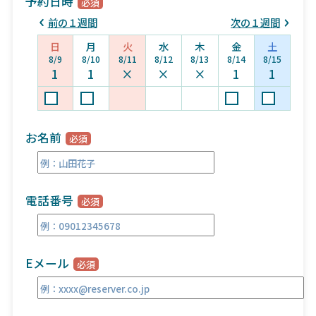
予約日時
前の１週間
次の１週間
日
月
火
水
木
金
土
8/9
8/10
8/11
8/12
8/13
8/14
8/15
1
1
×
×
×
1
1
お名前
電話番号
Eメール