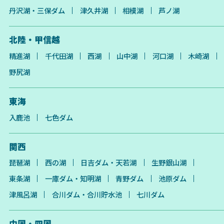
丹沢湖・三保ダム
津久井湖
相模湖
芦ノ湖
北陸・甲信越
精進湖
千代田湖
西湖
山中湖
河口湖
木崎湖
野尻湖
東海
入鹿池
七色ダム
関西
琵琶湖
西の湖
日吉ダム・天若湖
生野銀山湖
東条湖
一庫ダム・知明湖
青野ダム
池原ダム
津風呂湖
合川ダム・合川貯水池
七川ダム
中国・四国