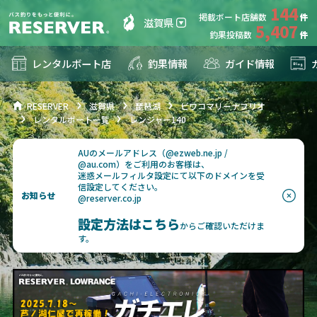
144
掲載ボート店舗数
滋賀県
5,407
釣果投稿数
レンタルボート店
釣果情報
ガイド情報
RESERVER
滋賀県
琵琶湖
ビワコマリーナフリオ
レンタルボート一覧
レンジャー140
AUのメールアドレス（@ezweb.ne.jp /
@au.com）をご利用のお客様は、
迷惑メールフィルタ設定にて以下のドメインを受
信設定してください。
お知らせ
@reserver.co.jp
設定方法はこちら
からご確認いただけま
す。