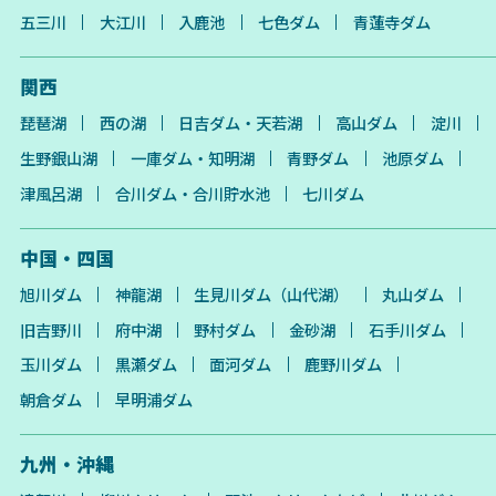
五三川
大江川
入鹿池
七色ダム
青蓮寺ダム
関西
琵琶湖
西の湖
日吉ダム・天若湖
高山ダム
淀川
生野銀山湖
一庫ダム・知明湖
青野ダム
池原ダム
津風呂湖
合川ダム・合川貯水池
七川ダム
中国・四国
旭川ダム
神龍湖
生見川ダム（山代湖）
丸山ダム
旧吉野川
府中湖
野村ダム
金砂湖
石手川ダム
玉川ダム
黒瀬ダム
面河ダム
鹿野川ダム
朝倉ダム
早明浦ダム
九州・沖縄