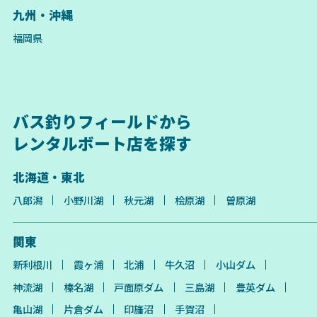
九州・沖縄
福岡県
バス釣りフィールドから
レンタルボート店を探す
北海道・東北
八郎潟
小野川湖
秋元湖
桧原湖
曽原湖
関東
新利根川
霞ヶ浦
北浦
牛久沼
小山ダム
神流湖
榛名湖
戸面原ダム
三島湖
豊英ダム
亀山湖
片倉ダム
印旛沼
手賀沼