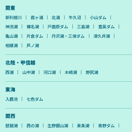
関東
新利根川
霞ヶ浦
北浦
牛久沼
小山ダム
神流湖
榛名湖
戸面原ダム
三島湖
豊英ダム
亀山湖
片倉ダム
丹沢湖・三保ダム
津久井湖
相模湖
芦ノ湖
北陸・甲信越
西湖
山中湖
河口湖
木崎湖
野尻湖
東海
入鹿池
七色ダム
関西
琵琶湖
西の湖
生野銀山湖
東条湖
青野ダム