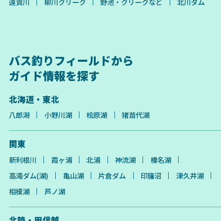
遠賀川
柳川クリーク
野池・クリークなど
北川ダム
バス釣りフィールドから
ガイド情報を探す
北海道・東北
八郎潟
小野川湖
桧原湖
猪苗代湖
関東
新利根川
霞ヶ浦
北浦
神流湖
榛名湖
高滝ダム(湖)
亀山湖
片倉ダム
印旛沼
津久井湖
相模湖
芦ノ湖
北陸・甲信越