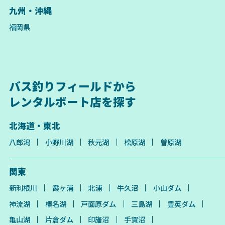
九州・沖縄
福岡県
バス釣りフィールドから
レンタルボート店を探す
北海道・東北
八郎潟
小野川湖
秋元湖
桧原湖
曽原湖
関東
新利根川
霞ヶ浦
北浦
牛久沼
小山ダム
神流湖
榛名湖
戸面原ダム
三島湖
豊英ダム
亀山湖
片倉ダム
印旛沼
手賀沼