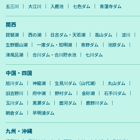
五三川
大江川
入鹿池
七色ダム
青蓮寺ダム
関西
琵琶湖
西の湖
日吉ダム・天若湖
高山ダム
淀川
生野銀山湖
一庫ダム・知明湖
青野ダム
池原ダム
津風呂湖
合川ダム・合川貯水池
七川ダム
中国・四国
旭川ダム
神龍湖
生見川ダム（山代湖）
丸山ダム
旧吉野川
府中湖
野村ダム
金砂湖
石手川ダム
玉川ダム
黒瀬ダム
面河ダム
鹿野川ダム
朝倉ダム
早明浦ダム
九州・沖縄