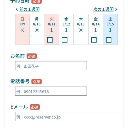
予約日時
前の１週間
次の１週間
日
月
火
水
木
金
土
8/9
8/10
8/11
8/12
8/13
8/14
8/15
×
×
1
1
×
1
1
お名前
電話番号
Eメール