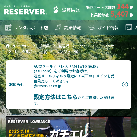
144
掲載ボート店舗数
滋賀県
5,407
釣果投稿数
レンタルボート店
釣果情報
ガイド情報
RESERVER
滋賀県
琵琶湖
ビワコマリーナフリオ
レンタルボート一覧
レンジャー90
AUのメールアドレス（@ezweb.ne.jp /
@au.com）をご利用のお客様は、
迷惑メールフィルタ設定にて以下のドメインを受
信設定してください。
お知らせ
@reserver.co.jp
設定方法はこちら
からご確認いただけま
す。