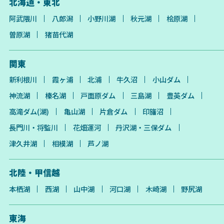
北海道・東北
阿武隈川
八郎潟
小野川湖
秋元湖
桧原湖
曽原湖
猪苗代湖
関東
新利根川
霞ヶ浦
北浦
牛久沼
小山ダム
神流湖
榛名湖
戸面原ダム
三島湖
豊英ダム
高滝ダム(湖)
亀山湖
片倉ダム
印旛沼
長門川・将監川
花畑運河
丹沢湖・三保ダム
津久井湖
相模湖
芦ノ湖
北陸・甲信越
本栖湖
西湖
山中湖
河口湖
木崎湖
野尻湖
東海