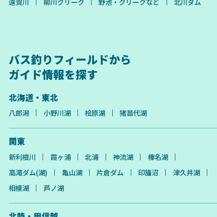
遠賀川
柳川クリーク
野池・クリークなど
北川ダム
バス釣りフィールドから
ガイド情報を探す
北海道・東北
八郎潟
小野川湖
桧原湖
猪苗代湖
関東
新利根川
霞ヶ浦
北浦
神流湖
榛名湖
高滝ダム(湖)
亀山湖
片倉ダム
印旛沼
津久井湖
相模湖
芦ノ湖
北陸・甲信越