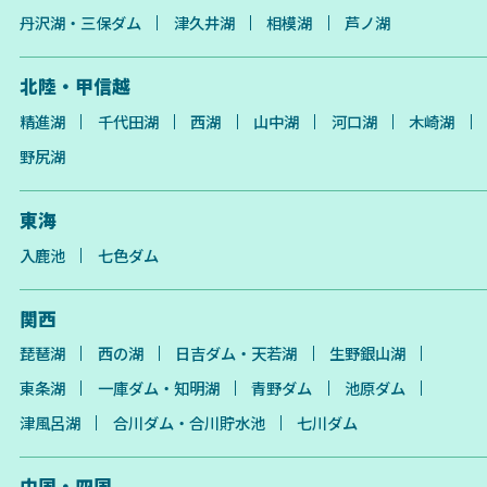
丹沢湖・三保ダム
津久井湖
相模湖
芦ノ湖
北陸・甲信越
精進湖
千代田湖
西湖
山中湖
河口湖
木崎湖
野尻湖
東海
入鹿池
七色ダム
関西
琵琶湖
西の湖
日吉ダム・天若湖
生野銀山湖
東条湖
一庫ダム・知明湖
青野ダム
池原ダム
津風呂湖
合川ダム・合川貯水池
七川ダム
中国・四国