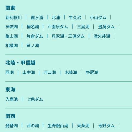
関東
新利根川
霞ヶ浦
北浦
牛久沼
小山ダム
神流湖
榛名湖
戸面原ダム
三島湖
豊英ダム
亀山湖
片倉ダム
丹沢湖・三保ダム
津久井湖
相模湖
芦ノ湖
北陸・甲信越
西湖
山中湖
河口湖
木崎湖
野尻湖
東海
入鹿池
七色ダム
関西
琵琶湖
西の湖
生野銀山湖
東条湖
青野ダム