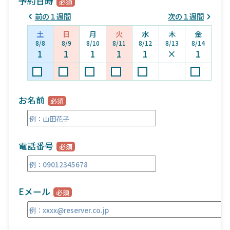
予約日時
前の１週間
次の１週間
土
日
月
火
水
木
金
8/8
8/9
8/10
8/11
8/12
8/13
8/14
1
1
1
1
1
×
1
お名前
電話番号
Eメール