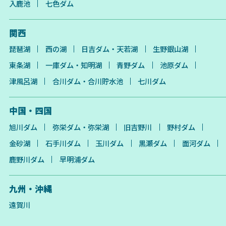
入鹿池
七色ダム
関西
琵琶湖
西の湖
日吉ダム・天若湖
生野銀山湖
東条湖
一庫ダム・知明湖
青野ダム
池原ダム
津風呂湖
合川ダム・合川貯水池
七川ダム
中国・四国
旭川ダム
弥栄ダム・弥栄湖
旧吉野川
野村ダム
金砂湖
石手川ダム
玉川ダム
黒瀬ダム
面河ダム
鹿野川ダム
早明浦ダム
九州・沖縄
遠賀川