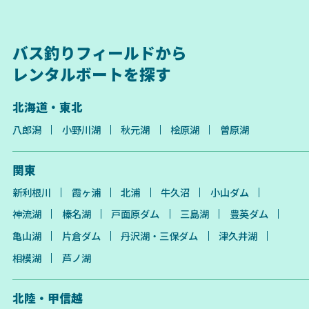
バス釣りフィールドから
レンタルボートを探す
北海道・東北
八郎潟
小野川湖
秋元湖
桧原湖
曽原湖
関東
新利根川
霞ヶ浦
北浦
牛久沼
小山ダム
神流湖
榛名湖
戸面原ダム
三島湖
豊英ダム
亀山湖
片倉ダム
丹沢湖・三保ダム
津久井湖
相模湖
芦ノ湖
北陸・甲信越