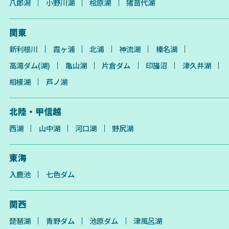
八郎潟
小野川湖
桧原湖
猪苗代湖
関東
新利根川
霞ヶ浦
北浦
神流湖
榛名湖
高滝ダム(湖)
亀山湖
片倉ダム
印旛沼
津久井湖
相模湖
芦ノ湖
北陸・甲信越
西湖
山中湖
河口湖
野尻湖
東海
入鹿池
七色ダム
関西
琵琶湖
青野ダム
池原ダム
津風呂湖