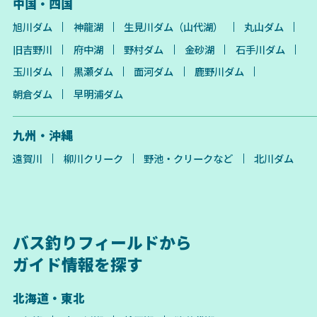
中国・四国
旭川ダム
神龍湖
生見川ダム（山代湖）
丸山ダム
旧吉野川
府中湖
野村ダム
金砂湖
石手川ダム
玉川ダム
黒瀬ダム
面河ダム
鹿野川ダム
朝倉ダム
早明浦ダム
九州・沖縄
遠賀川
柳川クリーク
野池・クリークなど
北川ダム
バス釣りフィールドから
ガイド情報を探す
北海道・東北