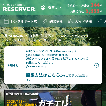
144
掲載ボート店舗数
滋賀県
5,399
釣果投稿数
レンタルボート店
釣果情報
ガイド情報
RESERVER
滋賀県
琵琶湖
ビワコマリーナフリオ
レンタルボート一覧
タイガーⅢ60
AUのメールアドレス（@ezweb.ne.jp /
@au.com）をご利用のお客様は、
迷惑メールフィルタ設定にて以下のドメインを受
信設定してください。
お知らせ
@reserver.co.jp
設定方法はこちら
からご確認いただけま
す。