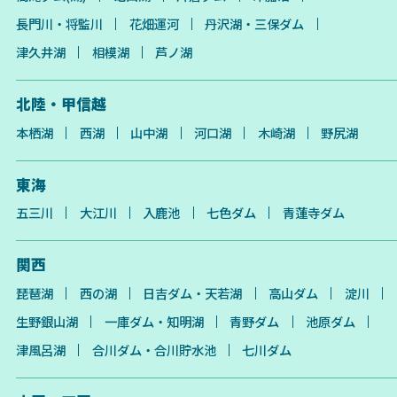
長門川・将監川
花畑運河
丹沢湖・三保ダム
津久井湖
相模湖
芦ノ湖
北陸・甲信越
本栖湖
西湖
山中湖
河口湖
木崎湖
野尻湖
東海
五三川
大江川
入鹿池
七色ダム
青蓮寺ダム
関西
琵琶湖
西の湖
日吉ダム・天若湖
高山ダム
淀川
生野銀山湖
一庫ダム・知明湖
青野ダム
池原ダム
津風呂湖
合川ダム・合川貯水池
七川ダム