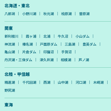
北海道・東北
八郎潟
小野川湖
秋元湖
桧原湖
曽原湖
関東
新利根川
霞ヶ浦
北浦
牛久沼
小山ダム
神流湖
榛名湖
戸面原ダム
三島湖
豊英ダム
亀山湖
片倉ダム
印旛沼
手賀沼
丹沢湖・三保ダム
津久井湖
相模湖
芦ノ湖
北陸・甲信越
精進湖
千代田湖
西湖
山中湖
河口湖
木崎湖
野尻湖
東海