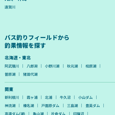
遠賀川
バス釣りフィールドから
釣果情報を探す
北海道・東北
阿武隈川
八郎潟
小野川湖
秋元湖
桧原湖
曽原湖
猪苗代湖
関東
新利根川
霞ヶ浦
北浦
牛久沼
小山ダム
神流湖
榛名湖
戸面原ダム
三島湖
豊英ダム
高滝ダム(湖)
亀山湖
片倉ダム
印旛沼