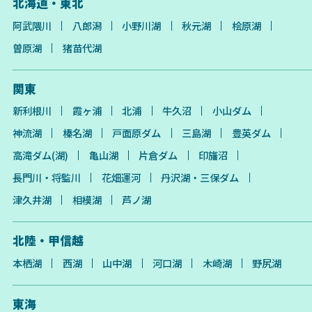
北海道・東北
阿武隈川
八郎潟
小野川湖
秋元湖
桧原湖
曽原湖
猪苗代湖
関東
新利根川
霞ヶ浦
北浦
牛久沼
小山ダム
神流湖
榛名湖
戸面原ダム
三島湖
豊英ダム
高滝ダム(湖)
亀山湖
片倉ダム
印旛沼
長門川・将監川
花畑運河
丹沢湖・三保ダム
津久井湖
相模湖
芦ノ湖
北陸・甲信越
本栖湖
西湖
山中湖
河口湖
木崎湖
野尻湖
東海