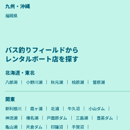
九州・沖縄
福岡県
バス釣りフィールドから
レンタルボート店を探す
北海道・東北
八郎潟
小野川湖
秋元湖
桧原湖
曽原湖
関東
新利根川
霞ヶ浦
北浦
牛久沼
小山ダム
神流湖
榛名湖
戸面原ダム
三島湖
豊英ダム
亀山湖
片倉ダム
印旛沼
手賀沼