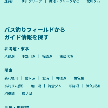
遠賀川
柳川クリーク
野池・クリークなど
北川ダム
バス釣りフィールドから
ガイド情報を探す
北海道・東北
八郎潟
小野川湖
桧原湖
猪苗代湖
関東
新利根川
霞ヶ浦
北浦
神流湖
榛名湖
高滝ダム(湖)
亀山湖
片倉ダム
印旛沼
津久井湖
相模湖
芦ノ湖
北陸・甲信越