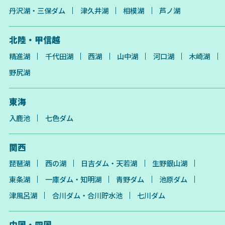
丹沢湖・三保ダム
津久井湖
相模湖
芦ノ湖
北陸・甲信越
精進湖
千代田湖
西湖
山中湖
河口湖
木崎湖
野尻湖
東海
入鹿池
七色ダム
関西
琵琶湖
西の湖
日吉ダム・天若湖
生野銀山湖
東条湖
一庫ダム・知明湖
青野ダム
池原ダム
津風呂湖
合川ダム・合川貯水池
七川ダム
中国・四国