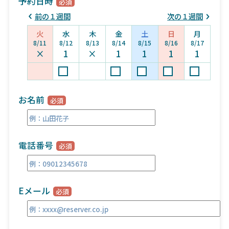
予約日時
前の１週間
次の１週間
火
水
木
金
土
日
月
8/11
8/12
8/13
8/14
8/15
8/16
8/17
×
1
×
1
1
1
1
お名前
電話番号
Eメール