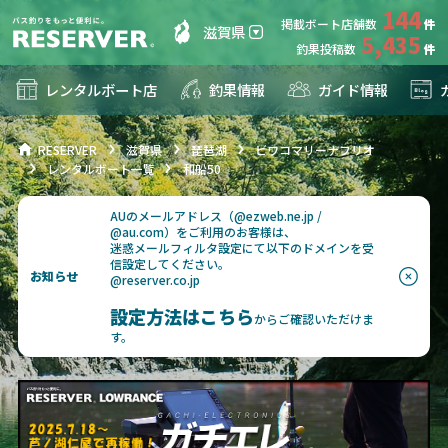
144
掲載ボート店舗数
滋賀県
5,435
釣果投稿数
レンタルボート店
釣果情報
ガイド情報
RESERVER
滋賀県
琵琶湖
ビワコマリーナフリオ
レンタルボート一覧
和船50
AUのメールアドレス（@ezweb.ne.jp /
@au.com）をご利用のお客様は、
迷惑メールフィルタ設定にて以下のドメインを受
信設定してください。
お知らせ
@reserver.co.jp
設定方法はこちら
からご確認いただけま
す。