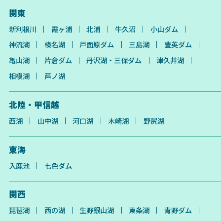
関東
新利根川
霞ヶ浦
北浦
牛久沼
小山ダム
神流湖
榛名湖
戸面原ダム
三島湖
豊英ダム
亀山湖
片倉ダム
丹沢湖・三保ダム
津久井湖
相模湖
芦ノ湖
北陸・甲信越
西湖
山中湖
河口湖
木崎湖
野尻湖
東海
入鹿池
七色ダム
関西
琵琶湖
西の湖
生野銀山湖
東条湖
青野ダム