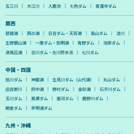
五三川
大江川
入鹿池
七色ダム
青蓮寺ダム
関西
琵琶湖
西の湖
日吉ダム・天若湖
高山ダム
淀川
生野銀山湖
一庫ダム・知明湖
青野ダム
池原ダム
津風呂湖
合川ダム・合川貯水池
七川ダム
中国・四国
旭川ダム
神龍湖
生見川ダム（山代湖）
丸山ダム
旧吉野川
府中湖
野村ダム
金砂湖
石手川ダム
玉川ダム
黒瀬ダム
面河ダム
鹿野川ダム
朝倉ダム
早明浦ダム
九州・沖縄