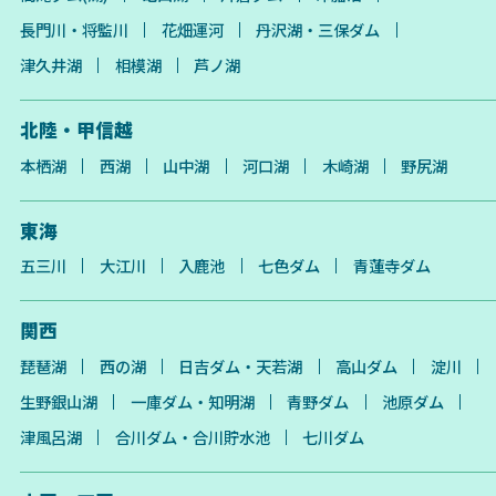
長門川・将監川
花畑運河
丹沢湖・三保ダム
津久井湖
相模湖
芦ノ湖
北陸・甲信越
本栖湖
西湖
山中湖
河口湖
木崎湖
野尻湖
東海
五三川
大江川
入鹿池
七色ダム
青蓮寺ダム
関西
琵琶湖
西の湖
日吉ダム・天若湖
高山ダム
淀川
生野銀山湖
一庫ダム・知明湖
青野ダム
池原ダム
津風呂湖
合川ダム・合川貯水池
七川ダム