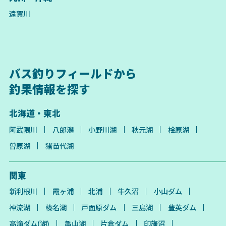
遠賀川
バス釣りフィールドから
釣果情報を探す
北海道・東北
阿武隈川
八郎潟
小野川湖
秋元湖
桧原湖
曽原湖
猪苗代湖
関東
新利根川
霞ヶ浦
北浦
牛久沼
小山ダム
神流湖
榛名湖
戸面原ダム
三島湖
豊英ダム
高滝ダム(湖)
亀山湖
片倉ダム
印旛沼