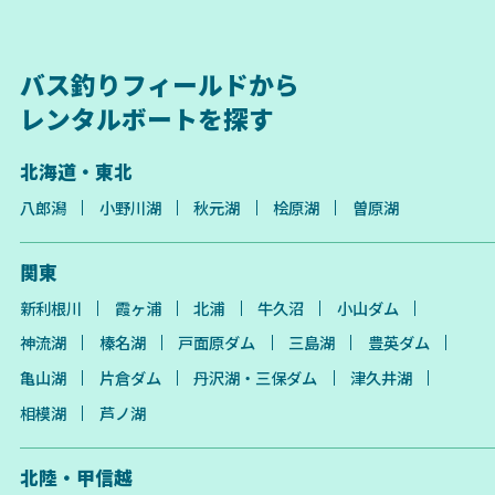
バス釣りフィールドから
レンタルボートを探す
北海道・東北
八郎潟
小野川湖
秋元湖
桧原湖
曽原湖
関東
新利根川
霞ヶ浦
北浦
牛久沼
小山ダム
神流湖
榛名湖
戸面原ダム
三島湖
豊英ダム
亀山湖
片倉ダム
丹沢湖・三保ダム
津久井湖
相模湖
芦ノ湖
北陸・甲信越