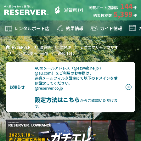
144
掲載ボート店舗数
滋賀県
5,399
釣果投稿数
レンタルボート店
釣果情報
ガイド情報
RESERVER
滋賀県
琵琶湖
ビワコマリーナフリオ
レンタルボート一覧
W40 16ft
AUのメールアドレス（@ezweb.ne.jp /
@au.com）をご利用のお客様は、
迷惑メールフィルタ設定にて以下のドメインを受
信設定してください。
お知らせ
@reserver.co.jp
設定方法はこちら
からご確認いただけま
す。