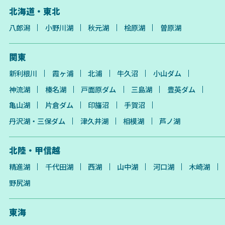
北海道・東北
八郎潟
小野川湖
秋元湖
桧原湖
曽原湖
関東
新利根川
霞ヶ浦
北浦
牛久沼
小山ダム
神流湖
榛名湖
戸面原ダム
三島湖
豊英ダム
亀山湖
片倉ダム
印旛沼
手賀沼
丹沢湖・三保ダム
津久井湖
相模湖
芦ノ湖
北陸・甲信越
精進湖
千代田湖
西湖
山中湖
河口湖
木崎湖
野尻湖
東海