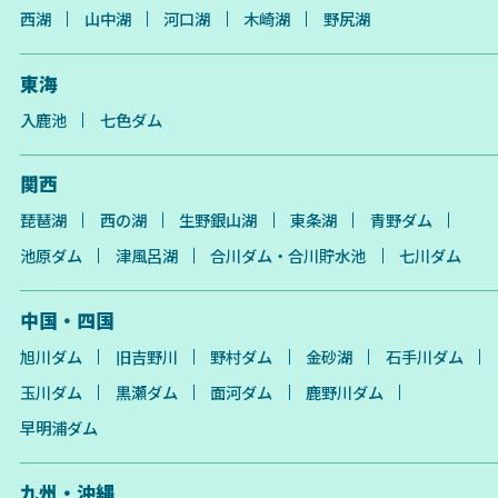
西湖
山中湖
河口湖
木崎湖
野尻湖
東海
入鹿池
七色ダム
関西
琵琶湖
西の湖
生野銀山湖
東条湖
青野ダム
池原ダム
津風呂湖
合川ダム・合川貯水池
七川ダム
中国・四国
旭川ダム
旧吉野川
野村ダム
金砂湖
石手川ダム
玉川ダム
黒瀬ダム
面河ダム
鹿野川ダム
早明浦ダム
九州・沖縄