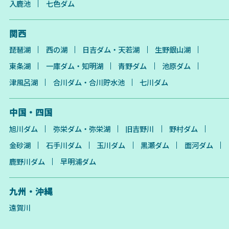
入鹿池
七色ダム
関西
琵琶湖
西の湖
日吉ダム・天若湖
生野銀山湖
東条湖
一庫ダム・知明湖
青野ダム
池原ダム
津風呂湖
合川ダム・合川貯水池
七川ダム
中国・四国
旭川ダム
弥栄ダム・弥栄湖
旧吉野川
野村ダム
金砂湖
石手川ダム
玉川ダム
黒瀬ダム
面河ダム
鹿野川ダム
早明浦ダム
九州・沖縄
遠賀川