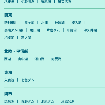
八郎潟
小野川湖
桧原湖
猪苗代湖
関東
新利根川
霞ヶ浦
北浦
神流湖
榛名湖
高滝ダム(湖)
亀山湖
片倉ダム
印旛沼
津久井湖
相模湖
芦ノ湖
北陸・甲信越
西湖
山中湖
河口湖
野尻湖
東海
入鹿池
七色ダム
関西
琵琶湖
青野ダム
池原ダム
津風呂湖