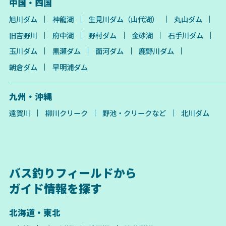
中国・四国
旭川ダム
神龍湖
生見川ダム（山代湖）
丸山ダム
旧吉野川
府中湖
野村ダム
金砂湖
石手川ダム
玉川ダム
黒瀬ダム
面河ダム
鹿野川ダム
朝倉ダム
早明浦ダム
九州・沖縄
遠賀川
柳川クリーク
野池・クリークなど
北川ダム
バス釣りフィールドから
ガイド情報を探す
北海道・東北