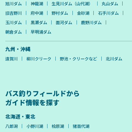
旭川ダム
神龍湖
生見川ダム（山代湖）
丸山ダム
旧吉野川
府中湖
野村ダム
金砂湖
石手川ダム
玉川ダム
黒瀬ダム
面河ダム
鹿野川ダム
朝倉ダム
早明浦ダム
九州・沖縄
遠賀川
柳川クリーク
野池・クリークなど
北川ダム
バス釣りフィールドから
ガイド情報を探す
北海道・東北
八郎潟
小野川湖
桧原湖
猪苗代湖