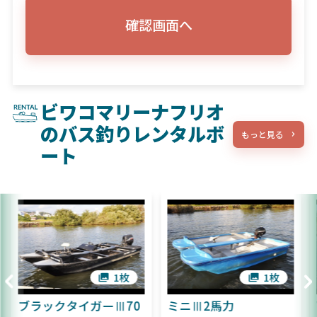
確認画面へ
ビワコマリーナフリオ
のバス釣りレンタルボ
もっと見る
ート
1枚
1枚
ブラックタイガーⅢ70
ミニⅢ2馬力