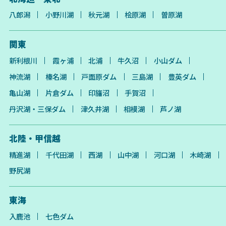
八郎潟
小野川湖
秋元湖
桧原湖
曽原湖
関東
新利根川
霞ヶ浦
北浦
牛久沼
小山ダム
神流湖
榛名湖
戸面原ダム
三島湖
豊英ダム
亀山湖
片倉ダム
印旛沼
手賀沼
丹沢湖・三保ダム
津久井湖
相模湖
芦ノ湖
北陸・甲信越
精進湖
千代田湖
西湖
山中湖
河口湖
木崎湖
野尻湖
東海
入鹿池
七色ダム