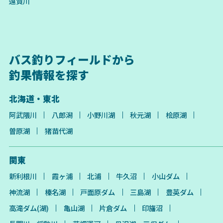
遠賀川
バス釣りフィールドから
釣果情報を探す
北海道・東北
阿武隈川
八郎潟
小野川湖
秋元湖
桧原湖
曽原湖
猪苗代湖
関東
新利根川
霞ヶ浦
北浦
牛久沼
小山ダム
神流湖
榛名湖
戸面原ダム
三島湖
豊英ダム
高滝ダム(湖)
亀山湖
片倉ダム
印旛沼