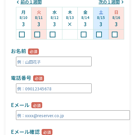
前の１週間
次の１週間
月
火
水
木
金
土
日
8/10
8/11
8/12
8/13
8/14
8/15
8/16
3
3
3
×
3
3
3
お名前
電話番号
Eメール
Eメール確認