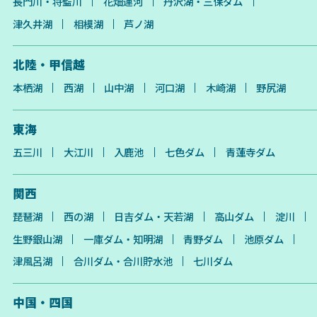
長門川・将監川
花畑運河
丹沢湖・三保ダム
津久井湖
相模湖
芦ノ湖
北陸・甲信越
本栖湖
西湖
山中湖
河口湖
木崎湖
野尻湖
東海
五三川
大江川
入鹿池
七色ダム
青蓮寺ダム
関西
琵琶湖
西の湖
日吉ダム・天若湖
高山ダム
淀川
生野銀山湖
一庫ダム・知明湖
青野ダム
池原ダム
津風呂湖
合川ダム・合川貯水池
七川ダム
中国・四国