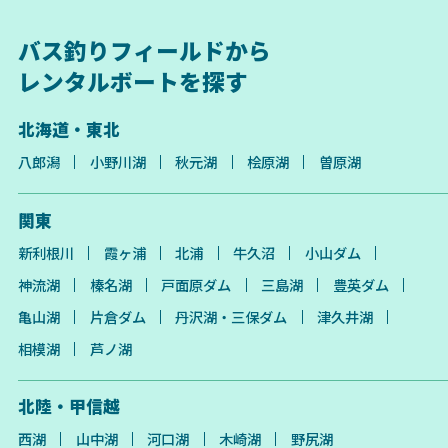
バス釣りフィールドから
レンタルボートを探す
北海道・東北
八郎潟
小野川湖
秋元湖
桧原湖
曽原湖
関東
新利根川
霞ヶ浦
北浦
牛久沼
小山ダム
神流湖
榛名湖
戸面原ダム
三島湖
豊英ダム
亀山湖
片倉ダム
丹沢湖・三保ダム
津久井湖
相模湖
芦ノ湖
北陸・甲信越
西湖
山中湖
河口湖
木崎湖
野尻湖