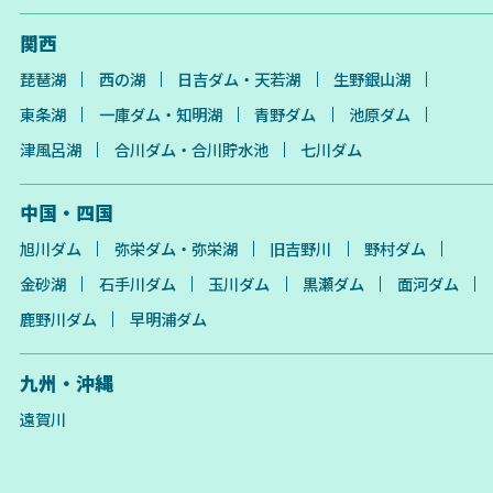
関西
琵琶湖
西の湖
日吉ダム・天若湖
生野銀山湖
東条湖
一庫ダム・知明湖
青野ダム
池原ダム
津風呂湖
合川ダム・合川貯水池
七川ダム
中国・四国
旭川ダム
弥栄ダム・弥栄湖
旧吉野川
野村ダム
金砂湖
石手川ダム
玉川ダム
黒瀬ダム
面河ダム
鹿野川ダム
早明浦ダム
九州・沖縄
遠賀川