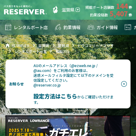
144
掲載ボート店舗数
滋賀県
5,407
釣果投稿数
レンタルボート店
釣果情報
ガイド情報
RESERVER
滋賀県
琵琶湖
ビワコマリーナフリオ
レンタルボート一覧
和船30S
AUのメールアドレス（@ezweb.ne.jp /
@au.com）をご利用のお客様は、
迷惑メールフィルタ設定にて以下のドメインを受
信設定してください。
お知らせ
@reserver.co.jp
設定方法はこちら
からご確認いただけま
す。