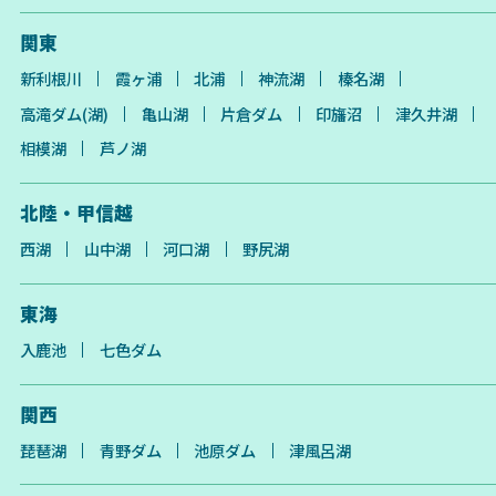
関東
新利根川
霞ヶ浦
北浦
神流湖
榛名湖
高滝ダム(湖)
亀山湖
片倉ダム
印旛沼
津久井湖
相模湖
芦ノ湖
北陸・甲信越
西湖
山中湖
河口湖
野尻湖
東海
入鹿池
七色ダム
関西
琵琶湖
青野ダム
池原ダム
津風呂湖