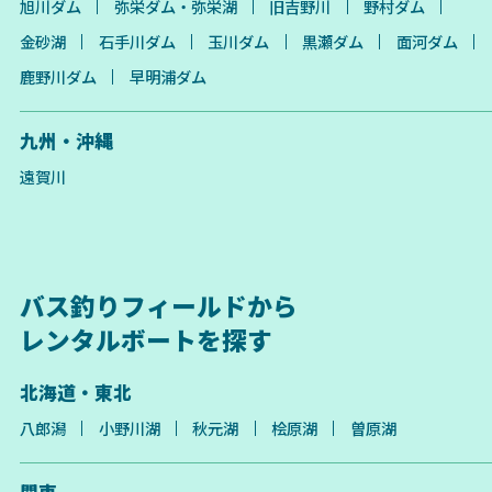
旭川ダム
弥栄ダム・弥栄湖
旧吉野川
野村ダム
金砂湖
石手川ダム
玉川ダム
黒瀬ダム
面河ダム
鹿野川ダム
早明浦ダム
九州・沖縄
遠賀川
バス釣りフィールドから
レンタルボートを探す
北海道・東北
八郎潟
小野川湖
秋元湖
桧原湖
曽原湖