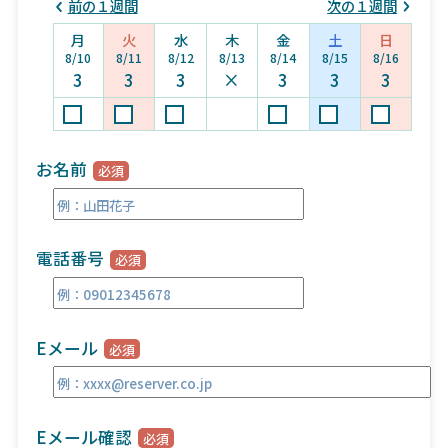
前の１週間
次の１週間
月
火
水
木
金
土
日
8/10
8/11
8/12
8/13
8/14
8/15
8/16
3
3
3
×
3
3
3
お名前
電話番号
Eメール
Eメール確認