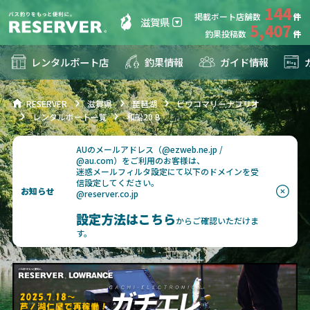
144
掲載ボート店舗数
滋賀県
5,407
釣果投稿数
レンタルボート店
釣果情報
ガイド情報
RESERVER
滋賀県
琵琶湖
ビワコマリーナフリオ
レンタルボート一覧
和船20 B
AUのメールアドレス（@ezweb.ne.jp /
@au.com）をご利用のお客様は、
迷惑メールフィルタ設定にて以下のドメインを受
信設定してください。
お知らせ
@reserver.co.jp
設定方法はこちら
からご確認いただけま
す。