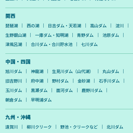
関西
琵琶湖
西の湖
日吉ダム・天若湖
高山ダム
淀川
生野銀山湖
一庫ダム・知明湖
青野ダム
池原ダム
津風呂湖
合川ダム・合川貯水池
七川ダム
中国・四国
旭川ダム
神龍湖
生見川ダム（山代湖）
丸山ダム
旧吉野川
府中湖
野村ダム
金砂湖
石手川ダム
玉川ダム
黒瀬ダム
面河ダム
鹿野川ダム
朝倉ダム
早明浦ダム
九州・沖縄
遠賀川
柳川クリーク
野池・クリークなど
北川ダム