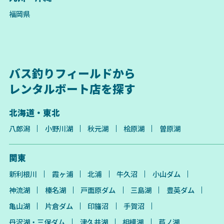
福岡県
バス釣りフィールドから
レンタルボート店を探す
北海道・東北
八郎潟
小野川湖
秋元湖
桧原湖
曽原湖
関東
新利根川
霞ヶ浦
北浦
牛久沼
小山ダム
神流湖
榛名湖
戸面原ダム
三島湖
豊英ダム
亀山湖
片倉ダム
印旛沼
手賀沼
丹沢湖・三保ダム
津久井湖
相模湖
芦ノ湖