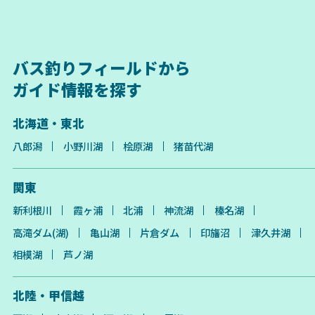
バス釣りフィールドから
ガイド情報を探す
北海道・東北
八郎潟
小野川湖
桧原湖
猪苗代湖
関東
新利根川
霞ヶ浦
北浦
神流湖
榛名湖
高滝ダム(湖)
亀山湖
片倉ダム
印旛沼
津久井湖
相模湖
芦ノ湖
北陸・甲信越