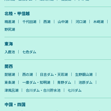
北陸・甲信越
精進湖
千代田湖
西湖
山中湖
河口湖
木崎湖
野尻湖
東海
入鹿池
七色ダム
関西
琵琶湖
西の湖
日吉ダム・天若湖
生野銀山湖
東条湖
一庫ダム・知明湖
青野ダム
池原ダム
津風呂湖
合川ダム・合川貯水池
七川ダム
中国・四国