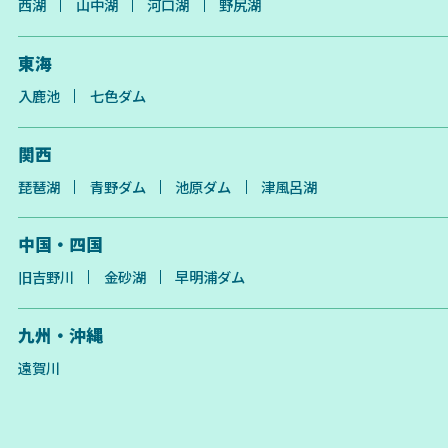
西湖
山中湖
河口湖
野尻湖
東海
入鹿池
七色ダム
関西
琵琶湖
青野ダム
池原ダム
津風呂湖
中国・四国
旧吉野川
金砂湖
早明浦ダム
九州・沖縄
遠賀川