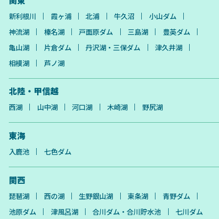
関東
新利根川
霞ヶ浦
北浦
牛久沼
小山ダム
神流湖
榛名湖
戸面原ダム
三島湖
豊英ダム
亀山湖
片倉ダム
丹沢湖・三保ダム
津久井湖
相模湖
芦ノ湖
北陸・甲信越
西湖
山中湖
河口湖
木崎湖
野尻湖
東海
入鹿池
七色ダム
関西
琵琶湖
西の湖
生野銀山湖
東条湖
青野ダム
池原ダム
津風呂湖
合川ダム・合川貯水池
七川ダム