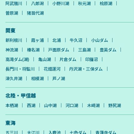
阿武隈川
八郎潟
小野川湖
秋元湖
桧原湖
曽原湖
猪苗代湖
関東
新利根川
霞ヶ浦
北浦
牛久沼
小山ダム
神流湖
榛名湖
戸面原ダム
三島湖
豊英ダム
高滝ダム(湖)
亀山湖
片倉ダム
印旛沼
長門川・将監川
花畑運河
丹沢湖・三保ダム
津久井湖
相模湖
芦ノ湖
北陸・甲信越
本栖湖
西湖
山中湖
河口湖
木崎湖
野尻湖
東海
五三川
大江川
入鹿池
七色ダム
青蓮寺ダム