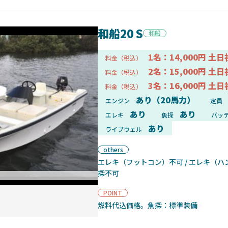
和船20 S
和船
1名：14,000円 土日
料金（税込）
2名：15,000円 土日
料金（税込）
3名：16,000円 土日
料金（税込）
あり（20馬力）
エンジン
定員
あり
あり
エレキ
魚探
バッ
あり
ライブウェル
others
エレキ（フットコン）不可 / エレキ（ハン
探不可
ボート正面
POINT
燃料代込価格。魚探：標準装備