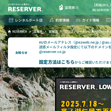
【和船20 
滋賀県
RESERVE
レンタルボート店
釣果情報
ガイド情報
RESERVER
滋賀県
琵琶湖
ビワコマリーナフリオ
レンタ
AUのメールアドレス（@ezweb.ne.jp / @
迷惑メールフィルタ設定にて以下のドメイン
@reserver.co.jp
お知らせ
設定方法はこちら
からご確認いただけま