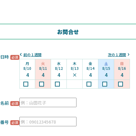
お問合せ
前の１週間
次の１週間
約日時
月
火
水
木
金
土
日
8/10
8/11
8/12
8/13
8/14
8/15
8/16
4
4
4
×
4
4
4
お名前
話番号