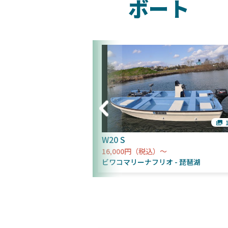
ボート
1枚
W20 S
16,000円（税込）～
オ
琵琶湖
ビワコマリーナフリオ
琵琶湖