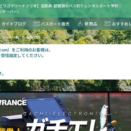
S_ビワコマリーナフリオ】滋賀県-琵琶湖のバス釣りレンタルボート予約｜
R(リザーバー）
ガイドブログ
バスボート販売
新商品
おすすめ
ルボート一覧
和船20 S
au.com）をご利用のお客様は、
を受信設定してください。
す。