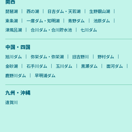
関西
琵琶湖
西の湖
日吉ダム・天若湖
生野銀山湖
東条湖
一庫ダム・知明湖
青野ダム
池原ダム
津風呂湖
合川ダム・合川貯水池
七川ダム
中国・四国
旭川ダム
弥栄ダム・弥栄湖
旧吉野川
野村ダム
金砂湖
石手川ダム
玉川ダム
黒瀬ダム
面河ダム
鹿野川ダム
早明浦ダム
九州・沖縄
遠賀川