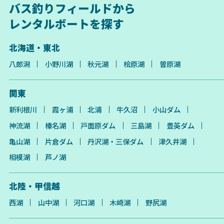
バス釣りフィールドから
レンタルボートを探す
北海道・東北
八郎潟
小野川湖
秋元湖
桧原湖
曽原湖
関東
新利根川
霞ヶ浦
北浦
牛久沼
小山ダム
神流湖
榛名湖
戸面原ダム
三島湖
豊英ダム
亀山湖
片倉ダム
丹沢湖・三保ダム
津久井湖
相模湖
芦ノ湖
北陸・甲信越
西湖
山中湖
河口湖
木崎湖
野尻湖