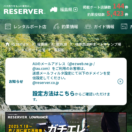
144
掲載ボート店舗数
福島県
5,423
釣果投稿数
レンタルボート店
釣果情報
ガイド情報
RESERVER
福島県
桧原湖
檜原西湖畔オートキャンプ場
レンタルボート一覧
双胴船
AUのメールアドレス（@ezweb.ne.jp /
@au.com）をご利用のお客様は、
迷惑メールフィルタ設定にて以下のドメインを受
信設定してください。
お知らせ
@reserver.co.jp
設定方法はこちら
からご確認いただけま
す。