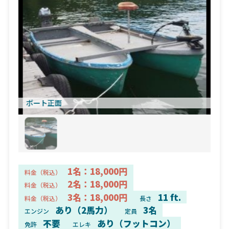
ボート正面
1名：18,000円
料金（税込）
2名：18,000円
料金（税込）
3名：18,000円
11 ft.
料金（税込）
長さ
あり（2馬力）
3名
エンジン
定員
不要
あり（フットコン）
免許
エレキ