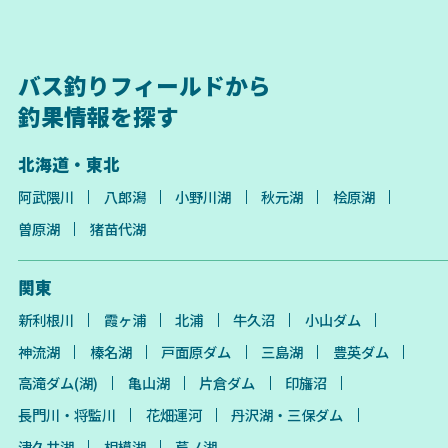
バス釣りフィールドから
釣果情報を探す
北海道・東北
阿武隈川
八郎潟
小野川湖
秋元湖
桧原湖
曽原湖
猪苗代湖
関東
新利根川
霞ヶ浦
北浦
牛久沼
小山ダム
神流湖
榛名湖
戸面原ダム
三島湖
豊英ダム
高滝ダム(湖)
亀山湖
片倉ダム
印旛沼
長門川・将監川
花畑運河
丹沢湖・三保ダム
津久井湖
相模湖
芦ノ湖