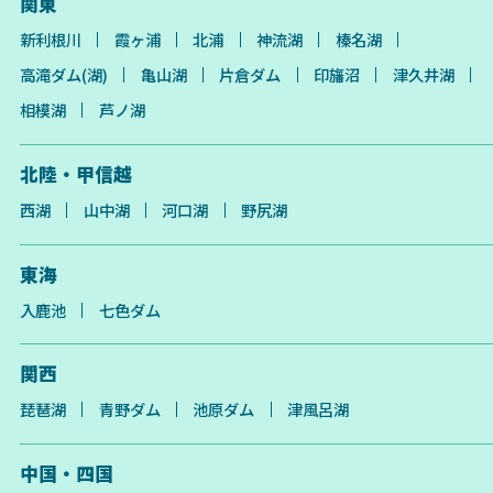
関東
新利根川
霞ヶ浦
北浦
神流湖
榛名湖
高滝ダム(湖)
亀山湖
片倉ダム
印旛沼
津久井湖
相模湖
芦ノ湖
北陸・甲信越
西湖
山中湖
河口湖
野尻湖
東海
入鹿池
七色ダム
関西
琵琶湖
青野ダム
池原ダム
津風呂湖
中国・四国