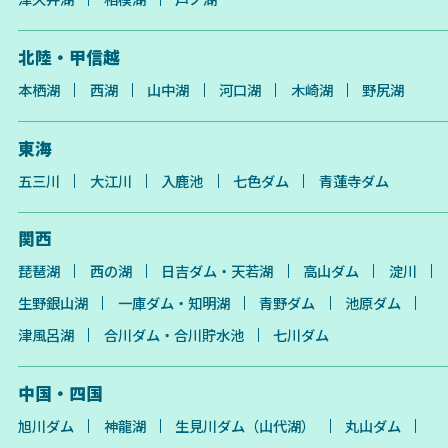
北陸・甲信越
本栖湖
西湖
山中湖
河口湖
木崎湖
野尻湖
東海
五三川
大江川
入鹿池
七色ダム
青蓮寺ダム
関西
琵琶湖
西の湖
日吉ダム・天若湖
高山ダム
淀川
生野銀山湖
一庫ダム・知明湖
青野ダム
池原ダム
津風呂湖
合川ダム・合川貯水池
七川ダム
中国・四国
旭川ダム
神龍湖
生見川ダム（山代湖）
丸山ダム