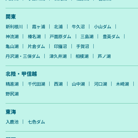
関東
新利根川
霞ヶ浦
北浦
牛久沼
小山ダム
神流湖
榛名湖
戸面原ダム
三島湖
豊英ダム
亀山湖
片倉ダム
印旛沼
手賀沼
丹沢湖・三保ダム
津久井湖
相模湖
芦ノ湖
北陸・甲信越
精進湖
千代田湖
西湖
山中湖
河口湖
木崎湖
野尻湖
東海
入鹿池
七色ダム