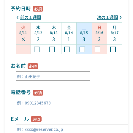
予約日時
前の１週間
次の１週間
火
水
木
金
土
日
月
8/11
8/12
8/13
8/14
8/15
8/16
8/17
×
2
3
1
3
3
3
お名前
電話番号
Eメール