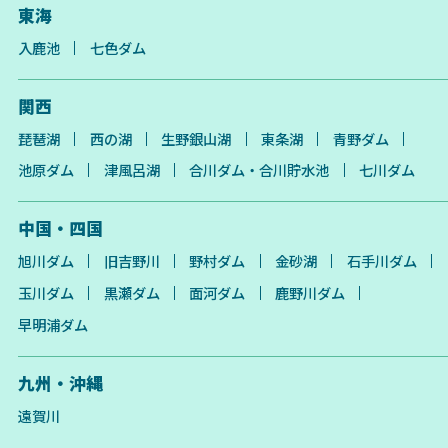
東海
入鹿池
七色ダム
関西
琵琶湖
西の湖
生野銀山湖
東条湖
青野ダム
池原ダム
津風呂湖
合川ダム・合川貯水池
七川ダム
中国・四国
旭川ダム
旧吉野川
野村ダム
金砂湖
石手川ダム
玉川ダム
黒瀬ダム
面河ダム
鹿野川ダム
早明浦ダム
九州・沖縄
遠賀川