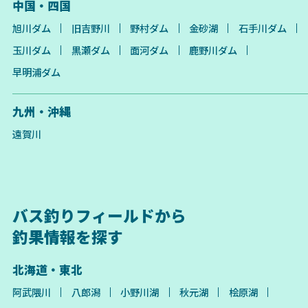
中国・四国
旭川ダム
旧吉野川
野村ダム
金砂湖
石手川ダム
玉川ダム
黒瀬ダム
面河ダム
鹿野川ダム
早明浦ダム
九州・沖縄
遠賀川
バス釣りフィールドから
釣果情報を探す
北海道・東北
阿武隈川
八郎潟
小野川湖
秋元湖
桧原湖