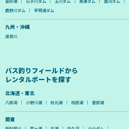
金砂湖
石手川ダム
玉川ダム
黒瀬ダム
面河ダム
鹿野川ダム
早明浦ダム
九州・沖縄
遠賀川
バス釣りフィールドから
レンタルボートを探す
北海道・東北
八郎潟
小野川湖
秋元湖
桧原湖
曽原湖
関東
新利根川
霞ヶ浦
北浦
牛久沼
小山ダム