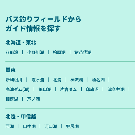
バス釣りフィールドから
ガイド情報を探す
北海道・東北
八郎潟
小野川湖
桧原湖
猪苗代湖
関東
新利根川
霞ヶ浦
北浦
神流湖
榛名湖
高滝ダム(湖)
亀山湖
片倉ダム
印旛沼
津久井湖
相模湖
芦ノ湖
北陸・甲信越
西湖
山中湖
河口湖
野尻湖