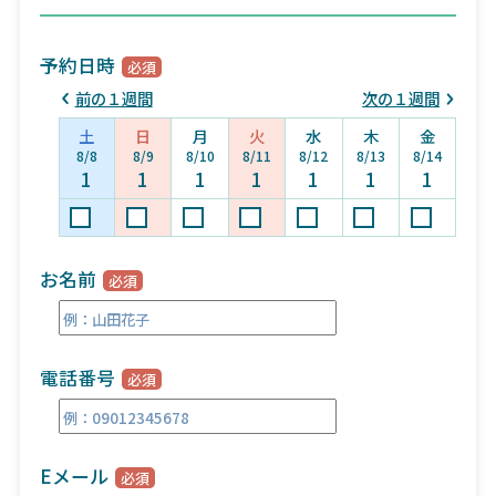
予約日時
前の１週間
次の１週間
土
日
月
火
水
木
金
8/8
8/9
8/10
8/11
8/12
8/13
8/14
1
1
1
1
1
1
1
お名前
電話番号
Eメール