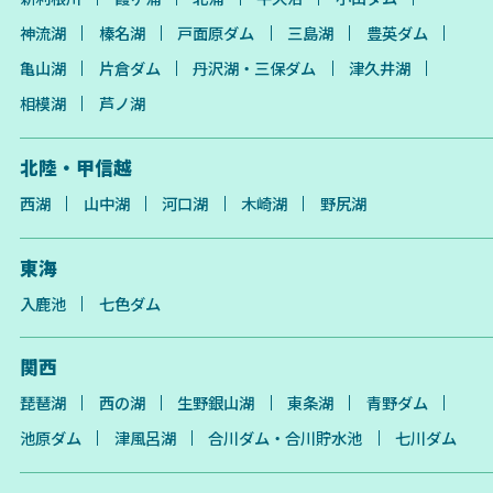
神流湖
榛名湖
戸面原ダム
三島湖
豊英ダム
亀山湖
片倉ダム
丹沢湖・三保ダム
津久井湖
相模湖
芦ノ湖
北陸・甲信越
西湖
山中湖
河口湖
木崎湖
野尻湖
東海
入鹿池
七色ダム
関西
琵琶湖
西の湖
生野銀山湖
東条湖
青野ダム
池原ダム
津風呂湖
合川ダム・合川貯水池
七川ダム