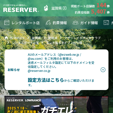
144
掲載ボート店舗数
滋賀県
5,407
釣果投稿数
レンタルボート店
釣果情報
ガイド情報
RESERVER
滋賀県
琵琶湖
マザーレイクボートクラブ
レンタルボート一覧
エレキ船 Bタイプ 24V仕様
AUのメールアドレス（@ezweb.ne.jp /
@au.com）をご利用のお客様は、
迷惑メールフィルタ設定にて以下のドメインを受
信設定してください。
お知らせ
@reserver.co.jp
設定方法はこちら
からご確認いただけま
す。