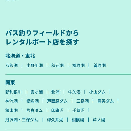
バス釣りフィールドから
レンタルボート店を探す
北海道・東北
八郎潟
小野川湖
秋元湖
桧原湖
曽原湖
関東
新利根川
霞ヶ浦
北浦
牛久沼
小山ダム
神流湖
榛名湖
戸面原ダム
三島湖
豊英ダム
亀山湖
片倉ダム
印旛沼
手賀沼
丹沢湖・三保ダム
津久井湖
相模湖
芦ノ湖