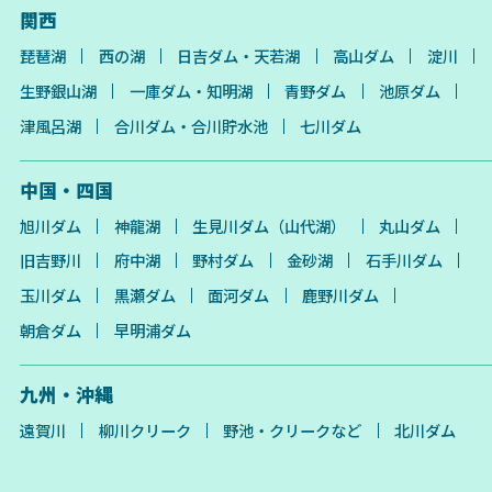
関西
琵琶湖
西の湖
日吉ダム・天若湖
高山ダム
淀川
生野銀山湖
一庫ダム・知明湖
青野ダム
池原ダム
津風呂湖
合川ダム・合川貯水池
七川ダム
中国・四国
旭川ダム
神龍湖
生見川ダム（山代湖）
丸山ダム
旧吉野川
府中湖
野村ダム
金砂湖
石手川ダム
玉川ダム
黒瀬ダム
面河ダム
鹿野川ダム
朝倉ダム
早明浦ダム
九州・沖縄
遠賀川
柳川クリーク
野池・クリークなど
北川ダム