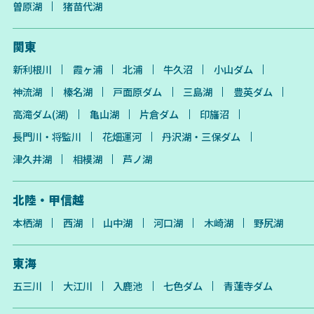
曽原湖
猪苗代湖
関東
新利根川
霞ヶ浦
北浦
牛久沼
小山ダム
神流湖
榛名湖
戸面原ダム
三島湖
豊英ダム
高滝ダム(湖)
亀山湖
片倉ダム
印旛沼
長門川・将監川
花畑運河
丹沢湖・三保ダム
津久井湖
相模湖
芦ノ湖
北陸・甲信越
本栖湖
西湖
山中湖
河口湖
木崎湖
野尻湖
東海
五三川
大江川
入鹿池
七色ダム
青蓮寺ダム