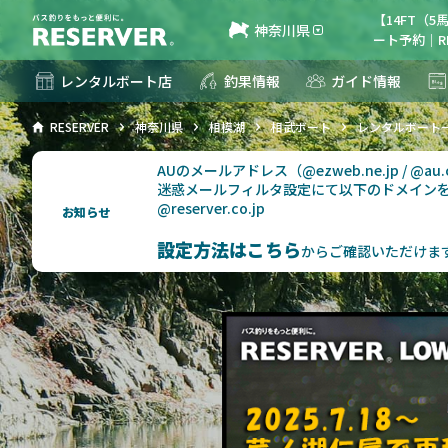
【14FT（
神奈川県
ート予約｜RE
レンタルボート店
釣果情報
ガイド情報
RESERVER
神奈川県
相模湖
相武ボート
レンタルボート
AUのメールアドレス（@ezweb.ne.jp / @
迷惑メールフィルタ設定にて以下のドメイン
@reserver.co.jp
お知らせ
設定方法はこちら
からご確認いただけま