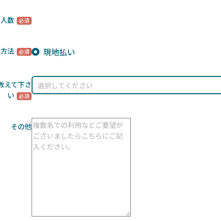
用人数
現地払い
払方法
教えて下さ
い
その他