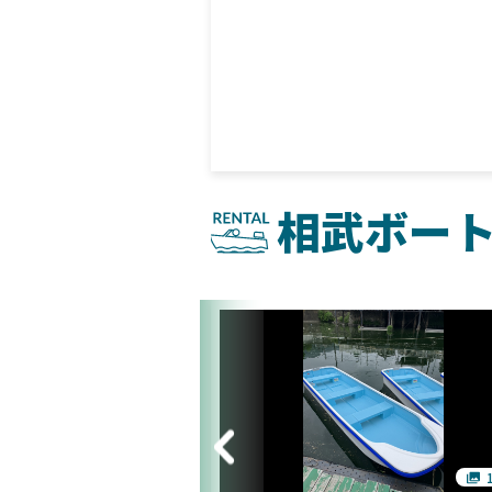
相武ボー
2枚