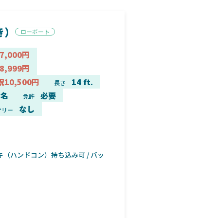
き）
ローボート
7,000円
8,999円
祝10,500円
14 ft.
長さ
3名
必要
免許
なし
テリー
キ（ハンドコン）持ち込み可 / バッ
ボート正面
5馬力エンジン付きです！