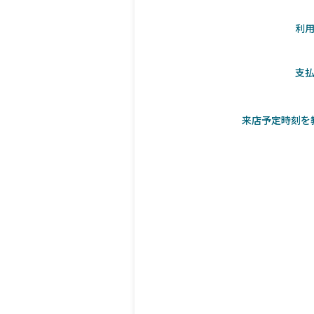
利
支
来店予定時刻を