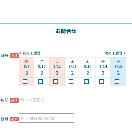
お問合せ
前の１週間
次の１週間
約日時
日
月
火
水
木
金
土
8/9
8/10
8/11
8/12
8/13
8/14
8/15
2
2
2
2
2
2
2
お名前
話番号