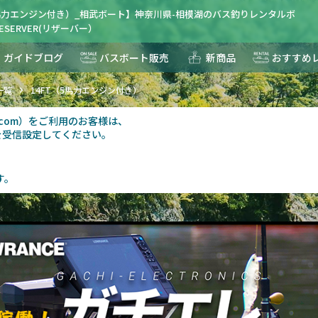
5馬力エンジン付き）_相武ボート】神奈川県-相模湖のバス釣りレンタルボ
SERVER(リザーバー）
ガイドブログ
バスボート販売
新商品
おすすめ
一覧
14FT（5馬力エンジン付き）
au.com）をご利用のお客様は、
を受信設定してください。
す。