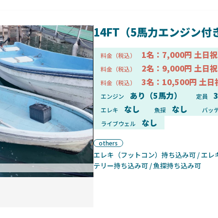
14FT（5馬力エンジン付
1名：7,000円 土日祝
料金（税込）
2名：9,000円 土日祝
料金（税込）
3名：10,500円 土日
料金（税込）
あり（5馬力）
エンジン
定員
なし
なし
エレキ
魚探
バッ
なし
ライブウェル
others
エレキ（フットコン）持ち込み可 / エレ
テリー持ち込み可 / 魚探持ち込み可
ボート設備