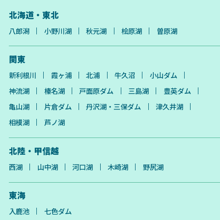
北海道・東北
八郎潟
小野川湖
秋元湖
桧原湖
曽原湖
関東
新利根川
霞ヶ浦
北浦
牛久沼
小山ダム
神流湖
榛名湖
戸面原ダム
三島湖
豊英ダム
亀山湖
片倉ダム
丹沢湖・三保ダム
津久井湖
相模湖
芦ノ湖
北陸・甲信越
西湖
山中湖
河口湖
木崎湖
野尻湖
東海
入鹿池
七色ダム