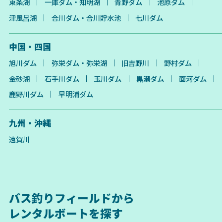
東条湖
一庫ダム・知明湖
青野ダム
池原ダム
津風呂湖
合川ダム・合川貯水池
七川ダム
中国・四国
旭川ダム
弥栄ダム・弥栄湖
旧吉野川
野村ダム
金砂湖
石手川ダム
玉川ダム
黒瀬ダム
面河ダム
鹿野川ダム
早明浦ダム
九州・沖縄
遠賀川
バス釣りフィールドから
レンタルボートを探す