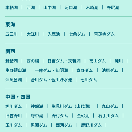
本栖湖
西湖
山中湖
河口湖
木崎湖
野尻湖
東海
五三川
大江川
入鹿池
七色ダム
青蓮寺ダム
関西
琵琶湖
西の湖
日吉ダム・天若湖
高山ダム
淀川
生野銀山湖
一庫ダム・知明湖
青野ダム
池原ダム
津風呂湖
合川ダム・合川貯水池
七川ダム
中国・四国
旭川ダム
神龍湖
生見川ダム（山代湖）
丸山ダム
旧吉野川
府中湖
野村ダム
金砂湖
石手川ダム
玉川ダム
黒瀬ダム
面河ダム
鹿野川ダム