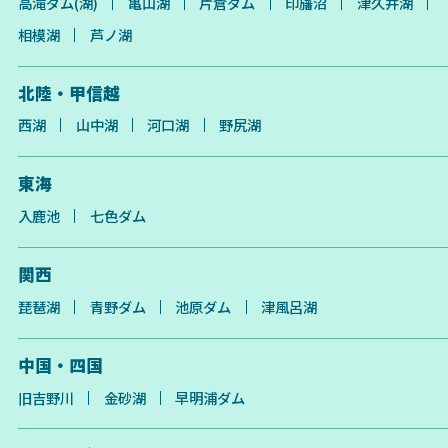
高滝ダム(湖)
亀山湖
片倉ダム
印旛沼
津久井湖
相模湖
芦ノ湖
北陸・甲信越
西湖
山中湖
河口湖
野尻湖
東海
入鹿池
七色ダム
関西
琵琶湖
青野ダム
池原ダム
津風呂湖
中国・四国
旧吉野川
金砂湖
早明浦ダム