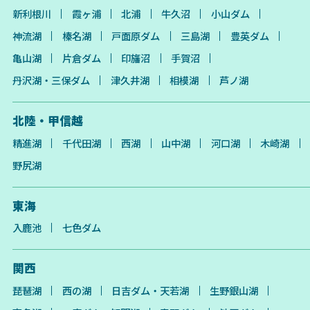
新利根川
霞ヶ浦
北浦
牛久沼
小山ダム
神流湖
榛名湖
戸面原ダム
三島湖
豊英ダム
亀山湖
片倉ダム
印旛沼
手賀沼
丹沢湖・三保ダム
津久井湖
相模湖
芦ノ湖
北陸・甲信越
精進湖
千代田湖
西湖
山中湖
河口湖
木崎湖
野尻湖
東海
入鹿池
七色ダム
関西
琵琶湖
西の湖
日吉ダム・天若湖
生野銀山湖