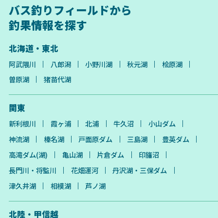
バス釣りフィールドから
釣果情報を探す
北海道・東北
阿武隈川
八郎潟
小野川湖
秋元湖
桧原湖
曽原湖
猪苗代湖
関東
新利根川
霞ヶ浦
北浦
牛久沼
小山ダム
神流湖
榛名湖
戸面原ダム
三島湖
豊英ダム
高滝ダム(湖)
亀山湖
片倉ダム
印旛沼
長門川・将監川
花畑運河
丹沢湖・三保ダム
津久井湖
相模湖
芦ノ湖
北陸・甲信越