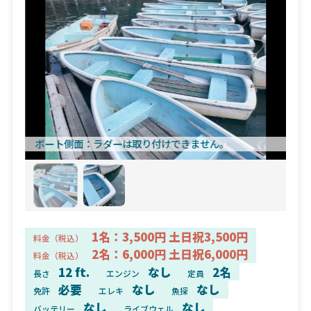
ボート側面
ラダーは取り付けできません。
1名：3,500円 土日祝3,500円
料金（税込）
2名：6,000円 土日祝6,000円
料金（税込）
12 ft.
なし
2名
長さ
エンジン
定員
必要
なし
なし
免許
エレキ
魚探
なし
なし
バッテリー
ライブウェル