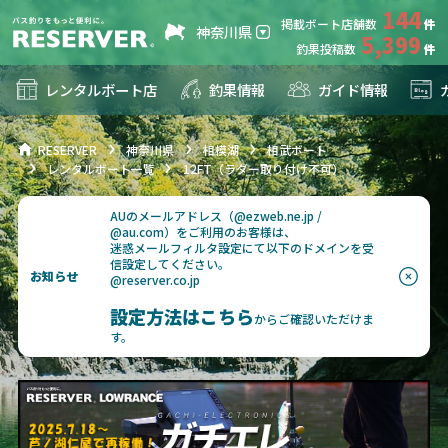
144
掲載ボート店舗数
神奈川県
5,399
釣果投稿数
レンタルボート店
釣果情報
ガイド情報
RESERVER
神奈川県
相模湖
相武ボート
レンタルボート一覧
12FT（ラダー取り付け不可）
AUのメールアドレス（@ezweb.ne.jp /
@au.com）をご利用のお客様は、
迷惑メールフィルタ設定にて以下のドメインを受
信設定してください。
お知らせ
@reserver.co.jp
設定方法はこちら
からご確認いただけま
す。