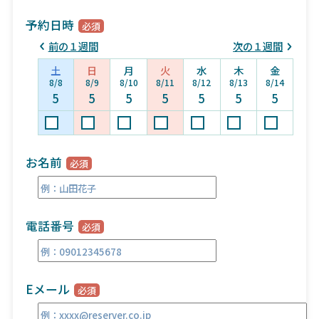
予約日時
前の１週間
次の１週間
土
日
月
火
水
木
金
8/8
8/9
8/10
8/11
8/12
8/13
8/14
5
5
5
5
5
5
5
お名前
電話番号
Eメール