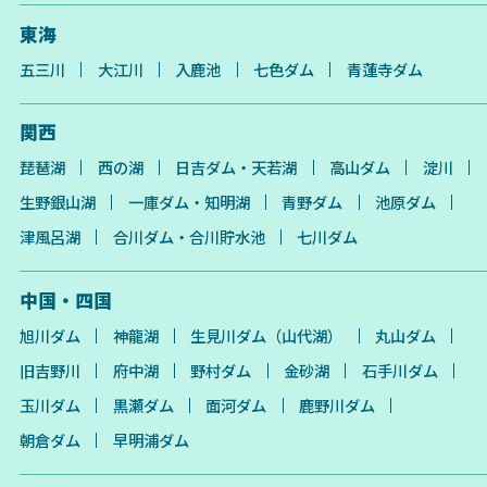
東海
五三川
大江川
入鹿池
七色ダム
青蓮寺ダム
関西
琵琶湖
西の湖
日吉ダム・天若湖
高山ダム
淀川
生野銀山湖
一庫ダム・知明湖
青野ダム
池原ダム
津風呂湖
合川ダム・合川貯水池
七川ダム
中国・四国
旭川ダム
神龍湖
生見川ダム（山代湖）
丸山ダム
旧吉野川
府中湖
野村ダム
金砂湖
石手川ダム
玉川ダム
黒瀬ダム
面河ダム
鹿野川ダム
朝倉ダム
早明浦ダム