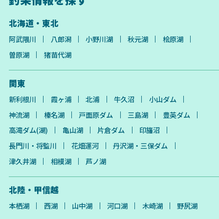
北海道・東北
阿武隈川
八郎潟
小野川湖
秋元湖
桧原湖
曽原湖
猪苗代湖
関東
新利根川
霞ヶ浦
北浦
牛久沼
小山ダム
神流湖
榛名湖
戸面原ダム
三島湖
豊英ダム
高滝ダム(湖)
亀山湖
片倉ダム
印旛沼
長門川・将監川
花畑運河
丹沢湖・三保ダム
津久井湖
相模湖
芦ノ湖
北陸・甲信越
本栖湖
西湖
山中湖
河口湖
木崎湖
野尻湖