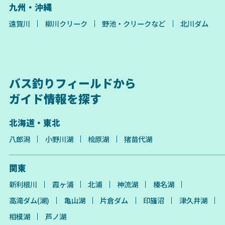
九州・沖縄
遠賀川
柳川クリーク
野池・クリークなど
北川ダム
バス釣りフィールドから
ガイド情報を探す
北海道・東北
八郎潟
小野川湖
桧原湖
猪苗代湖
関東
新利根川
霞ヶ浦
北浦
神流湖
榛名湖
高滝ダム(湖)
亀山湖
片倉ダム
印旛沼
津久井湖
相模湖
芦ノ湖