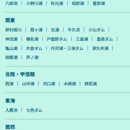
八郎潟
小野川湖
秋元湖
桧原湖
曽原湖
関東
新利根川
霞ヶ浦
北浦
牛久沼
小山ダム
神流湖
榛名湖
戸面原ダム
三島湖
豊英ダム
亀山湖
片倉ダム
丹沢湖・三保ダム
津久井湖
相模湖
芦ノ湖
北陸・甲信越
西湖
山中湖
河口湖
木崎湖
野尻湖
東海
入鹿池
七色ダム
関西