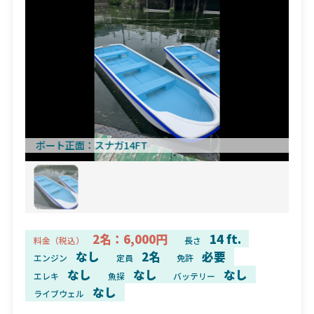
ボート正面
スナガ14FT
2名：6,000円
14 ft.
料金（税込）
長さ
なし
2名
必要
エンジン
定員
免許
なし
なし
なし
エレキ
魚探
バッテリー
なし
ライブウェル