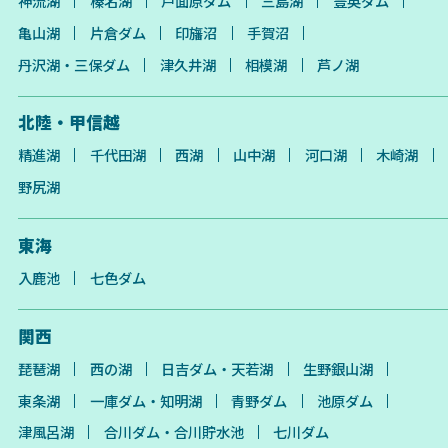
神流湖
榛名湖
戸面原ダム
三島湖
豊英ダム
亀山湖
片倉ダム
印旛沼
手賀沼
丹沢湖・三保ダム
津久井湖
相模湖
芦ノ湖
北陸・甲信越
精進湖
千代田湖
西湖
山中湖
河口湖
木崎湖
野尻湖
東海
入鹿池
七色ダム
関西
琵琶湖
西の湖
日吉ダム・天若湖
生野銀山湖
東条湖
一庫ダム・知明湖
青野ダム
池原ダム
津風呂湖
合川ダム・合川貯水池
七川ダム