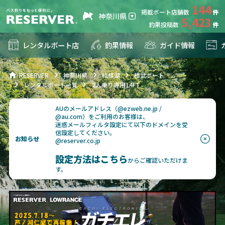
144
掲載ボート店舗数
神奈川県
5,423
釣果投稿数
レンタルボート店
釣果情報
ガイド情報
RESERVER
神奈川県
相模湖
相武ボート
レンタルボート一覧
2人乗り専用14FT
AUのメールアドレス（@ezweb.ne.jp /
@au.com）をご利用のお客様は、
迷惑メールフィルタ設定にて以下のドメインを受
信設定してください。
お知らせ
@reserver.co.jp
設定方法はこちら
からご確認いただけま
す。