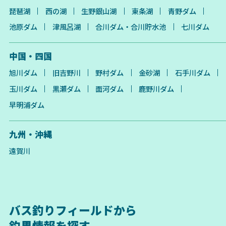
琵琶湖
西の湖
生野銀山湖
東条湖
青野ダム
池原ダム
津風呂湖
合川ダム・合川貯水池
七川ダム
中国・四国
旭川ダム
旧吉野川
野村ダム
金砂湖
石手川ダム
玉川ダム
黒瀬ダム
面河ダム
鹿野川ダム
早明浦ダム
九州・沖縄
遠賀川
バス釣りフィールドから
釣果情報を探す