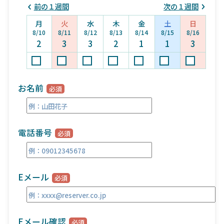
前の１週間
次の１週間
月
火
水
木
金
土
日
8/10
8/11
8/12
8/13
8/14
8/15
8/16
2
3
3
2
1
1
3
お名前
電話番号
Eメール
Eメール確認