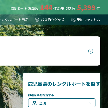
144
5,399
掲載ボート店舗数
釣果投稿数
レンタルボート用品
バス釣りグッズ
予約キャンセル
鹿児島県のレンタルボートを探す
都道府県を指定する
全国