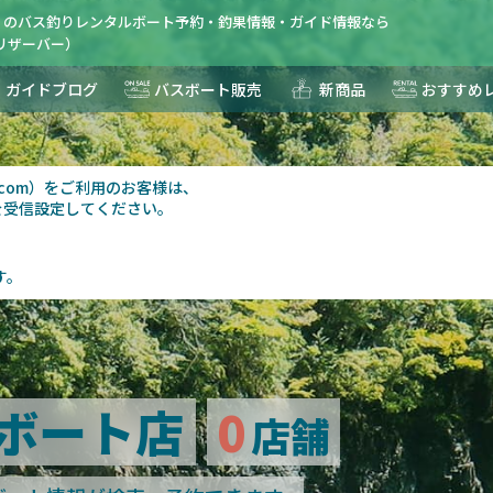
】のバス釣りレンタルボート予約・釣果情報・ガイド情報なら
R(リザーバー）
ガイドブログ
バスボート販売
新商品
おすすめ
au.com）をご利用のお客様は、
を受信設定してください。
す。
ボート店
0
店舗