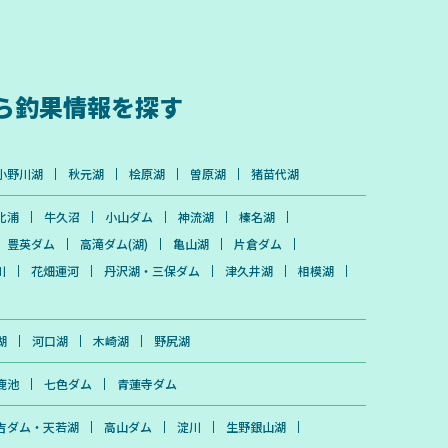
ら
釣果情報を探す
小野川湖
秋元湖
桧原湖
曽原湖
猪苗代湖
北浦
牛久沼
小山ダム
神流湖
榛名湖
豊英ダム
高滝ダム(湖)
亀山湖
片倉ダム
川
花畑運河
丹沢湖・三保ダム
津久井湖
相模湖
湖
河口湖
木崎湖
野尻湖
鹿池
七色ダム
青蓮寺ダム
吉ダム・天若湖
高山ダム
淀川
生野銀山湖