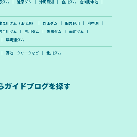
野ダム
池原ダム
津風呂湖
合川ダム・合川貯水池
生見川ダム（山代湖）
丸山ダム
旧吉野川
府中湖
石手川ダム
玉川ダム
黒瀬ダム
面河ダム
早明浦ダム
野池・クリークなど
北川ダム
ら
ガイドブログを探す