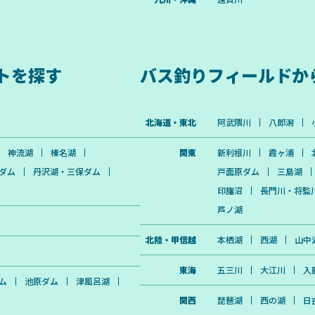
トを探す
バス釣りフィールドか
北海道・東北
阿武隈川
八郎潟
神流湖
榛名湖
関東
新利根川
霞ヶ浦
ダム
丹沢湖・三保ダム
戸面原ダム
三島湖
印旛沼
長門川・将監
芦ノ湖
北陸・甲信越
本栖湖
西湖
山中
東海
五三川
大江川
入
ム
池原ダム
津風呂湖
関西
琵琶湖
西の湖
日