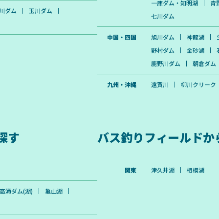
一庫ダム・知明湖
青
川ダム
玉川ダム
七川ダム
中国・四国
旭川ダム
神龍湖
野村ダム
金砂湖
鹿野川ダム
朝倉ダム
九州・沖縄
遠賀川
柳川クリーク
探す
バス釣りフィールドか
関東
津久井湖
相模湖
高滝ダム(湖)
亀山湖