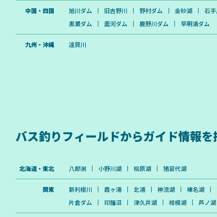
中国・四国
旭川ダム
旧吉野川
野村ダム
金砂湖
石手
黒瀬ダム
面河ダム
鹿野川ダム
早明浦ダム
九州・沖縄
遠賀川
バス釣りフィールドから
ガイド情報を
北海道・東北
八郎潟
小野川湖
桧原湖
猪苗代湖
関東
新利根川
霞ヶ浦
北浦
神流湖
榛名湖
片倉ダム
印旛沼
津久井湖
相模湖
芦ノ湖