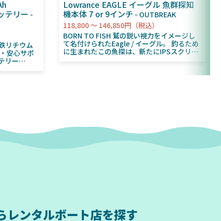
Ah
Lowrance EAGLE イーグル 魚群探知
バッテリー
機本体 7 or 9インチ
OUTBREAK
118,800 ～ 146,850円（税込）
BORN TO FISH 鷲の鋭い視力をイメージし
て名付けられたEagle / イーグル。 釣るため
酸鉄リチウム
に生まれたこの魚探は、新たにIPSスクリー
ンを携え、サングラスを掛けていても広い視
テリー
野角で見やすくなっています。 新設計のト
は、マリンフィ
リプルショットHD振動子、振動子コネクタ
用電源まで幅
のツイストロック機構やオートチューニング
リーです。従来
ソナーなど、釣りに集中するための機能が詰
の軽さで扱い
め込まれています。 ー 全モデル共通 ー ・視
長寿命。さら
野角が広く綺麗な映像を映し出すIPS方式の
、専用アプリ
スクリーン ・キーパッドで簡単操作 ・自動
心と快適を両
調整ソナー機能で環境が変わっても自動で最
適な映像設定に ・ねじ込み式のコネクタで
ンタルボート
簡単かつしっかりと取り付け ・12V仕様 ・1
スフリー。
年保証（WEBからの保証登録が必須） ー
O4セル採用に
9、7、5インチ共通 ー ・GPS内蔵 ・チャー
実現。 長期
ト機能（マップ機能） ・チャープ方式の2D
ソナー ・写真のような精細な水中映像のダ
電流・短絡か
ウンスキャン ・マイクロSDカードスロット
。 アプ
・地図カード付属（全国湖沼図orノーティ
アプリと接続
ックパス簡易海図） ・ジェネシスライブ
ルタイム監
（自動等深線作成機能）対応 ・画面分割 ・
運用効率アッ
魚を識別して色分け表示するフィッシュリビ
ら
レンタルボート店を探す
ール機能 ー トリプルショットHD振動子モデ
再開。 寒冷