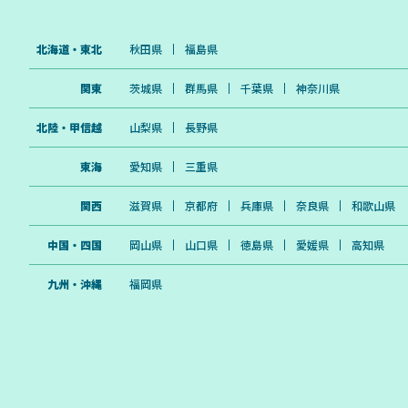
最適な映像
地でも安心。 5年長期保証 5年間の長期保証
で簡単かつし
で、長く安心してフィールドに持ち出せま
・1年保証（
す。 船検対応予定 日本の船舶検査基準に適
北海道・東北
秋田県
福島県
合するよう調整中。 ご希望の方には船検承
認用書類を発行いたします。（有償） - 仕様
- モデル：12V140Ah 公称電圧：12.8V 容
関東
茨城県
群馬県
千葉県
神奈川県
量：140Ah 電力量：1792Wh サイズ：
330mm × 172mm × 216mm（BCI Group
31） 重量：12.7kg アプリ連動：あり 端子
北陸・甲信越
山梨県
長野県
径：M8（8mm） 充電サイクル：4000回
BMS：内蔵 耐水性能：IP65 保証期間：5年
東海
愛知県
三重県
原産国：中国 ※エルデンチバッテリーの充
電は、必ず専用充電器を使用し、正しい手順
で行ってください。 ※非対応の充電器を使
関西
滋賀県
京都府
兵庫県
奈良県
和歌山県
用すると、正常に充電ができないだけでな
く、発火などの重大な事故を引き起こす可能
性があります。
中国・四国
岡山県
山口県
徳島県
愛媛県
高知県
九州・沖縄
福岡県