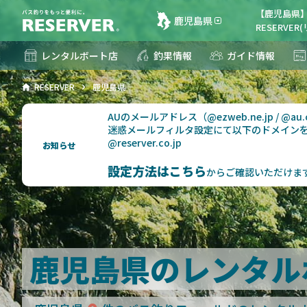
【鹿児島県
鹿児島県
RESERVE
レンタルボート店
釣果情報
ガイド情報
RESERVER
鹿児島県
AUのメールアドレス（@ezweb.ne.jp / @
迷惑メールフィルタ設定にて以下のドメイン
@reserver.co.jp
お知らせ
設定方法はこちら
からご確認いただけま
鹿児島県のレンタル