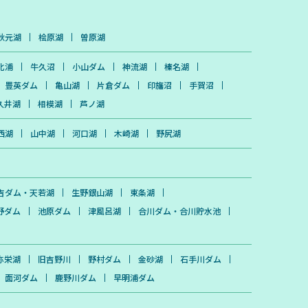
ル ー ・新設計で強化されたトリプルショッ
トHD振動子 ・魚探画面の明瞭さ、水深、感
持ち出せま
度がより改善 ・ボートの両サイドを映すサ
秋元湖
桧原湖
曽原湖
イドスキャン ー 4インチモデル ー ・2Dソナ
希望の方には
ーのみのシンプルな構成 ・ワイド200khzの
す。（有償）
バレットスキマー振動子で幅広い水域をカバ
電圧：38.4V
北浦
牛久沼
小山ダム
神流湖
榛名湖
ー ・GPS機能、SDカードスロットは無し
 サイズ：
CI Group
豊英ダム
亀山湖
片倉ダム
印旛沼
手賀沼
あり 端子
久井湖
相模湖
芦ノ湖
4000回
保証期間：5年
西湖
山中湖
河口湖
木崎湖
野尻湖
、正しい手順
の充電器を使
いだけでな
き起こす可能
吉ダム・天若湖
生野銀山湖
東条湖
野ダム
池原ダム
津風呂湖
合川ダム・合川貯水池
弥栄湖
旧吉野川
野村ダム
金砂湖
石手川ダム
面河ダム
鹿野川ダム
早明浦ダム