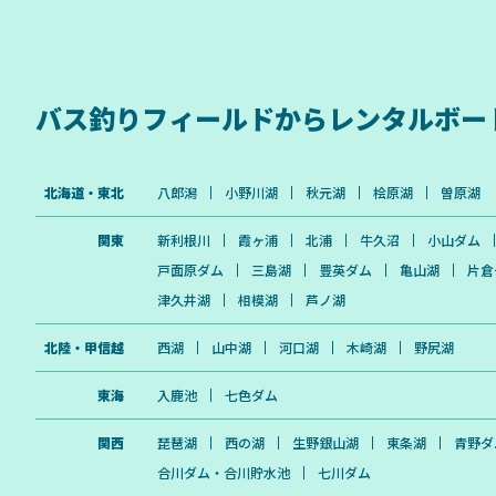
バス釣りフィールドから
レンタルボー
北海道・東北
八郎潟
小野川湖
秋元湖
桧原湖
曽原湖
関東
新利根川
霞ヶ浦
北浦
牛久沼
小山ダム
戸面原ダム
三島湖
豊英ダム
亀山湖
片倉
津久井湖
相模湖
芦ノ湖
北陸・甲信越
西湖
山中湖
河口湖
木崎湖
野尻湖
東海
入鹿池
七色ダム
関西
琵琶湖
西の湖
生野銀山湖
東条湖
青野ダ
合川ダム・合川貯水池
七川ダム