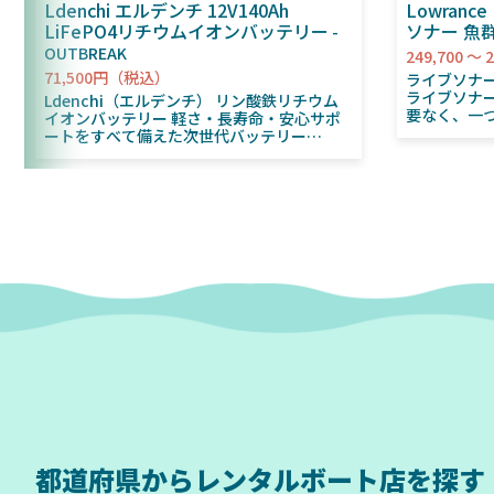
Ldenchi エルデンチ 12V140Ah
Lowranc
LiFePO4リチウムイオンバッテリー
ソナー 魚
OUTBREAK
249,700 ～
71,500円（税込）
ライブソナーをより身
ライブソナ
Ldenchi（エルデンチ） リン酸鉄リチウム
要なく、一
イオンバッテリー 軽さ・長寿命・安心サポ
チャート機
ートをすべて備えた次世代バッテリー
ンも同じ振
「Ldenchi（エルデンチ）」は、マリンフィ
ActiveT
ッシングからアウトドア、防災用電源まで幅
し、フォワ
広く活躍するLiFePO4バッテリーです。従来
ソナーを見
の鉛バッテリーに比べて約半分の軽さで扱い
ルショットH
やすく、最大4,000サイクルの長寿命。さら
ません ー EAGLE EYEモデル ー ・1台4役のオ
に多重保護BMSを標準搭載し、専用アプリ
ールインワ
で残量・履歴を“見える化”。安心と快適を両
ライブビュ
立しました。 超軽量＆コンパクト 従来鉛バ
ンスキャン、
ッテリー比で約50％軽量。 レンタルボート
ープ方式の2
への積み下ろしや車載もストレスフリー。
水中映像の
4000サイクルの長寿命 LiFePO4セル採用に
色分け表示
より、繰り返し充放電4000回を実現。 長期
GPS内蔵 
間の使用でも劣化を抑えます。 多重保護
マイクロSD
BMS内蔵 過充電・過放電・過電流・短絡か
属（全国湖
らセルをガードし、安全性を最大化。 アプ
図） ・ジ
リ連動 Bluetoothでスマホアプリと接続
機能）対応 ・画面分割 ー
し、残容量・充放電履歴をリアルタイム監
視野角が広く
視。 トラブルを未然に防ぎ、運用効率アッ
のスクリーン
プ。 低温充電保護機能（LTCP） 0℃以下で
都道府県から
レンタルボート店を探す
動調整ソナ
は自動で充電を停止、5℃以上で再開。 寒冷