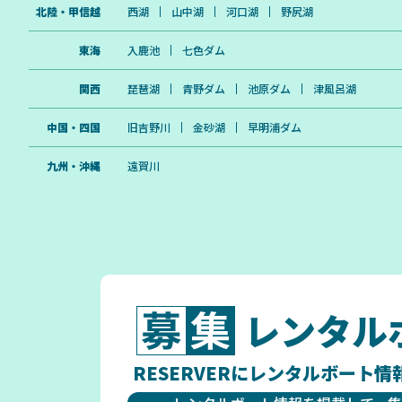
北陸・甲信越
西湖
山中湖
河口湖
野尻湖
東海
入鹿池
七色ダム
関西
琵琶湖
青野ダム
池原ダム
津風呂湖
中国・四国
旧吉野川
金砂湖
早明浦ダム
九州・沖縄
遠賀川
レンタル
RESERVERにレンタルボート