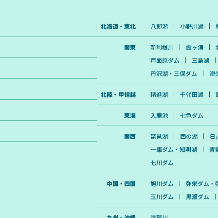
設定に ・ねじ込み式のコネクタ
地でも安心。 5年長期保証 5年間の長期保証
っかりと取り付け ・12V仕様
で、長く安心してフィールドに
WEBからの保証登録が必須）
す。 船検対応予定 日本の船舶検査基準の条
北海道・東北
八郎潟
小野川湖
件承認に適合しています。 ご
船検承認用書類を発行いたしま
- 仕様 - モデル：36V50Ah 公称
関東
新利根川
霞ヶ浦
容量：50Ah 電力量：1920Wh
330mm × 172mm × 216mm（B
戸面原ダム
三島湖
31） 重量：15kg アプリ連動：
丹沢湖・三保ダム
津
径：M8（8mm） 充電サイクル：
BMS：内蔵 耐水性能：IP65 
原産国：中国 ※エルデンチバッテリーの充
北陸・甲信越
精進湖
千代田湖
電は、必ず専用充電器を使用し
で行ってください。 ※非対応
用すると、正常に充電ができな
東海
入鹿池
七色ダム
く、発火などの重大な事故を引
性があります。
関西
琵琶湖
西の湖
日
一庫ダム・知明湖
青
七川ダム
中国・四国
旭川ダム
弥栄ダム・
玉川ダム
黒瀬ダム
九州・沖縄
遠賀川