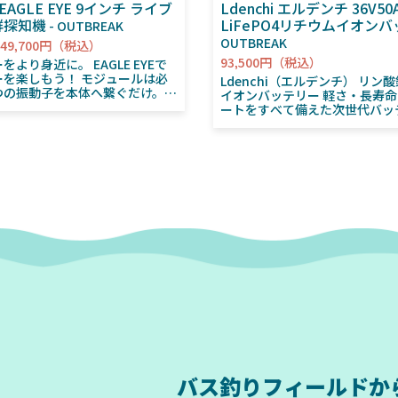
e EAGLE EYE 9インチ ライブ
Ldenchi エルデンチ 36V50
群探知機
LiFePO4リチウムイオン
OUTBREAK
OUTBREAK
 249,700円（税込）
93,500円（税込）
近に。 EAGLE EYEで
ーを楽しもう！ モジュールは必
Ldenchi（エルデンチ） リン
つの振動子を本体へ繋ぐだけ。
イオンバッテリー 軽さ・長寿命・安心サポ
能や、2Dソナー、ダウンスキャ
ートをすべて備えた次世代バッ
動子で見ることが可能です。
「Ldenchi（エルデンチ）」
arget 2 と同じソナーアレイを使用
ッシングからアウトドア、防災
ードまたはダウンモードでライブ
広く活躍するLiFePO4バッテ
ることができます。 ※トリプ
の鉛バッテリーに比べて約半分
D振動子やHDI振動子は使用でき
やすく、最大4,000サイクルの
に多重保護BMSを標準搭載し
ン振動子 ・モジュールなしで、
で残量・履歴を“見える化”。安
ー（フォワード＆ダウン）、ダウ
立しました。 超軽量＆コンパクト 従来鉛バ
2Dチャープを表示可能 ・チャ
ッテリー比で約50％軽量。 レ
Dソナー ・写真のような精細な
への積み下ろしや車載もストレ
ダウンスキャン ・魚を識別して
4000サイクルの長寿命 LiFeP
するフィッシュリビール機能 ・
より、繰り返し充放電4000回を
・チャート機能（マップ機能） ・
間の使用でも劣化を抑えます。 多重保護
カードスロット ・地図カード付
BMS内蔵 過充電・過放電・過
沼図orノーティックパス簡易海
らセルをガードし、安全性を最大化
ェネシスライブ（自動等深線作成
リ連動 Bluetoothでスマホ
 EAGLE共通 ー ・
し、残容量・充放電履歴をリア
綺麗な映像を映し出すIPS方式
視。 トラブルを未然に防ぎ、
 ・キーパッドで簡単操作 ・自
プ。 低温充電保護機能（LTCP） 0℃以下で
バス釣りフィールドか
ー機能で環境が変わっても自動で
は自動で充電を停止、5℃以上で