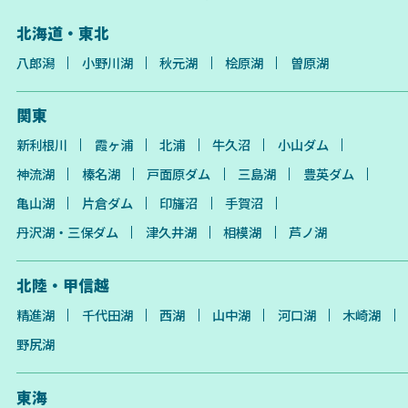
北海道・東北
八郎潟
小野川湖
秋元湖
桧原湖
曽原湖
関東
新利根川
霞ヶ浦
北浦
牛久沼
小山ダム
神流湖
榛名湖
戸面原ダム
三島湖
豊英ダム
亀山湖
片倉ダム
印旛沼
手賀沼
丹沢湖・三保ダム
津久井湖
相模湖
芦ノ湖
北陸・甲信越
精進湖
千代田湖
西湖
山中湖
河口湖
木崎湖
野尻湖
東海