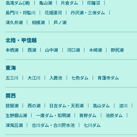
高滝ダム(湖)
亀山湖
片倉ダム
印旛沼
長門川・将監川
花畑運河
丹沢湖・三保ダム
津久井湖
相模湖
芦ノ湖
北陸・甲信越
本栖湖
西湖
山中湖
河口湖
木崎湖
野尻湖
東海
五三川
大江川
入鹿池
七色ダム
青蓮寺ダム
関西
琵琶湖
西の湖
日吉ダム・天若湖
高山ダム
淀川
生野銀山湖
一庫ダム・知明湖
青野ダム
池原ダム
津風呂湖
合川ダム・合川貯水池
七川ダム