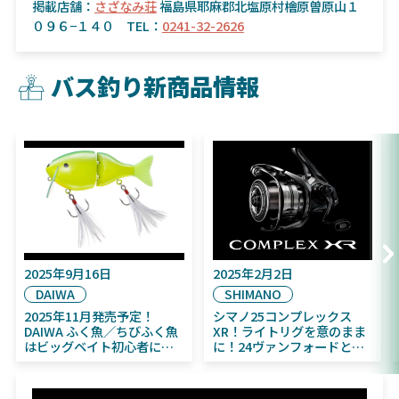
掲載店舗：
さざなみ荘
福島県耶麻郡北塩原村檜原曽原山１
０９６−１４０ TEL：
0241-32-2626
バス釣り新商品情報
2025年9月16日
2025年2月2日
DAIWA
SHIMANO
2025年11月発売予定！
シマノ25コンプレックス
DAIWA ふく魚／ちびふく魚
XR！ライトリグを意のまま
はビッグベイト初心者にお
に！24ヴァンフォードとの
すすめ！
違いも解説！