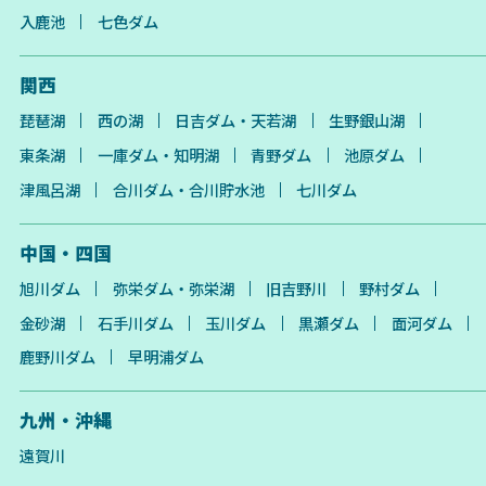
入鹿池
七色ダム
関西
琵琶湖
西の湖
日吉ダム・天若湖
生野銀山湖
東条湖
一庫ダム・知明湖
青野ダム
池原ダム
津風呂湖
合川ダム・合川貯水池
七川ダム
中国・四国
旭川ダム
弥栄ダム・弥栄湖
旧吉野川
野村ダム
金砂湖
石手川ダム
玉川ダム
黒瀬ダム
面河ダム
鹿野川ダム
早明浦ダム
九州・沖縄
遠賀川