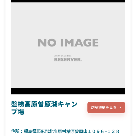
磐梯高原曽原湖キャン
店舗詳細を見る
プ場
住所：福島県耶麻郡北塩原村檜原曽原山１０９６−１３８