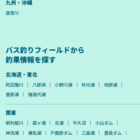
九州・沖縄
遠賀川
バス釣りフィールドから
釣果情報を探す
北海道・東北
阿武隈川
八郎潟
小野川湖
秋元湖
桧原湖
曽原湖
猪苗代湖
関東
新利根川
霞ヶ浦
北浦
牛久沼
小山ダム
神流湖
榛名湖
戸面原ダム
三島湖
豊英ダム