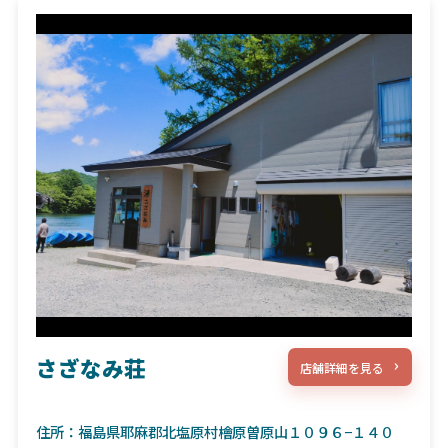
さざなみ荘
店舗詳細を見る
住所：福島県耶麻郡北塩原村檜原曽原山１０９６−１４０