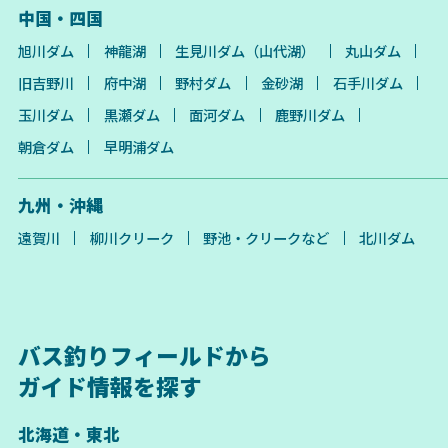
中国・四国
旭川ダム
神龍湖
生見川ダム（山代湖）
丸山ダム
旧吉野川
府中湖
野村ダム
金砂湖
石手川ダム
玉川ダム
黒瀬ダム
面河ダム
鹿野川ダム
朝倉ダム
早明浦ダム
九州・沖縄
遠賀川
柳川クリーク
野池・クリークなど
北川ダム
バス釣りフィールドから
ガイド情報を探す
北海道・東北