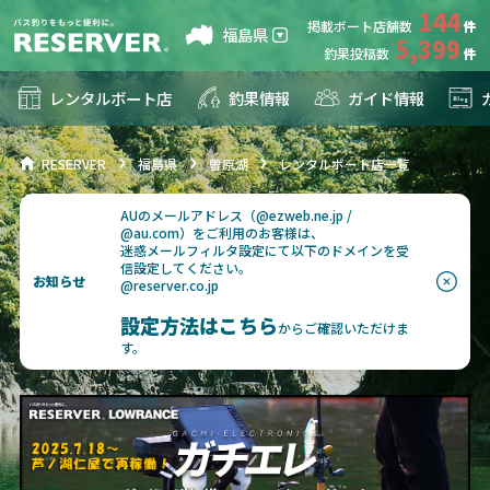
144
掲載ボート店舗数
福島県
5,399
釣果投稿数
レンタルボート店
釣果情報
ガイド情報
RESERVER
福島県
曽原湖
レンタルボート店一覧
AUのメールアドレス（@ezweb.ne.jp /
@au.com）をご利用のお客様は、
迷惑メールフィルタ設定にて以下のドメインを受
信設定してください。
お知らせ
@reserver.co.jp
設定方法はこちら
からご確認いただけま
す。