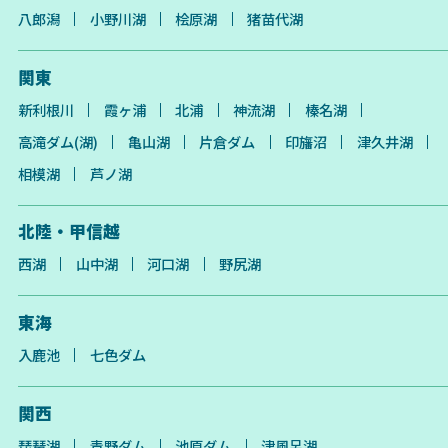
八郎潟
小野川湖
桧原湖
猪苗代湖
関東
新利根川
霞ヶ浦
北浦
神流湖
榛名湖
高滝ダム(湖)
亀山湖
片倉ダム
印旛沼
津久井湖
相模湖
芦ノ湖
北陸・甲信越
西湖
山中湖
河口湖
野尻湖
東海
入鹿池
七色ダム
関西
琵琶湖
青野ダム
池原ダム
津風呂湖