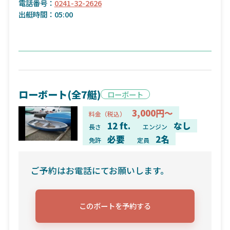
電話番号：
0241-32-2626
出艇時間：05:00
ローボート(全7艇)
ローボート
3,000円～
料金（税込）
12 ft.
なし
長さ
エンジン
必要
2名
免許
定員
ご予約はお電話にてお願いします。
このボートを予約する