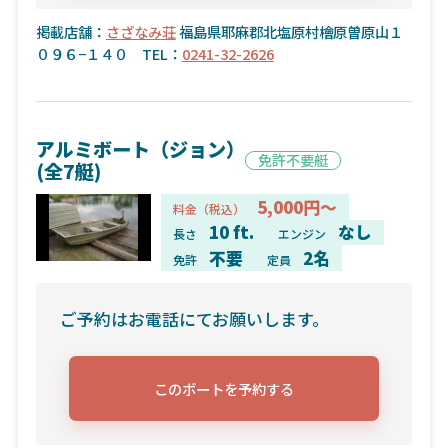
掲載店舗：
さざなみ荘
福島県耶麻郡北塩原村檜原曽原山１
０９６−１４０ TEL：
0241-32-2626
アルミボート（ジョン）
免許不要艇
(全7艇)
5,000円～
料金（税込）
10 ft.
なし
長さ
エンジン
不要
2名
免許
定員
ご予約はお電話にてお願いします。
このボートを予約する