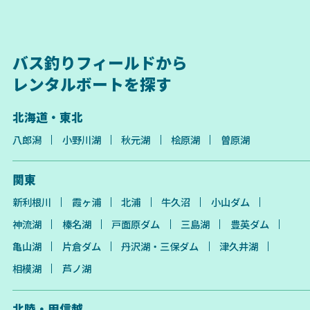
バス釣りフィールドから
レンタルボートを探す
北海道・東北
八郎潟
小野川湖
秋元湖
桧原湖
曽原湖
関東
新利根川
霞ヶ浦
北浦
牛久沼
小山ダム
神流湖
榛名湖
戸面原ダム
三島湖
豊英ダム
亀山湖
片倉ダム
丹沢湖・三保ダム
津久井湖
相模湖
芦ノ湖
北陸・甲信越