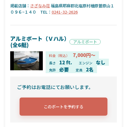
掲載店舗：
さざなみ荘
福島県耶麻郡北塩原村檜原曽原山１
０９６−１４０ TEL：
0241-32-2626
アルミボート（Ｖハル）
アルミボート
(全6艇)
7,000円～
料金（税込）
12 ft.
なし
長さ
エンジン
必要
2名
免許
定員
ご予約はお電話にてお願いします。
このボートを予約する