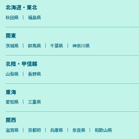
ルの長寿命 LiFePO4セル採
長寿命 LiFePO4セル採用に
用により、繰り返し充放電
より、繰り返し充放電4000
北海道・東北
4000回を実現。 長期間の使
回を実現。 長期間の使用で
用でも劣化を抑えます。 多
も劣化を抑えます。 多重保
秋田県
福島県
重保護BMS内蔵 過充電・過
護BMS内蔵 過充電・過放
放電・過電流・短絡からセ
電・過電流・短絡からセル
ルをガードし、安全性を最
をガードし、安全性を最大
関東
大化。 アプリ連動
化。 アプリ連動 Bluetooth
Bluetoothでスマホアプリ
でスマホアプリと接続し、
茨城県
群馬県
千葉県
神奈川県
と接続し、残容量・充放電
残容量・充放電履歴をリア
履歴をリアルタイム監視。
ルタイム監視。 トラブルを
トラブルを未然に防ぎ、運
未然に防ぎ、運用効率アッ
北陸・甲信越
用効率アップ。 低温充電保
プ。 低温充電保護機能
護機能（LTCP） 0℃以下で
（LTCP） 0℃以下では自動
山梨県
長野県
は自動で充電を停止、5℃以
で充電を停止、5℃以上で再
上で再開。 寒冷地でも安
開。 寒冷地でも安心。 5年
心。 5年長期保証 5年間の長
長期保証 5年間の長期保証
期保証で、長く安心してフ
で、長く安心してフィール
東海
ィールドに持ち出せます。
ドに持ち出せます。 船検対
船検対応予定 日本の船舶検
応 日本の船舶検査基準の条
愛知県
三重県
査基準に適合するよう調整
件承認に適合しています。
中。 ご希望の方には船検承
ご希望の方には船検承認用
認用書類を発行いたしま
書類を発行いたします。
関西
す。（有償） - 仕様 - モデ
（有償） - 仕様 - モデル：
ル：12V140Ah 公称電圧：
12V100Ah 公称電圧：12.8V
滋賀県
京都府
兵庫県
奈良県
和歌山県
12.8V 容量：140Ah 電力
容量：100Ah 電力量：
量：1792Wh サイズ：
1280Wh サイズ：260mm