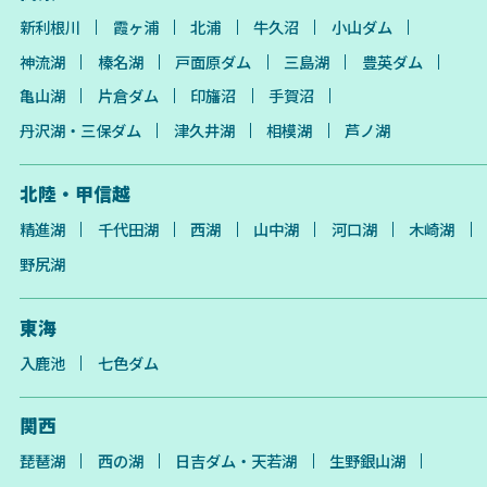
新利根川
霞ヶ浦
北浦
牛久沼
小山ダム
神流湖
榛名湖
戸面原ダム
三島湖
豊英ダム
亀山湖
片倉ダム
印旛沼
手賀沼
丹沢湖・三保ダム
津久井湖
相模湖
芦ノ湖
北陸・甲信越
精進湖
千代田湖
西湖
山中湖
河口湖
木崎湖
野尻湖
東海
入鹿池
七色ダム
関西
琵琶湖
西の湖
日吉ダム・天若湖
生野銀山湖