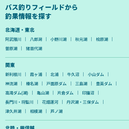
バス釣りフィールドから
釣果情報を探す
北海道・東北
阿武隈川
八郎潟
小野川湖
秋元湖
桧原湖
曽原湖
猪苗代湖
関東
新利根川
霞ヶ浦
北浦
牛久沼
小山ダム
神流湖
榛名湖
戸面原ダム
三島湖
豊英ダム
高滝ダム(湖)
亀山湖
片倉ダム
印旛沼
長門川・将監川
花畑運河
丹沢湖・三保ダム
津久井湖
相模湖
芦ノ湖
北陸・甲信越