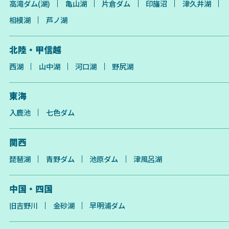
高滝ダム(湖)
亀山湖
片倉ダム
印旛沼
津久井湖
相模湖
芦ノ湖
北陸・甲信越
西湖
山中湖
河口湖
野尻湖
東海
入鹿池
七色ダム
関西
琵琶湖
青野ダム
池原ダム
津風呂湖
中国・四国
旧吉野川
金砂湖
早明浦ダム