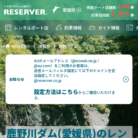
144
掲載ボート店舗数
愛媛県
5,435
釣果投稿数
レンタルボート店
釣果情報
ガイド情報
RESERVER
愛媛県
鹿野川ダム
AUのメールアドレス（@ezweb.ne.jp /
@au.com）をご利用のお客様は、
迷惑メールフィルタ設定にて以下のドメインを受
信設定してください。
お知らせ
@reserver.co.jp
設定方法はこちら
からご確認いただけま
す。
鹿野川ダム(愛媛県)のレン