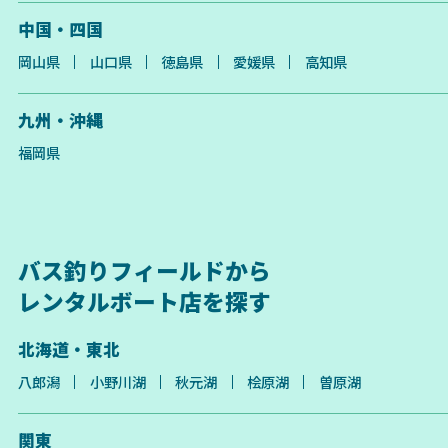
330mm × 172mm ×
× 168mm × 210mm（BCI
中国・四国
216mm（BCI Group 31）
Group 24） 重量：10kg ア
重量：12.7kg アプリ連動：
プリ連動：あり 端子径：
岡山県
山口県
徳島県
愛媛県
高知県
あり 端子径：M8（8mm）
M8（8mm） 充電サイク
充電サイクル：4000回
ル：4000回 BMS：内蔵 耐水
BMS：内蔵 耐水性能：IP65
性能：IP65 保証期間：5年
保証期間：5年 原産国：中国
原産国：中国 ※エルデンチ
九州・沖縄
※エルデンチバッテリーの
バッテリーの充電は、必ず
充電は、必ず専用充電器を
専用充電器を使用し、正し
福岡県
使用し、正しい手順で行っ
い手順で行ってください。
てください。 ※非対応の充
※非対応の充電器を使用す
電器を使用すると、正常に
ると、正常に充電ができな
充電ができないだけでな
いだけでなく、発火などの
く、発火などの重大な事故
重大な事故を引き起こす可
を引き起こす可能性があり
能性があります。
バス釣りフィールドから
ます。
レンタルボート店を探す
北海道・東北
八郎潟
小野川湖
秋元湖
桧原湖
曽原湖
関東