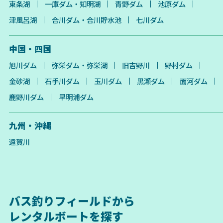
東条湖
一庫ダム・知明湖
青野ダム
池原ダム
津風呂湖
合川ダム・合川貯水池
七川ダム
中国・四国
旭川ダム
弥栄ダム・弥栄湖
旧吉野川
野村ダム
金砂湖
石手川ダム
玉川ダム
黒瀬ダム
面河ダム
鹿野川ダム
早明浦ダム
九州・沖縄
遠賀川
バス釣りフィールドから
レンタルボートを探す