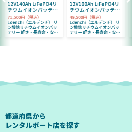
12V140Ah LiFePO4リ
12V100Ah LiFePO4リ
チウムイオンバッテリ
チウムイオンバッテリ
ー
ー
OUTBREAK
OUTBREAK
71,500円（税込）
49,500円（税込）
Ldenchi（エルデンチ） リ
Ldenchi（エルデンチ） リ
ン酸鉄リチウムイオンバッ
ン酸鉄リチウムイオンバッ
テリー 軽さ・長寿命・安心
テリー 軽さ・長寿命・安心
サポートをすべて備えた次
サポートをすべて備えた次
世代バッテリー
世代バッテリー
「Ldenchi（エルデン
「Ldenchi（エルデン
チ）」は、マリンフィッシ
チ）」は、マリンフィッシ
ングからアウトドア、防災
ングからアウトドア、防災
用電源まで幅広く活躍する
用電源まで幅広く活躍する
LiFePO4バッテリーです。
LiFePO4バッテリーです。
従来の鉛バッテリーに比べ
従来の鉛バッテリーに比べ
て約半分の軽さで扱いやす
て約半分の軽さで扱いやす
く、最大4,000サイクルの長
く、最大4,000サイクルの長
寿命。さらに多重保護BMS
寿命。さらに多重保護BMS
を標準搭載し、専用アプリ
を標準搭載し、専用アプリ
で残量・履歴を“見える
で残量・履歴を“見える
化”。安心と快適を両立しま
化”。安心と快適を両立しま
した。 超軽量＆コンパクト
した。 軽量＆コンパクト 従
従来鉛バッテリー比で約
来鉛バッテリー比で約50％
都道府県から
50％軽量。 レンタルボート
軽量。 レンタルボートへの
への積み下ろしや車載もス
積み下ろしや車載もストレ
レンタルボート店を探す
トレスフリー。 4000サイク
スフリー。 4000サイクルの