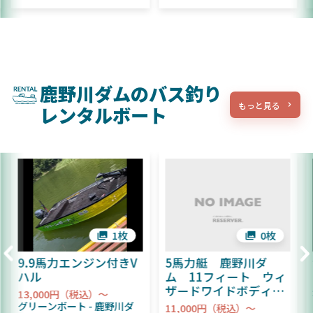
鹿野川ダムのバス釣り
もっと見る
レンタルボート
1枚
0枚
9.9馬力エンジン付きV
5馬力艇 鹿野川ダ
ハル
ム 11フィート ウィ
ザードワイドボディ※
13,000円（税込）～
要免許
グリーンボート
鹿野川ダ
11,000円（税込）～