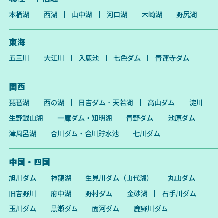
本栖湖
西湖
山中湖
河口湖
木崎湖
野尻湖
東海
五三川
大江川
入鹿池
七色ダム
青蓮寺ダム
関西
琵琶湖
西の湖
日吉ダム・天若湖
高山ダム
淀川
生野銀山湖
一庫ダム・知明湖
青野ダム
池原ダム
津風呂湖
合川ダム・合川貯水池
七川ダム
中国・四国
旭川ダム
神龍湖
生見川ダム（山代湖）
丸山ダム
旧吉野川
府中湖
野村ダム
金砂湖
石手川ダム
玉川ダム
黒瀬ダム
面河ダム
鹿野川ダム