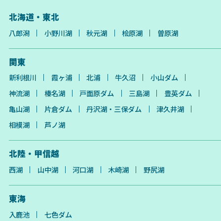
北海道・東北
八郎潟
小野川湖
秋元湖
桧原湖
曽原湖
関東
新利根川
霞ヶ浦
北浦
牛久沼
小山ダム
神流湖
榛名湖
戸面原ダム
三島湖
豊英ダム
亀山湖
片倉ダム
丹沢湖・三保ダム
津久井湖
相模湖
芦ノ湖
北陸・甲信越
西湖
山中湖
河口湖
木崎湖
野尻湖
東海
入鹿池
七色ダム