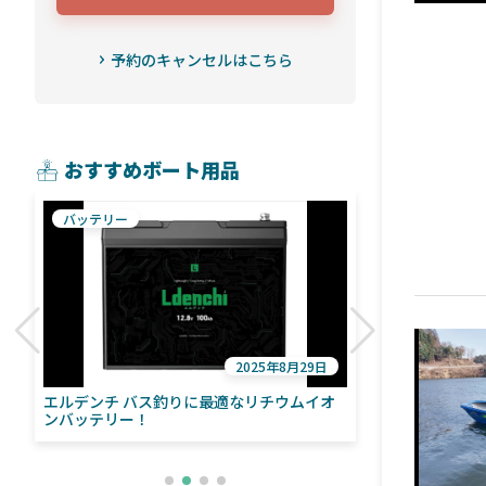
予約のキャンセルはこちら
おすすめボート用品
バッテリー
魚探
2025年8月29日
エルデンチ バス釣りに最適なリチウムイオ
ローランス「イ
い
ンバッテリー！
ライブソナーをよ
との違いも解