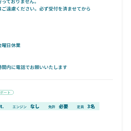
行っておりません。
はご遠慮ください。必ず受付を済ませてから
金曜日休業
魚探
バ
時間内に電話でお願いいたします
ボート
年3月7日
2026年4月16日
t.
なし
必要
3名
エンジン
免許
定員
トリプルショ
ローランス イーグルアイ（EAGLE EYE）イ
エル
説！
ンプレ！ガーミンとの比較も併せてご説明い
ンバ
たします