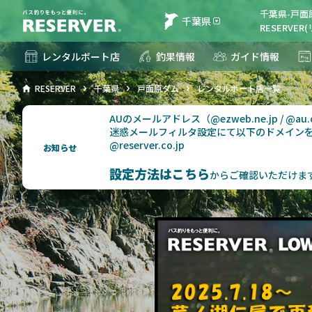
千葉県-戸
千葉県
RESERVE
レンタルボート店
釣果情報
ガイド情報
RESERVER
千葉県
戸面原ダム
レンタルボート店一覧
AUのメールアドレス（@ezweb.ne.jp / @
迷惑メールフィルタ設定にて以下のドメイン
@reserver.co.jp
お知らせ
設定方法はこちら
からご確認いただけま