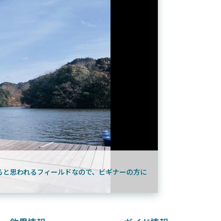
9月16日
2025年2月2日
く魚／ちび
シマノ25コンプレックス XR！ライトリグを
シマノ
すめ！
意のままに！24ヴァンフォードとの違いも
量！
解説！
ると思われるフィールドなので、ビギナーの方に