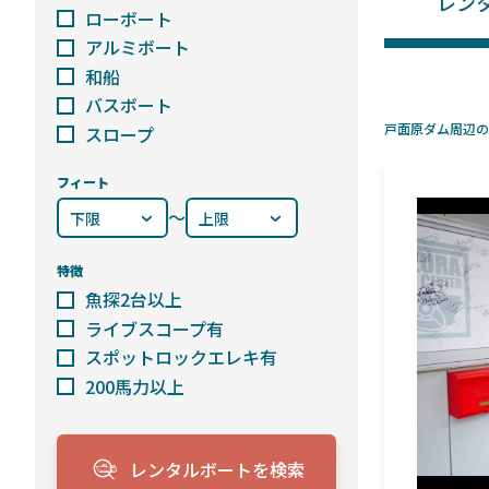
レン
ローボート
アルミボート
和船
バスボート
戸面原ダム周辺の
スロープ
フィート
〜
特徴
魚探2台以上
ライブスコープ有
スポットロックエレキ有
200馬力以上
レンタルボートを検索