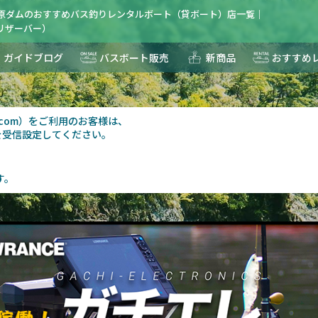
面原ダムのおすすめバス釣りレンタルボート（貸ボート）店一覧｜
R(リザーバー）
ガイドブログ
バスボート販売
新商品
おすすめ
au.com）をご利用のお客様は、
を受信設定してください。
す。