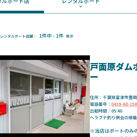
タルボート店
レンタルボート
1件中 - 1件
レンタルボート店舗：
表示
戸面原ダム
ー
住所：千葉県富津市豊岡
電話番号：
0439-68-15
出艇時間：05:40
ヘラブナ釣り例会の帰着
※当店はボートのみ