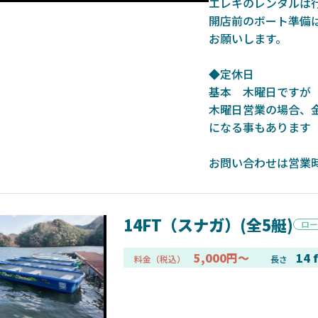
エレキのレンタルは
開店前のボート準備
お願いします。
◆定休日
基本 木曜日ですが
木曜日営業の場合、
になる事もあります
魚探
お問い合わせは営業
14FT（スナガ）(全5艇)
ロー
2025年7月10日
2025
5,000円～
14 f
料金（税込）
長さ
ーグルアイ（EAGLE EYE）」
ELowrance EAGLE 7/9インチ 
り身近に！HOOK REVEAL
ットHD！EAGLE EYEとの違いも解
説！