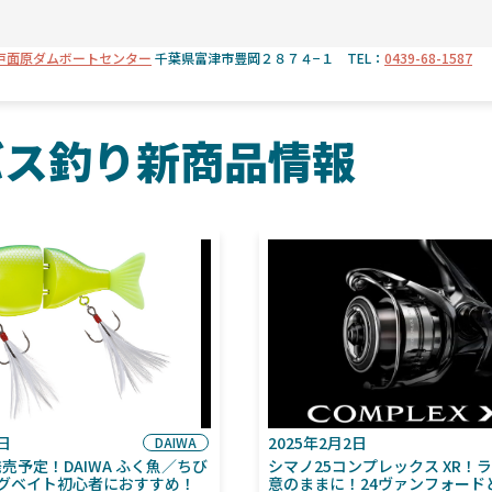
戸面原ダムボートセンター
千葉県富津市豊岡２８７４−１ TEL：
0439-68-1587
バス釣り新商品情報
6日
2025年2月2日
DAIWA
月発売予定！DAIWA ふく魚／ちび
シマノ25コンプレックス XR！
グベイト初心者におすすめ！
意のままに！24ヴァンフォード