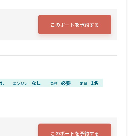
このボートを予約する
t.
なし
必要
1名
エンジン
免許
定員
このボートを予約する