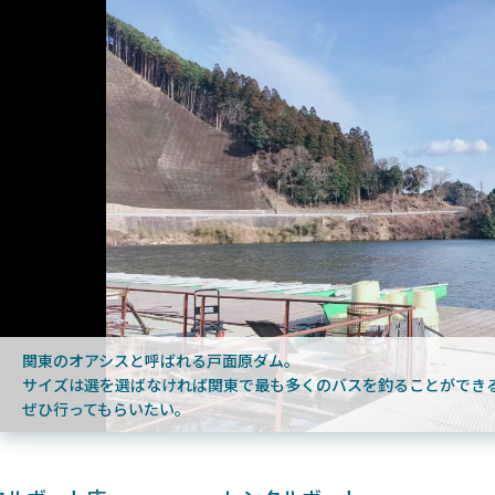
2025年1月28日
2025年
ンフォード！自重155gと超軽
2025年11月発売予定！DAIWA ふ
ィックとの違いも解説！
ふく魚はビッグベイト初心者におす
関東のオアシスと呼ばれる戸面原ダム。
サイズは選を選ばなければ関東で最も多くのバスを釣ることができ
ぜひ行ってもらいたい。