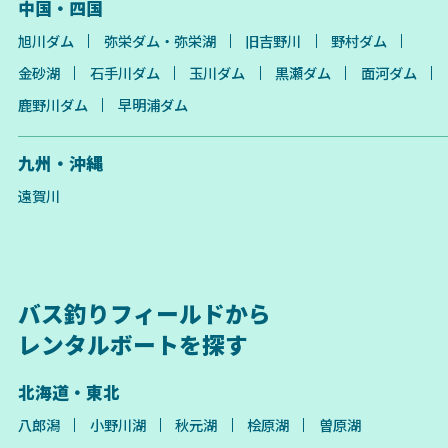
中国・四国
旭川ダム
弥栄ダム・弥栄湖
旧吉野川
野村ダム
金砂湖
石手川ダム
玉川ダム
黒瀬ダム
面河ダム
鹿野川ダム
早明浦ダム
九州・沖縄
遠賀川
バス釣りフィールドから
レンタルボートを探す
北海道・東北
八郎潟
小野川湖
秋元湖
桧原湖
曽原湖