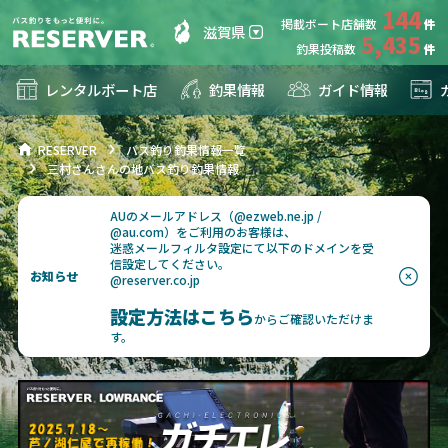
144
掲載ボート店舗数
滋賀県
5,435
釣果投稿数
レンタルボート店
釣果情報
ガイド情報
RESERVER
バス釣り釣果情報一覧
三村さんさんの地バス釣り釣果情報
AUのメールアドレス（@ezweb.ne.jp /
@au.com）をご利用のお客様は、
迷惑メールフィルタ設定にて以下のドメインを受
信設定してください。
お知らせ
@reserver.co.jp
設定方法はこちら
からご確認いただけま
す。