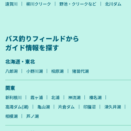
遠賀川
柳川クリーク
野池・クリークなど
北川ダム
バス釣りフィールドから
ガイド情報を探す
北海道・東北
八郎潟
小野川湖
桧原湖
猪苗代湖
関東
新利根川
霞ヶ浦
北浦
神流湖
榛名湖
高滝ダム(湖)
亀山湖
片倉ダム
印旛沼
津久井湖
相模湖
芦ノ湖