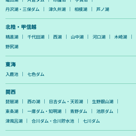
丹沢湖・三保ダム
津久井湖
相模湖
芦ノ湖
北陸・甲信越
精進湖
千代田湖
西湖
山中湖
河口湖
木崎湖
野尻湖
東海
入鹿池
七色ダム
関西
琵琶湖
西の湖
日吉ダム・天若湖
生野銀山湖
東条湖
一庫ダム・知明湖
青野ダム
池原ダム
津風呂湖
合川ダム・合川貯水池
七川ダム