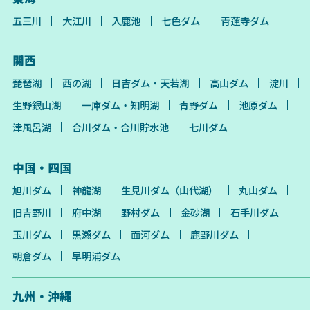
五三川
大江川
入鹿池
七色ダム
青蓮寺ダム
関西
琵琶湖
西の湖
日吉ダム・天若湖
高山ダム
淀川
生野銀山湖
一庫ダム・知明湖
青野ダム
池原ダム
津風呂湖
合川ダム・合川貯水池
七川ダム
中国・四国
旭川ダム
神龍湖
生見川ダム（山代湖）
丸山ダム
旧吉野川
府中湖
野村ダム
金砂湖
石手川ダム
玉川ダム
黒瀬ダム
面河ダム
鹿野川ダム
朝倉ダム
早明浦ダム
九州・沖縄