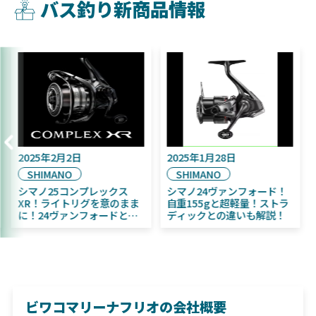
バス釣り新商品情報
2025年9月16日
2025年2月2日
20
DAIWA
SHIMANO
S
2025年11月発売予定！
シマノ25コンプレックス
シ
DAIWA ふく魚／ちびふく魚
XR！ライトリグを意のまま
自重
はビッグベイト初心者にお
に！24ヴァンフォードとの
デ
すすめ！
違いも解説！
ビワコマリーナフリオの会社概要