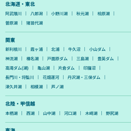
北海道・東北
阿武隈川
八郎潟
小野川湖
秋元湖
桧原湖
曽原湖
猪苗代湖
関東
新利根川
霞ヶ浦
北浦
牛久沼
小山ダム
神流湖
榛名湖
戸面原ダム
三島湖
豊英ダム
高滝ダム(湖)
亀山湖
片倉ダム
印旛沼
長門川・将監川
花畑運河
丹沢湖・三保ダム
津久井湖
相模湖
芦ノ湖
北陸・甲信越
本栖湖
西湖
山中湖
河口湖
木崎湖
野尻湖
東海