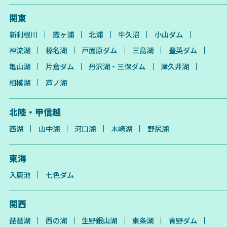
関東
新利根川
霞ヶ浦
北浦
牛久沼
小山ダム
神流湖
榛名湖
戸面原ダム
三島湖
豊英ダム
亀山湖
片倉ダム
丹沢湖・三保ダム
津久井湖
相模湖
芦ノ湖
北陸・甲信越
西湖
山中湖
河口湖
木崎湖
野尻湖
東海
入鹿池
七色ダム
関西
琵琶湖
西の湖
生野銀山湖
東条湖
青野ダム