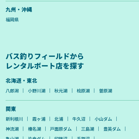
九州・沖縄
福岡県
バス釣りフィールドから
レンタルボート店を探す
北海道・東北
八郎潟
小野川湖
秋元湖
桧原湖
曽原湖
関東
新利根川
霞ヶ浦
北浦
牛久沼
小山ダム
神流湖
榛名湖
戸面原ダム
三島湖
豊英ダム
亀山湖
片倉ダム
印旛沼
手賀沼