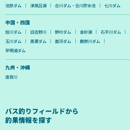
池原ダム
津風呂湖
合川ダム・合川貯水池
七川ダム
中国・四国
旭川ダム
旧吉野川
野村ダム
金砂湖
石手川ダム
玉川ダム
黒瀬ダム
面河ダム
鹿野川ダム
早明浦ダム
九州・沖縄
遠賀川
バス釣りフィールドから
釣果情報を探す