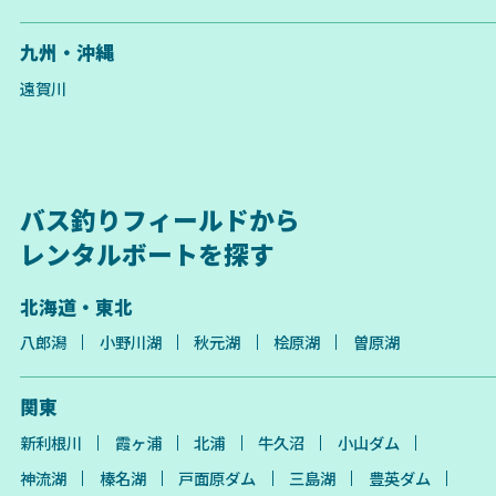
九州・沖縄
遠賀川
バス釣りフィールドから
レンタルボートを探す
北海道・東北
八郎潟
小野川湖
秋元湖
桧原湖
曽原湖
関東
新利根川
霞ヶ浦
北浦
牛久沼
小山ダム
神流湖
榛名湖
戸面原ダム
三島湖
豊英ダム