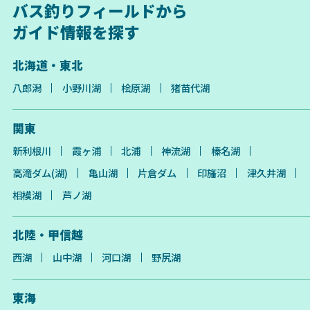
バス釣りフィールドから
ガイド情報を探す
北海道・東北
八郎潟
小野川湖
桧原湖
猪苗代湖
関東
新利根川
霞ヶ浦
北浦
神流湖
榛名湖
高滝ダム(湖)
亀山湖
片倉ダム
印旛沼
津久井湖
相模湖
芦ノ湖
北陸・甲信越
西湖
山中湖
河口湖
野尻湖
東海