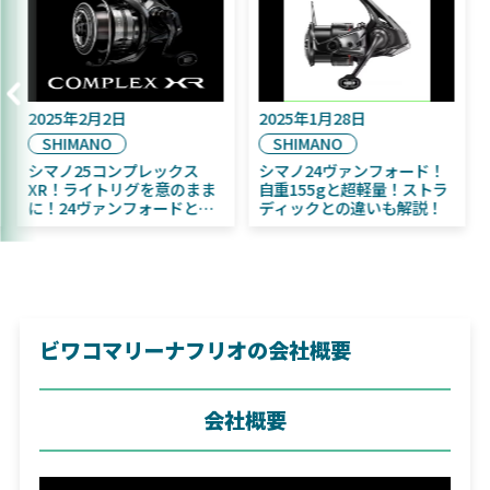
2025年9月16日
2025年2月2日
2
DAIWA
SHIMANO
2025年11月発売予定！
シマノ25コンプレックス
DAIWA ふく魚／ちびふく魚
XR！ライトリグを意のまま
はビッグベイト初心者にお
に！24ヴァンフォードとの
すすめ！
違いも解説！
ビワコマリーナフリオの会社概要
会社概要