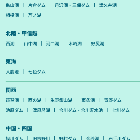
亀山湖
片倉ダム
丹沢湖・三保ダム
津久井湖
相模湖
芦ノ湖
北陸・甲信越
西湖
山中湖
河口湖
木崎湖
野尻湖
東海
入鹿池
七色ダム
関西
琵琶湖
西の湖
生野銀山湖
東条湖
青野ダム
池原ダム
津風呂湖
合川ダム・合川貯水池
七川ダム
中国・四国
旭川ダム
旧吉野川
野村ダム
金砂湖
石手川ダム