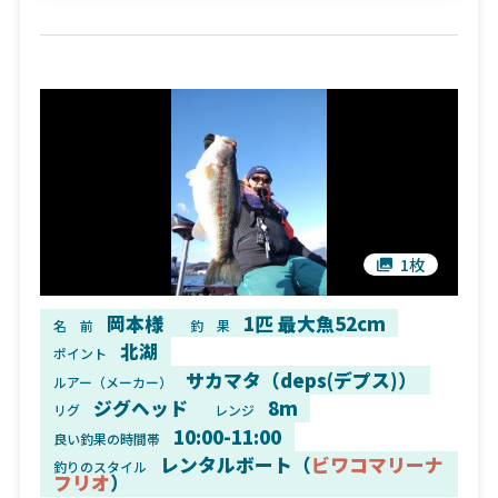
1枚
岡本様
1匹 最大魚52cm
名 前
釣 果
北湖
ポイント
サカマタ（deps(デプス)）
ルアー（メーカー）
ジグヘッド
8m
リグ
レンジ
10:00-11:00
良い釣果の時間帯
レンタルボート（
ビワコマリーナ
釣りのスタイル
フリオ
）