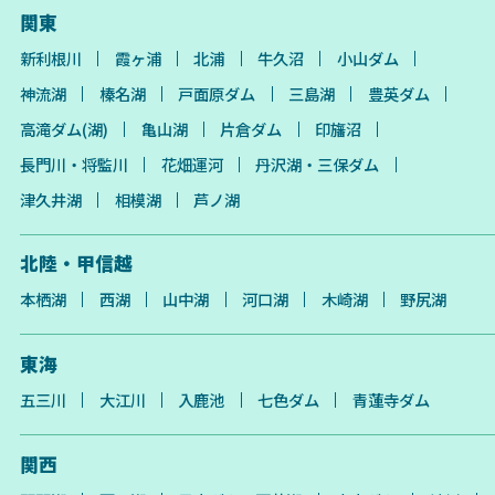
関東
新利根川
霞ヶ浦
北浦
牛久沼
小山ダム
神流湖
榛名湖
戸面原ダム
三島湖
豊英ダム
高滝ダム(湖)
亀山湖
片倉ダム
印旛沼
長門川・将監川
花畑運河
丹沢湖・三保ダム
津久井湖
相模湖
芦ノ湖
北陸・甲信越
本栖湖
西湖
山中湖
河口湖
木崎湖
野尻湖
東海
五三川
大江川
入鹿池
七色ダム
青蓮寺ダム
関西