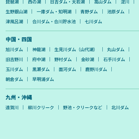
琵琶湖
西の湖
日吉ダム・天若湖
高山ダム
淀川
生野銀山湖
一庫ダム・知明湖
青野ダム
池原ダム
津風呂湖
合川ダム・合川貯水池
七川ダム
中国・四国
旭川ダム
神龍湖
生見川ダム（山代湖）
丸山ダム
旧吉野川
府中湖
野村ダム
金砂湖
石手川ダム
玉川ダム
黒瀬ダム
面河ダム
鹿野川ダム
朝倉ダム
早明浦ダム
九州・沖縄
遠賀川
柳川クリーク
野池・クリークなど
北川ダム