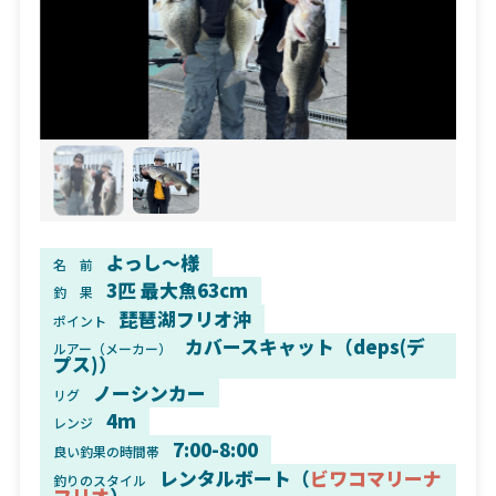
よっし〜様
名 前
3匹 最大魚63cm
釣 果
琵琶湖フリオ沖
ポイント
カバースキャット（deps(デ
ルアー（メーカー）
プス)）
ノーシンカー
リグ
4m
レンジ
7:00-8:00
良い釣果の時間帯
レンタルボート（
ビワコマリーナ
釣りのスタイル
フリオ
）