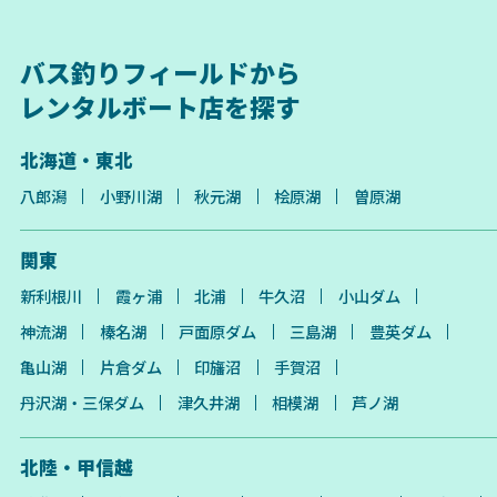
バス釣りフィールドから
レンタルボート店を探す
北海道・東北
八郎潟
小野川湖
秋元湖
桧原湖
曽原湖
関東
新利根川
霞ヶ浦
北浦
牛久沼
小山ダム
神流湖
榛名湖
戸面原ダム
三島湖
豊英ダム
亀山湖
片倉ダム
印旛沼
手賀沼
丹沢湖・三保ダム
津久井湖
相模湖
芦ノ湖
北陸・甲信越