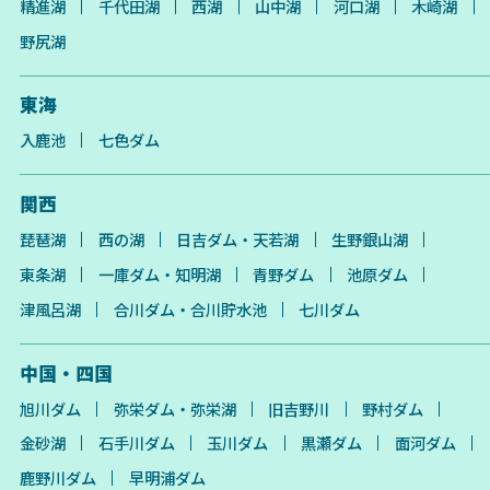
精進湖
千代田湖
西湖
山中湖
河口湖
木崎湖
野尻湖
東海
入鹿池
七色ダム
関西
琵琶湖
西の湖
日吉ダム・天若湖
生野銀山湖
東条湖
一庫ダム・知明湖
青野ダム
池原ダム
津風呂湖
合川ダム・合川貯水池
七川ダム
中国・四国
旭川ダム
弥栄ダム・弥栄湖
旧吉野川
野村ダム
金砂湖
石手川ダム
玉川ダム
黒瀬ダム
面河ダム
鹿野川ダム
早明浦ダム