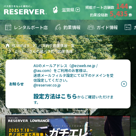
144
掲載ボート店舗数
滋賀県
5,435
釣果投稿数
レンタルボート店
釣果情報
ガイド情報
RESERVER
バス釣り釣果情報一覧
よっし〜さんの地バス釣り釣果情報
AUのメールアドレス（@ezweb.ne.jp /
@au.com）をご利用のお客様は、
迷惑メールフィルタ設定にて以下のドメインを受
信設定してください。
お知らせ
@reserver.co.jp
設定方法はこちら
からご確認いただけま
す。