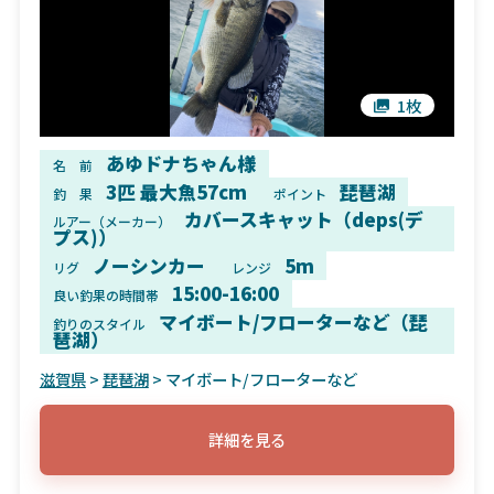
1枚
あゆドナちゃん様
名 前
3匹 最大魚57cm
琵琶湖
釣 果
ポイント
カバースキャット（deps(デ
ルアー（メーカー）
プス)）
ノーシンカー
5m
リグ
レンジ
15:00-16:00
良い釣果の時間帯
マイボート/フローターなど（琵
釣りのスタイル
琶湖）
滋賀県
>
琵琶湖
> マイボート/フローターなど
詳細を見る