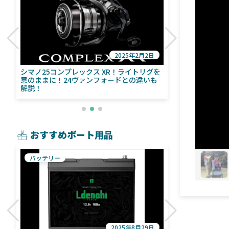
2025年2月2日
び
シマノ25コンプレックス XR！ライトリグを
シマノ24ヴァ
意のままに！24ヴァンフォードとの違いも
量！ストラデ
解説！
おすすめボート用品
バッテリー
魚探
2025年8月29日