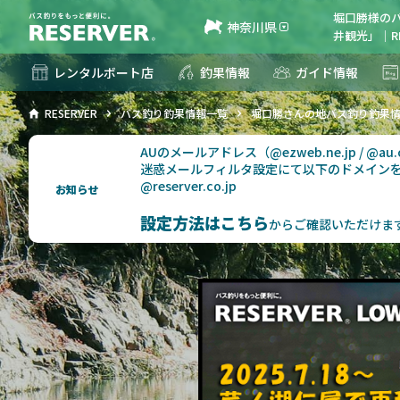
堀口勝様の
神奈川県
井観光」｜RE
レンタルボート店
釣果情報
ガイド情報
RESERVER
バス釣り釣果情報一覧
堀口勝さんの地バス釣り釣果
AUのメールアドレス（@ezweb.ne.jp / @
迷惑メールフィルタ設定にて以下のドメイン
@reserver.co.jp
お知らせ
設定方法はこちら
からご確認いただけま