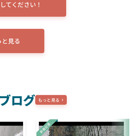
してください！
トリプルショ
ローランス イーグルアイ（EAGLE EYE）イ
エル
説！
ンプレ！ガーミンとの比較も併せてご説明い
ンバ
たします
っと見る
ブログ
もっと見る