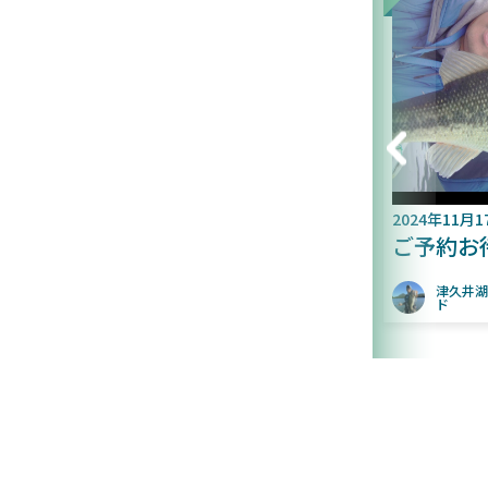
2024年11月17日
2024年11
ご予約お待ちしております
まだま
早めに
津久井湖 金井ガイ
なし
ド
津久
ド