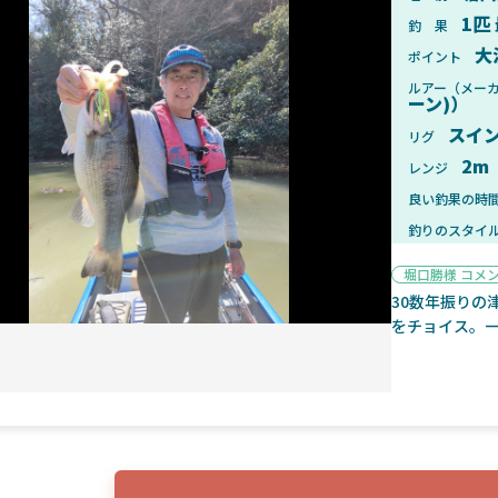
1匹
釣 果
大
ポイント
ルアー（メー
ーン)）
2025年1月28日
2025年
スイ
リグ
ンフォード！自重155gと超軽
2025年11月発売予定！DAIWA ふ
2m
レンジ
ィックとの違いも解説！
ふく魚はビッグベイト初心者におす
良い釣果の時
釣りのスタイ
堀口勝様 コメ
30数年振りの
をチョイス。一
魚探
2025年7月10日
2025