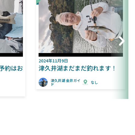
2024年11月6日
れます！
11/8（金）ガイド募集中！※
料金割引有り
し
津久井湖 金井ガイ
なし
ド