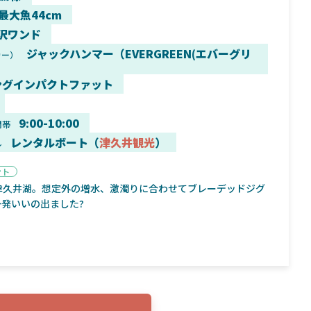
 最大魚44cm
沢ワンド
ジャックハンマー（EVERGREEN(エバーグリ
カー）
9月16日
2025年2月2日
ングインパクトファット
く魚／ちび
シマノ25コンプレックス XR！ライトリグを
シマノ
すめ！
意のままに！24ヴァンフォードとの違いも
量！
解説！
9:00-10:00
間帯
レンタルボート（
津久井観光
）
ル
ント
津久井湖。想定外の増水、激濁りに合わせてブレーデッドジグ
発いいの出ました?
魚探
バ
年3月7日
2026年4月16日