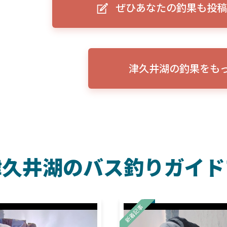
ぜひあなたの釣果も投稿
ーグルアイ（EAGLE EYE）」
ELowrance EAGLE 7/9インチ 
り身近に！HOOK REVEAL
ットHD！EAGLE EYEとの違いも解
説！
津久井湖の釣果をも
津久井湖のバス釣りガイド