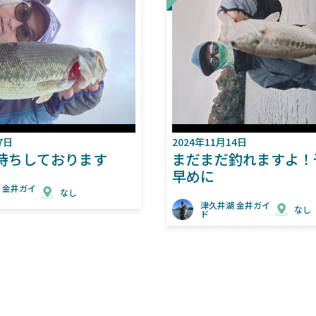
月14日
2024年11月9日
だ釣れますよ！予約はお
津久井湖まだまだ釣
津久井湖 金井ガイ
な
ド
井湖 金井ガイ
なし