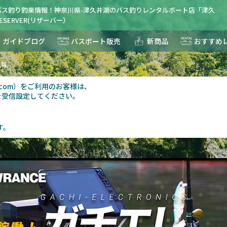
バス釣り釣果情報！神奈川県-津久井湖のバス釣りレンタルボート店「津久
SERVER(リザーバー）
ガイドブログ
バスボート販売
新商品
おすすめ
情報
au.com）をご利用のお客様は、
を受信設定してください。
す。