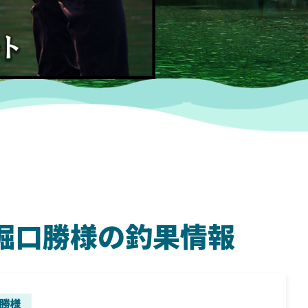
湖 堀口勝様の釣果情報
SHIMANO
SH
勝様