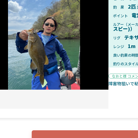
2匹
釣 果
竜
ポイント
ルアー（メー
スピー)）
2025年1月28日
2025年
テキ
リグ
ンフォード！自重155gと超軽
2025年11月発売予定！DAIWA ふ
1m
レンジ
ィックとの違いも解説！
ふく魚はビッグベイト初心者におす
良い釣果の時
釣りのスタイ
なおと様 コメ
障害物狙いで
魚探
2025年7月10日
2025