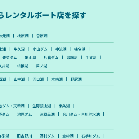
ら
レンタルボート店を探す
秋元湖
桧原湖
曽原湖
北浦
牛久沼
小山ダム
神流湖
榛名湖
豊英ダム
亀山湖
片倉ダム
印旛沼
手賀沼
久井湖
相模湖
芦ノ湖
西湖
山中湖
河口湖
木崎湖
野尻湖
吉ダム・天若湖
生野銀山湖
東条湖
野ダム
池原ダム
津風呂湖
合川ダム・合川貯水池
弥栄湖
旧吉野川
野村ダム
金砂湖
石手川ダム