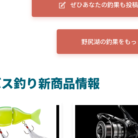
ぜひあなたの釣果も投稿
ーグルアイ（EAGLE EYE）」
ELowrance EAGLE 7/9インチ 
り身近に！HOOK REVEAL
ットHD！EAGLE EYEとの違いも解
説！
野尻湖の釣果をもっ
バス釣り新商品情報