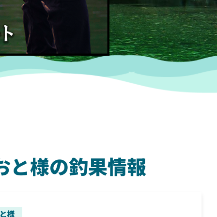
 なおと様の釣果情報
SHIMANO
SH
と様