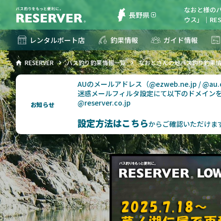
なおと様の
長野県
ウス」｜RES
レンタルボート店
釣果情報
ガイド情報
RESERVER
バス釣り釣果情報一覧
なおとさんの地バス釣り釣果
AUのメールアドレス（@ezweb.ne.jp / @
迷惑メールフィルタ設定にて以下のドメイン
@reserver.co.jp
お知らせ
設定方法はこちら
からご確認いただけま