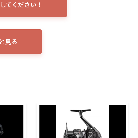
してください！
トリプルショ
ローランス イーグルアイ（EAGLE EYE）イ
エル
説！
ンプレ！ガーミンとの比較も併せてご説明い
ンバ
たします
と見る