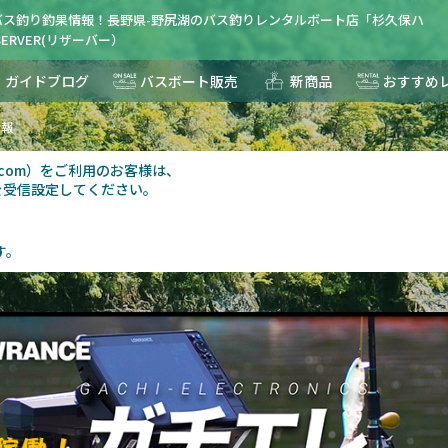
バス釣り釣果情報！長野県-野尻湖のバス釣りレンタルボート店「杉久保ハ
ERVER(リザーバー）
ガイドブログ
バスボート販売
新商品
おすすめ
情報
au.com）をご利用のお客様は、
を受信設定してください。
す。