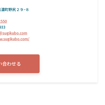
信濃町野尻２９−８
2550
933
o@sugikubo.com
w.sugikubo.com/
い合わせる