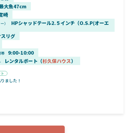
 最大魚47cm
宮崎
HPシャッドテール2.５インチ（O.S.P(オーエ
カー）
9月16日
2025年2月2日
サスリグ
く魚／ちび
シマノ25コンプレックス XR！ライトリグを
シマノ
すめ！
意のままに！24ヴァンフォードとの違いも
量！
解説！
9:00-10:00
間帯
レンタルボート（
杉久保ハウス
）
ル
ント
粘りました！
魚探
バ
年3月7日
2026年4月16日