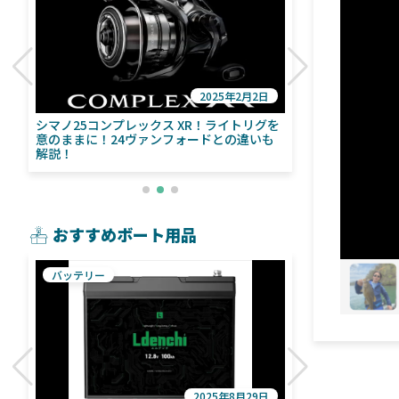
2025年2月2日
び
シマノ25コンプレックス XR！ライトリグを
シマノ24ヴァ
意のままに！24ヴァンフォードとの違いも
量！ストラデ
解説！
おすすめボート用品
バッテリー
魚探
2025年8月29日