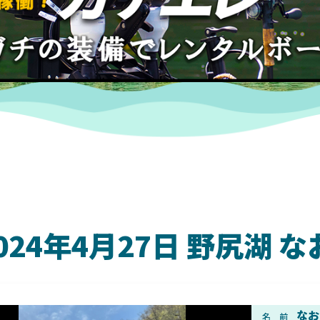
024年4月27日 野尻湖
DAIWA
なお
名 前