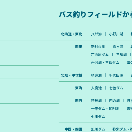
バス釣りフィールドか
北海道・東北
八郎潟
小野川湖
関東
新利根川
霞ヶ浦
戸面原ダム
三島湖
丹沢湖・三保ダム
津
北陸・甲信越
精進湖
千代田湖
東海
入鹿池
七色ダム
関西
琵琶湖
西の湖
日
一庫ダム・知明湖
青
七川ダム
中国・四国
旭川ダム
弥栄ダム・