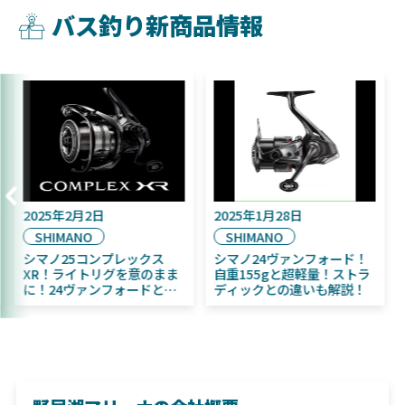
バス釣り新商品情報
2025年9月16日
2025年2月2日
202
DAIWA
SHIMANO
SH
2025年11月発売予定！
シマノ25コンプレックス
シマ
DAIWA ふく魚／ちびふく魚
XR！ライトリグを意のまま
自重
はビッグベイト初心者にお
に！24ヴァンフォードとの
ディ
すすめ！
違いも解説！