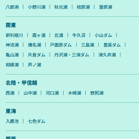
八郎潟
小野川湖
秋元湖
桧原湖
曽原湖
関東
新利根川
霞ヶ浦
北浦
牛久沼
小山ダム
神流湖
榛名湖
戸面原ダム
三島湖
豊英ダム
亀山湖
片倉ダム
丹沢湖・三保ダム
津久井湖
相模湖
芦ノ湖
北陸・甲信越
西湖
山中湖
河口湖
木崎湖
野尻湖
東海
入鹿池
七色ダム
関西