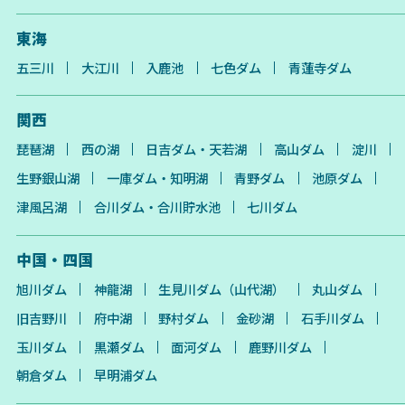
東海
五三川
大江川
入鹿池
七色ダム
青蓮寺ダム
関西
琵琶湖
西の湖
日吉ダム・天若湖
高山ダム
淀川
生野銀山湖
一庫ダム・知明湖
青野ダム
池原ダム
津風呂湖
合川ダム・合川貯水池
七川ダム
中国・四国
旭川ダム
神龍湖
生見川ダム（山代湖）
丸山ダム
旧吉野川
府中湖
野村ダム
金砂湖
石手川ダム
玉川ダム
黒瀬ダム
面河ダム
鹿野川ダム
朝倉ダム
早明浦ダム