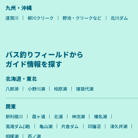
九州・沖縄
遠賀川
柳川クリーク
野池・クリークなど
北川ダム
バス釣りフィールドから
ガイド情報を探す
北海道・東北
八郎潟
小野川湖
桧原湖
猪苗代湖
関東
新利根川
霞ヶ浦
北浦
神流湖
榛名湖
高滝ダム(湖)
亀山湖
片倉ダム
印旛沼
津久井湖
相模湖
芦ノ湖