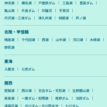
神流湖
榛名湖
戸面原ダム
三島湖
豊英ダム
亀山湖
片倉ダム
印旛沼
手賀沼
丹沢湖・三保ダム
津久井湖
相模湖
芦ノ湖
北陸・甲信越
精進湖
千代田湖
西湖
山中湖
河口湖
木崎湖
野尻湖
東海
入鹿池
七色ダム
関西
琵琶湖
西の湖
日吉ダム・天若湖
生野銀山湖
東条湖
一庫ダム・知明湖
青野ダム
池原ダム
津風呂湖
合川ダム・合川貯水池
七川ダム