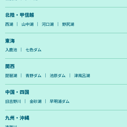
北陸・甲信越
西湖
山中湖
河口湖
野尻湖
東海
入鹿池
七色ダム
関西
琵琶湖
青野ダム
池原ダム
津風呂湖
中国・四国
旧吉野川
金砂湖
早明浦ダム
九州・沖縄
遠賀川