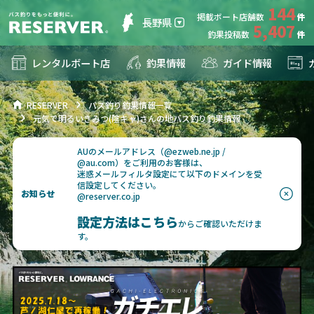
144
掲載ボート店舗数
長野県
5,407
釣果投稿数
レンタルボート店
釣果情報
ガイド情報
RESERVER
バス釣り釣果情報一覧
元気で明るいきみつ(陰キャ)さんの地バス釣り釣果情報
AUのメールアドレス（@ezweb.ne.jp /
@au.com）をご利用のお客様は、
迷惑メールフィルタ設定にて以下のドメインを受
信設定してください。
お知らせ
@reserver.co.jp
設定方法はこちら
からご確認いただけま
す。