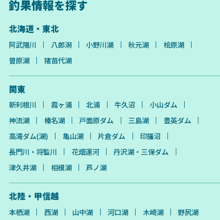
釣果情報を探す
北海道・東北
阿武隈川
八郎潟
小野川湖
秋元湖
桧原湖
曽原湖
猪苗代湖
関東
新利根川
霞ヶ浦
北浦
牛久沼
小山ダム
神流湖
榛名湖
戸面原ダム
三島湖
豊英ダム
高滝ダム(湖)
亀山湖
片倉ダム
印旛沼
長門川・将監川
花畑運河
丹沢湖・三保ダム
津久井湖
相模湖
芦ノ湖
北陸・甲信越
本栖湖
西湖
山中湖
河口湖
木崎湖
野尻湖