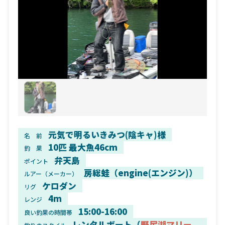
元気で明るいきみつ(陰キャ)様
名 前
10匹 最大魚46cm
釣 果
弁天島
ポイント
房総蛙（engine(エンジン)）
ルアー（メーカー）
ケロダン
リグ
4m
レンジ
15:00-16:00
良い釣果の時間帯
レンタルボート（
野尻湖マリー