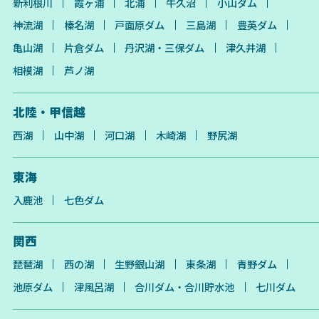
新利根川
霞ヶ浦
北浦
牛久沼
小山ダム
神流湖
榛名湖
戸面原ダム
三島湖
豊英ダム
亀山湖
片倉ダム
丹沢湖・三保ダム
津久井湖
相模湖
芦ノ湖
北陸・甲信越
西湖
山中湖
河口湖
木崎湖
野尻湖
東海
入鹿池
七色ダム
関西
琵琶湖
西の湖
生野銀山湖
東条湖
青野ダム
池原ダム
津風呂湖
合川ダム・合川貯水池
七川ダム