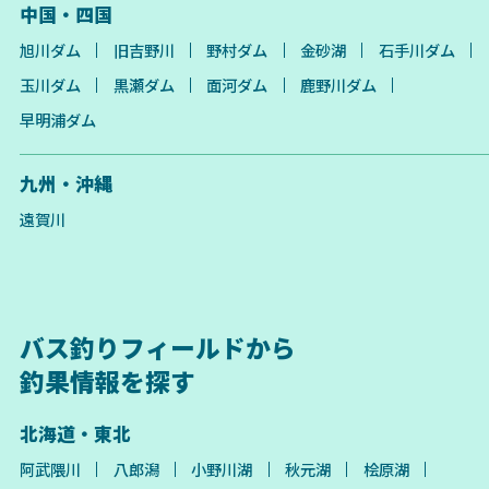
中国・四国
旭川ダム
旧吉野川
野村ダム
金砂湖
石手川ダム
玉川ダム
黒瀬ダム
面河ダム
鹿野川ダム
早明浦ダム
九州・沖縄
遠賀川
バス釣りフィールドから
釣果情報を探す
北海道・東北
阿武隈川
八郎潟
小野川湖
秋元湖
桧原湖