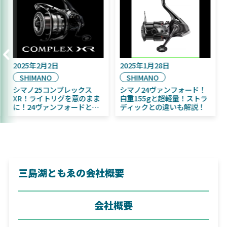
年9月16日
2025年2月2日
2025年1月
A
SHIMANO
SHIMAN
年11月発売予定！
シマノ25コンプレックス
シマノ24
A ふく魚／ちびふく魚
XR！ライトリグを意のまま
自重155
グベイト初心者にお
に！24ヴァンフォードとの
ディックと
！
違いも解説！
三島湖ともゑの会社概要
会社概要