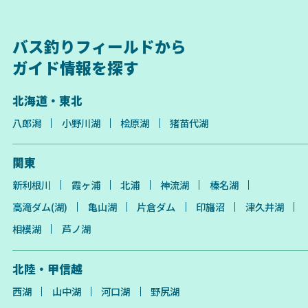
バス釣りフィールドから
ガイド情報を探す
北海道・東北
八郎潟
小野川湖
桧原湖
猪苗代湖
関東
新利根川
霞ヶ浦
北浦
神流湖
榛名湖
高滝ダム(湖)
亀山湖
片倉ダム
印旛沼
津久井湖
相模湖
芦ノ湖
北陸・甲信越
西湖
山中湖
河口湖
野尻湖