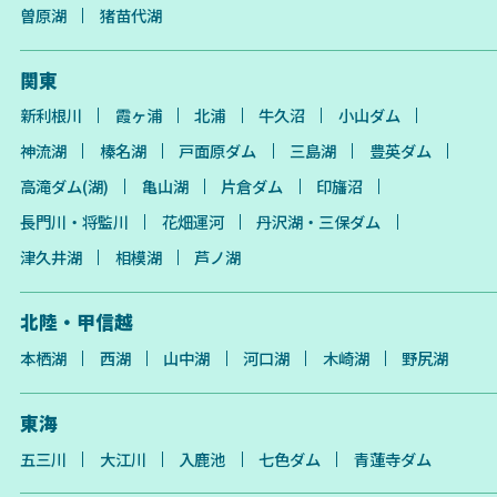
曽原湖
猪苗代湖
関東
新利根川
霞ヶ浦
北浦
牛久沼
小山ダム
神流湖
榛名湖
戸面原ダム
三島湖
豊英ダム
高滝ダム(湖)
亀山湖
片倉ダム
印旛沼
長門川・将監川
花畑運河
丹沢湖・三保ダム
津久井湖
相模湖
芦ノ湖
北陸・甲信越
本栖湖
西湖
山中湖
河口湖
木崎湖
野尻湖
東海
五三川
大江川
入鹿池
七色ダム
青蓮寺ダム