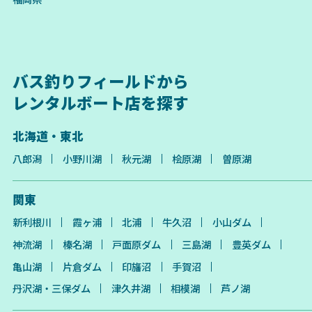
バス釣りフィールドから
レンタルボート店を探す
北海道・東北
八郎潟
小野川湖
秋元湖
桧原湖
曽原湖
関東
新利根川
霞ヶ浦
北浦
牛久沼
小山ダム
神流湖
榛名湖
戸面原ダム
三島湖
豊英ダム
亀山湖
片倉ダム
印旛沼
手賀沼
丹沢湖・三保ダム
津久井湖
相模湖
芦ノ湖