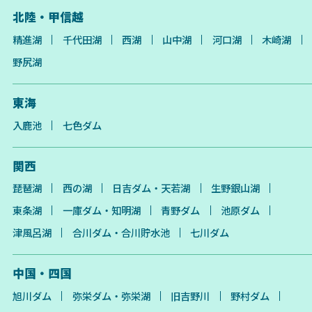
北陸・甲信越
精進湖
千代田湖
西湖
山中湖
河口湖
木崎湖
野尻湖
東海
入鹿池
七色ダム
関西
琵琶湖
西の湖
日吉ダム・天若湖
生野銀山湖
東条湖
一庫ダム・知明湖
青野ダム
池原ダム
津風呂湖
合川ダム・合川貯水池
七川ダム
中国・四国
旭川ダム
弥栄ダム・弥栄湖
旧吉野川
野村ダム