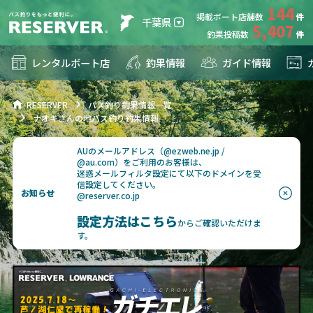
144
掲載ボート店舗数
千葉県
5,407
釣果投稿数
レンタルボート店
釣果情報
ガイド情報
RESERVER
バス釣り釣果情報一覧
ナオキさんの地バス釣り釣果情報
AUのメールアドレス（@ezweb.ne.jp /
@au.com）をご利用のお客様は、
迷惑メールフィルタ設定にて以下のドメインを受
信設定してください。
お知らせ
@reserver.co.jp
設定方法はこちら
からご確認いただけま
す。