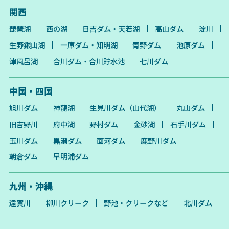
関西
琵琶湖
西の湖
日吉ダム・天若湖
高山ダム
淀川
生野銀山湖
一庫ダム・知明湖
青野ダム
池原ダム
津風呂湖
合川ダム・合川貯水池
七川ダム
中国・四国
旭川ダム
神龍湖
生見川ダム（山代湖）
丸山ダム
旧吉野川
府中湖
野村ダム
金砂湖
石手川ダム
玉川ダム
黒瀬ダム
面河ダム
鹿野川ダム
朝倉ダム
早明浦ダム
九州・沖縄
遠賀川
柳川クリーク
野池・クリークなど
北川ダム