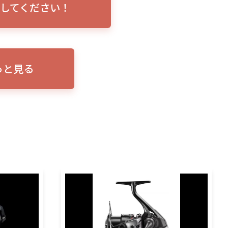
してください！
トリプルショ
ローランス イーグルアイ（EAGLE EYE）イ
エル
説！
ンプレ！ガーミンとの比較も併せてご説明い
ンバ
たします
っと見る