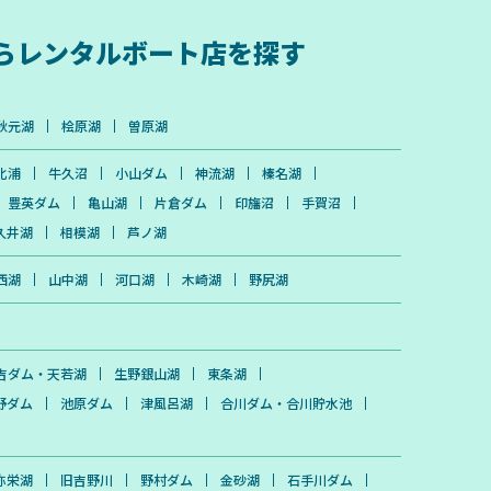
ら
レンタルボート店を探す
秋元湖
桧原湖
曽原湖
北浦
牛久沼
小山ダム
神流湖
榛名湖
豊英ダム
亀山湖
片倉ダム
印旛沼
手賀沼
久井湖
相模湖
芦ノ湖
西湖
山中湖
河口湖
木崎湖
野尻湖
吉ダム・天若湖
生野銀山湖
東条湖
野ダム
池原ダム
津風呂湖
合川ダム・合川貯水池
弥栄湖
旧吉野川
野村ダム
金砂湖
石手川ダム