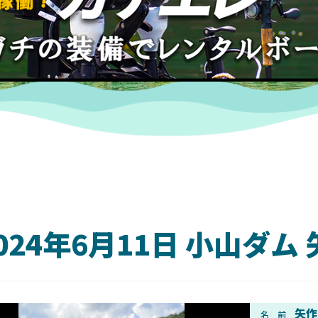
024年6月11日 小山ダ
DAIWA
矢作
名 前