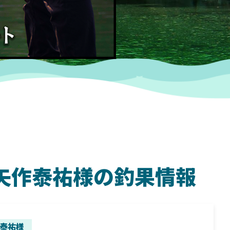
ム 矢作泰祐様の釣果情報
SHIMANO
SH
泰祐様