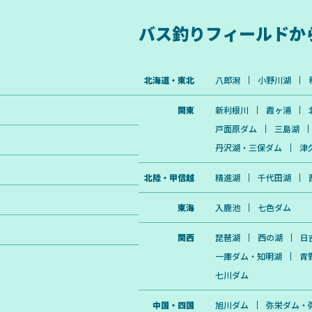
バス釣りフィールドか
北海道・東北
八郎潟
小野川湖
関東
新利根川
霞ヶ浦
戸面原ダム
三島湖
丹沢湖・三保ダム
津
北陸・甲信越
精進湖
千代田湖
東海
入鹿池
七色ダム
関西
琵琶湖
西の湖
日
一庫ダム・知明湖
青
七川ダム
中国・四国
旭川ダム
弥栄ダム・