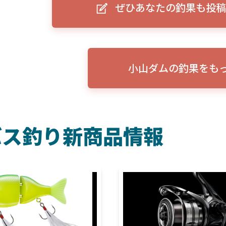
ぜひあなたの釣果も投稿
ーグルアイ（EAGLE EYE）」
ELowrance EAGLE 7/9インチ 
り身近に！HOOK REVEAL
ットHD！EAGLE EYEとの違いも解
説！
小山ダムの釣果をも
バス釣り新商品情報