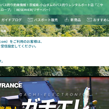
のバス釣り釣果情報！茨城県-小山ダムのバス釣りレンタルボート店「こや
ロープ」｜RESERVER(リザーバー）
ガイドブログ
バスボート販売
新商品
おすすめ
果情報
au.com）をご利用のお客様は、
を受信設定してください。
す。