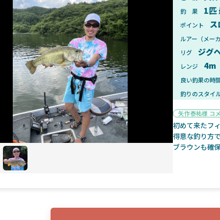
1匹
釣 果
ス
ポイント
ルアー（メー
ジグ
リグ
2025年1月28日
2025年
4m
レンジ
ンフォード！自重155gと超軽
2025年11月発売予定！DAIWA ふ
ィックとの違いも解説！
ふく魚はビッグベイト初心者におす
良い釣果の時
釣りのスタイ
矢作泰祐様 コ
初めて来たフ
得意な釣り方
ブラウンも確
魚探
2025年7月10日
2025