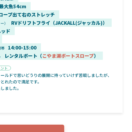
 最大魚54cm
ロープ出て右のストレッチ
RVドリフトフライ（JACKALL(ジャッカル)）
カー）
ヘッド
9月16日
2025年2月2日
く魚／ちび
シマノ25コンプレックス XR！ライトリグを
シマノ
すめ！
意のままに！24ヴァンフォードとの違いも
量！
14:00-15:00
間帯
解説！
レンタルボート（
こやま湖ボートスロープ
）
ル
メント
ィールドで思いどうりの展開に持っていけず苦戦しましたが、
でとれたので満足です。
保しました。
魚探
バ
年3月7日
2026年4月16日