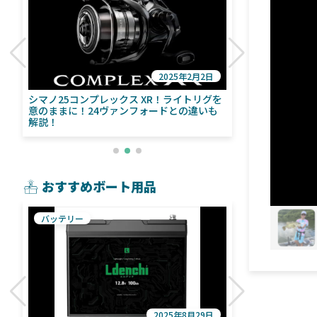
2025年2月2日
び
シマノ25コンプレックス XR！ライトリグを
シマノ24ヴァ
意のままに！24ヴァンフォードとの違いも
量！ストラデ
解説！
おすすめボート用品
バッテリー
魚探
2025年8月29日