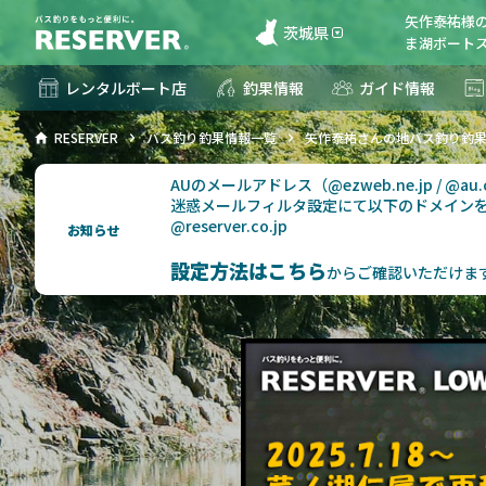
矢作泰祐様
茨城県
ま湖ボートス
レンタルボート店
釣果情報
ガイド情報
RESERVER
バス釣り釣果情報一覧
矢作泰祐さんの地バス釣り釣
AUのメールアドレス（@ezweb.ne.jp / @
迷惑メールフィルタ設定にて以下のドメイン
@reserver.co.jp
お知らせ
設定方法はこちら
からご確認いただけま