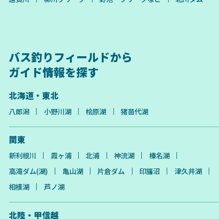
バス釣りフィールドから
ガイド情報を探す
北海道・東北
八郎潟
小野川湖
桧原湖
猪苗代湖
関東
新利根川
霞ヶ浦
北浦
神流湖
榛名湖
高滝ダム(湖)
亀山湖
片倉ダム
印旛沼
津久井湖
相模湖
芦ノ湖
北陸・甲信越