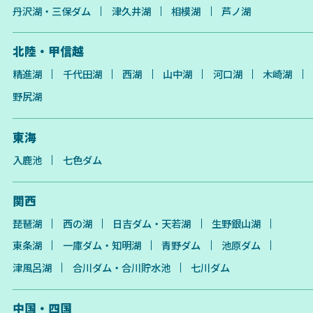
丹沢湖・三保ダム
津久井湖
相模湖
芦ノ湖
北陸・甲信越
精進湖
千代田湖
西湖
山中湖
河口湖
木崎湖
野尻湖
東海
入鹿池
七色ダム
関西
琵琶湖
西の湖
日吉ダム・天若湖
生野銀山湖
東条湖
一庫ダム・知明湖
青野ダム
池原ダム
津風呂湖
合川ダム・合川貯水池
七川ダム
中国・四国