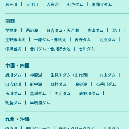
五三川
大江川
入鹿池
七色ダム
青蓮寺ダム
関西
琵琶湖
西の湖
日吉ダム・天若湖
高山ダム
淀川
生野銀山湖
一庫ダム・知明湖
青野ダム
池原ダム
津風呂湖
合川ダム・合川貯水池
七川ダム
中国・四国
旭川ダム
神龍湖
生見川ダム（山代湖）
丸山ダム
旧吉野川
府中湖
野村ダム
金砂湖
石手川ダム
玉川ダム
黒瀬ダム
面河ダム
鹿野川ダム
朝倉ダム
早明浦ダム
九州・沖縄
遠賀川
柳川クリーク
野池・クリークなど
北川ダム