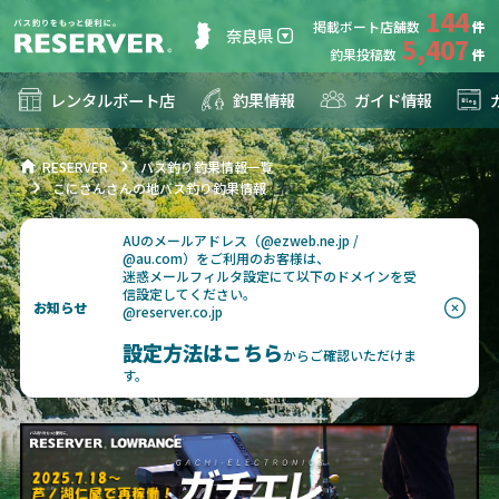
144
掲載ボート店舗数
奈良県
5,407
釣果投稿数
レンタルボート店
釣果情報
ガイド情報
RESERVER
バス釣り釣果情報一覧
こにさんさんの地バス釣り釣果情報
AUのメールアドレス（@ezweb.ne.jp /
@au.com）をご利用のお客様は、
迷惑メールフィルタ設定にて以下のドメインを受
信設定してください。
お知らせ
@reserver.co.jp
設定方法はこちら
からご確認いただけま
す。