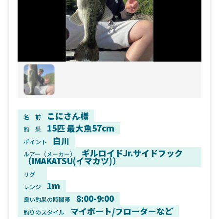
こにさん様
名 前
15匹 最大魚57cm
釣 果
白川
ポイント
ギルロイドJr.サイドフック
ルアー（メーカー）
（IMAKATSU(イマカツ)）
リグ
1m
レンジ
8:00-9:00
良い釣果の時間帯
マイボート/フローターなど
釣りのスタイル