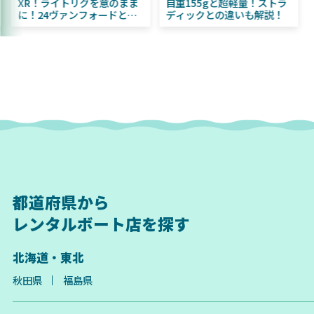
AIWA ふく魚／ちびふく魚
XR！ライトリグを意のまま
自重1
ビッグベイト初心者にお
に！24ヴァンフォードとの
ディッ
すめ！
違いも解説！
都道府県から
レンタルボート店を探す
北海道・東北
秋田県
福島県