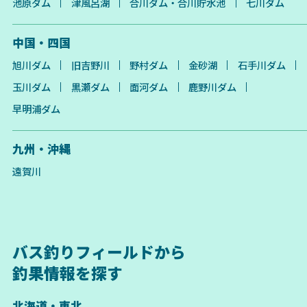
池原ダム
津風呂湖
合川ダム・合川貯水池
七川ダム
中国・四国
旭川ダム
旧吉野川
野村ダム
金砂湖
石手川ダム
玉川ダム
黒瀬ダム
面河ダム
鹿野川ダム
早明浦ダム
九州・沖縄
遠賀川
バス釣りフィールドから
釣果情報を探す
北海道・東北