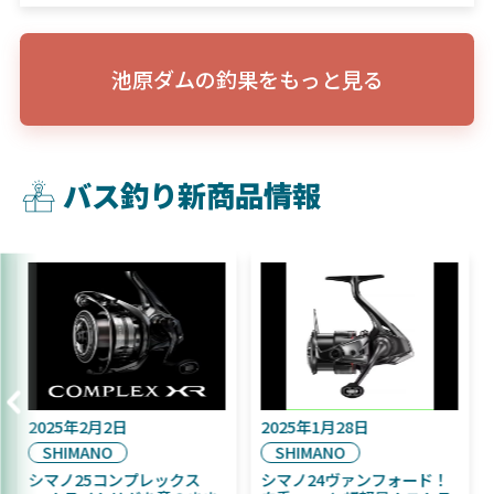
池原ダムの釣果をもっと見る
バス釣り新商品情報
025年9月16日
2025年2月2日
2025
DAIWA
SHIMANO
SHI
025年11月発売予定！
シマノ25コンプレックス
シマノ