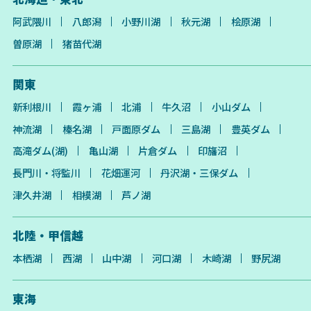
阿武隈川
八郎潟
小野川湖
秋元湖
桧原湖
曽原湖
猪苗代湖
関東
新利根川
霞ヶ浦
北浦
牛久沼
小山ダム
神流湖
榛名湖
戸面原ダム
三島湖
豊英ダム
高滝ダム(湖)
亀山湖
片倉ダム
印旛沼
長門川・将監川
花畑運河
丹沢湖・三保ダム
津久井湖
相模湖
芦ノ湖
北陸・甲信越
本栖湖
西湖
山中湖
河口湖
木崎湖
野尻湖
東海