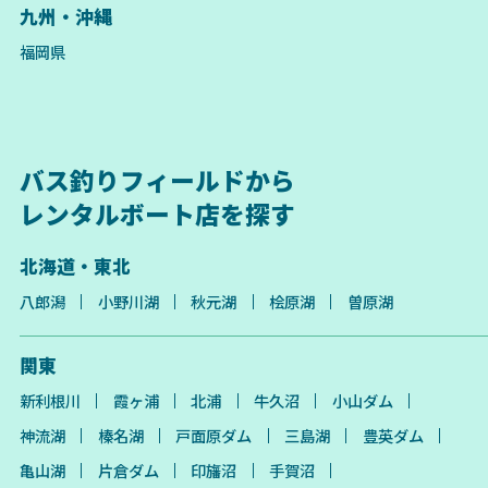
九州・沖縄
福岡県
バス釣りフィールドから
レンタルボート店を探す
北海道・東北
八郎潟
小野川湖
秋元湖
桧原湖
曽原湖
関東
新利根川
霞ヶ浦
北浦
牛久沼
小山ダム
神流湖
榛名湖
戸面原ダム
三島湖
豊英ダム
亀山湖
片倉ダム
印旛沼
手賀沼