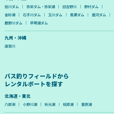
旭川ダム
弥栄ダム・弥栄湖
旧吉野川
野村ダム
金砂湖
石手川ダム
玉川ダム
黒瀬ダム
面河ダム
鹿野川ダム
早明浦ダム
九州・沖縄
遠賀川
バス釣りフィールドから
レンタルボートを探す
北海道・東北
八郎潟
小野川湖
秋元湖
桧原湖
曽原湖