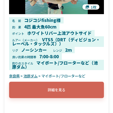
1枚
コジコジfishing様
名 前
4匹 最大魚60cm
釣 果
ホワイトリバー上流アウトサイド
ポイント
VTS5（DRT（ディビジョン・
ルアー（メーカー）
レーベル・タックルズ））
ノーシンカー
2m
リグ
レンジ
7:00-8:00
良い釣果の時間帯
マイボート/フローターなど（池
釣りのスタイル
原ダム）
奈良県
>
池原ダム
> マイボート/フローターなど
詳細を見る