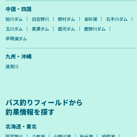
中国・四国
旭川ダム
旧吉野川
野村ダム
金砂湖
石手川ダム
玉川ダム
黒瀬ダム
面河ダム
鹿野川ダム
早明浦ダム
九州・沖縄
遠賀川
バス釣りフィールドから
釣果情報を探す
北海道・東北
阿武隈川
八郎潟
小野川湖
秋元湖
桧原湖