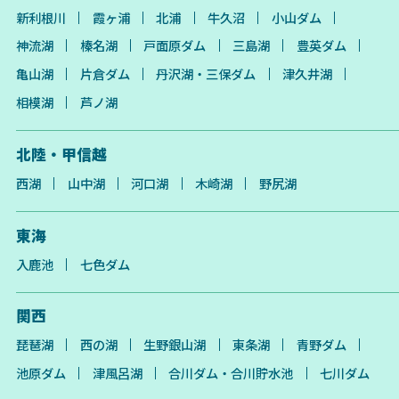
新利根川
霞ヶ浦
北浦
牛久沼
小山ダム
神流湖
榛名湖
戸面原ダム
三島湖
豊英ダム
亀山湖
片倉ダム
丹沢湖・三保ダム
津久井湖
相模湖
芦ノ湖
北陸・甲信越
西湖
山中湖
河口湖
木崎湖
野尻湖
東海
入鹿池
七色ダム
関西
琵琶湖
西の湖
生野銀山湖
東条湖
青野ダム
池原ダム
津風呂湖
合川ダム・合川貯水池
七川ダム