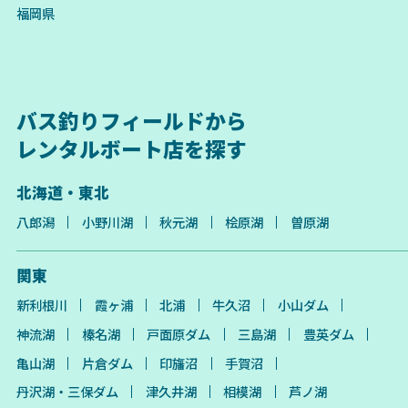
福岡県
バス釣りフィールドから
レンタルボート店を探す
北海道・東北
八郎潟
小野川湖
秋元湖
桧原湖
曽原湖
関東
新利根川
霞ヶ浦
北浦
牛久沼
小山ダム
神流湖
榛名湖
戸面原ダム
三島湖
豊英ダム
亀山湖
片倉ダム
印旛沼
手賀沼
丹沢湖・三保ダム
津久井湖
相模湖
芦ノ湖