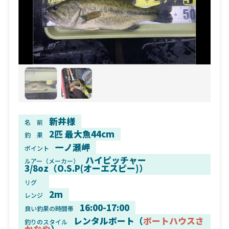
新井様
名 前
2匹 最大魚44cm
釣 果
一ノ瀬岬
ポイント
ハイピッチャー
ルアー（メーカー）
3/8oz（O.S.P(オーエスピー)）
リグ
2m
レンジ
16:00-17:00
良い釣果の時間帯
レンタルボート（
ボートハウスさ
釣りのスタイル
かなや
）