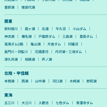
曽原湖
猪苗代湖
関東
新利根川
霞ヶ浦
北浦
牛久沼
小山ダム
神流湖
榛名湖
戸面原ダム
三島湖
豊英ダム
高滝ダム(湖)
亀山湖
片倉ダム
印旛沼
長門川・将監川
花畑運河
丹沢湖・三保ダム
津久井湖
相模湖
芦ノ湖
北陸・甲信越
本栖湖
西湖
山中湖
河口湖
木崎湖
野尻湖
東海
五三川
大江川
入鹿池
七色ダム
青蓮寺ダム