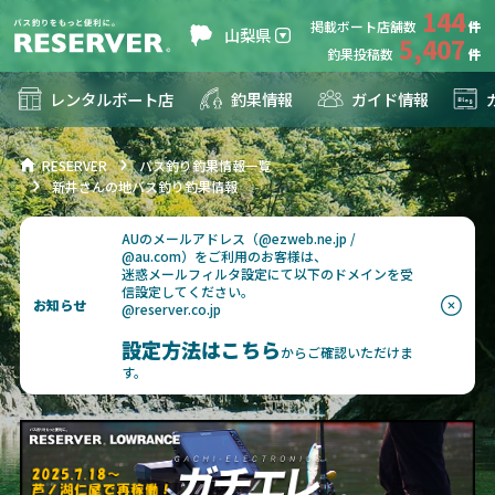
144
掲載ボート店舗数
山梨県
5,407
釣果投稿数
レンタルボート店
釣果情報
ガイド情報
RESERVER
バス釣り釣果情報一覧
新井さんの地バス釣り釣果情報
AUのメールアドレス（@ezweb.ne.jp /
@au.com）をご利用のお客様は、
迷惑メールフィルタ設定にて以下のドメインを受
信設定してください。
お知らせ
@reserver.co.jp
設定方法はこちら
からご確認いただけま
す。