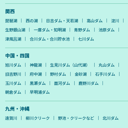
関西
琵琶湖
西の湖
日吉ダム・天若湖
高山ダム
淀川
生野銀山湖
一庫ダム・知明湖
青野ダム
池原ダム
津風呂湖
合川ダム・合川貯水池
七川ダム
中国・四国
旭川ダム
神龍湖
生見川ダム（山代湖）
丸山ダム
旧吉野川
府中湖
野村ダム
金砂湖
石手川ダム
玉川ダム
黒瀬ダム
面河ダム
鹿野川ダム
朝倉ダム
早明浦ダム
九州・沖縄
遠賀川
柳川クリーク
野池・クリークなど
北川ダム