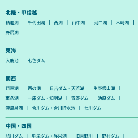
北陸・甲信越
精進湖
千代田湖
西湖
山中湖
河口湖
木崎湖
野尻湖
東海
入鹿池
七色ダム
関西
琵琶湖
西の湖
日吉ダム・天若湖
生野銀山湖
東条湖
一庫ダム・知明湖
青野ダム
池原ダム
津風呂湖
合川ダム・合川貯水池
七川ダム
中国・四国
旭川ダム
弥栄ダム・弥栄湖
旧吉野川
野村ダム