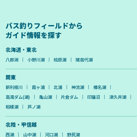
バス釣りフィールドから
ガイド情報を探す
北海道・東北
八郎潟
小野川湖
桧原湖
猪苗代湖
関東
新利根川
霞ヶ浦
北浦
神流湖
榛名湖
高滝ダム(湖)
亀山湖
片倉ダム
印旛沼
津久井湖
相模湖
芦ノ湖
北陸・甲信越
西湖
山中湖
河口湖
野尻湖