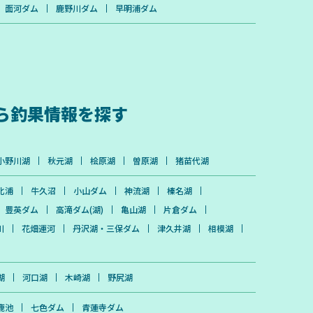
面河ダム
鹿野川ダム
早明浦ダム
ら
釣果情報を探す
小野川湖
秋元湖
桧原湖
曽原湖
猪苗代湖
北浦
牛久沼
小山ダム
神流湖
榛名湖
豊英ダム
高滝ダム(湖)
亀山湖
片倉ダム
川
花畑運河
丹沢湖・三保ダム
津久井湖
相模湖
湖
河口湖
木崎湖
野尻湖
鹿池
七色ダム
青蓮寺ダム