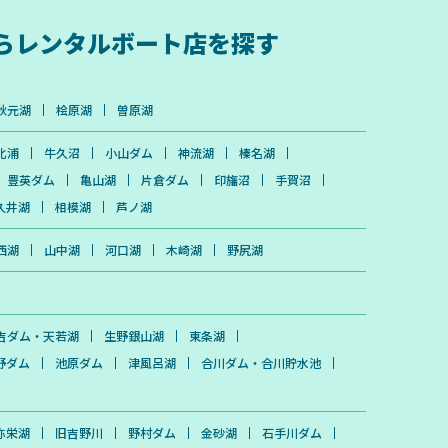
ら
レンタルボート店を探す
秋元湖
桧原湖
曽原湖
北浦
牛久沼
小山ダム
神流湖
榛名湖
豊英ダム
亀山湖
片倉ダム
印旛沼
手賀沼
久井湖
相模湖
芦ノ湖
西湖
山中湖
河口湖
木崎湖
野尻湖
吉ダム・天若湖
生野銀山湖
東条湖
野ダム
池原ダム
津風呂湖
合川ダム・合川貯水池
弥栄湖
旧吉野川
野村ダム
金砂湖
石手川ダム