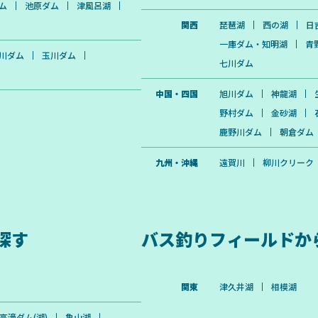
ム
池原ダム
津風呂湖
関西
琵琶湖
西の湖
日
一庫ダム・知明湖
青
川ダム
玉川ダム
七川ダム
中国・四国
旭川ダム
神龍湖
野村ダム
金砂湖
鹿野川ダム
朝倉ダム
九州・沖縄
遠賀川
柳川クリーク
探す
バス釣りフィールドか
関東
津久井湖
相模湖
高滝ダム(湖)
亀山湖