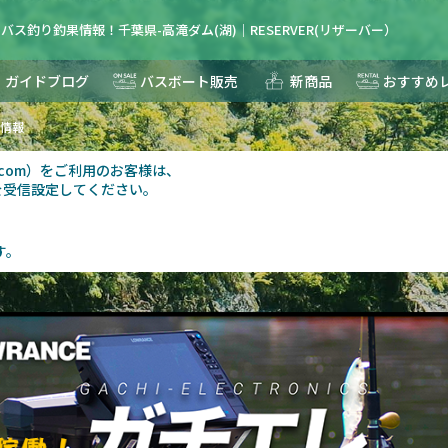
様のバス釣り釣果情報！千葉県-高滝ダム(湖)｜RESERVER(リザーバー）
ガイドブログ
バスボート販売
新商品
おすすめ
果情報
au.com）をご利用のお客様は、
を受信設定してください。
す。