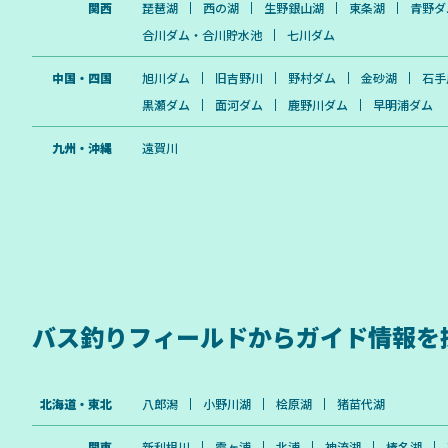
関西
琵琶湖
西の湖
生野銀山湖
東条湖
青野ダ
合川ダム・合川貯水池
七川ダム
中国・四国
旭川ダム
旧吉野川
野村ダム
金砂湖
石手
黒瀬ダム
面河ダム
鹿野川ダム
早明浦ダム
九州・沖縄
遠賀川
バス釣りフィールドから
ガイド情報を
北海道・東北
八郎潟
小野川湖
桧原湖
猪苗代湖
関東
新利根川
霞ヶ浦
北浦
神流湖
榛名湖