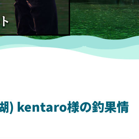
湖) kentaro様の釣果情
SHIMANO
SH