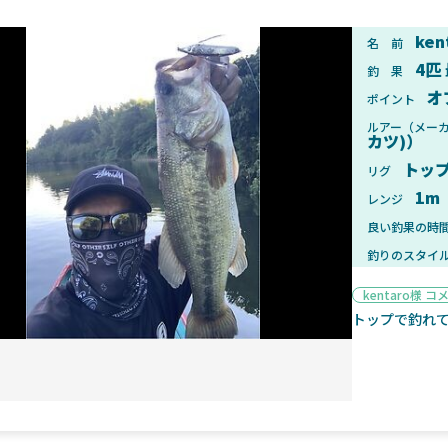
ken
名 前
4匹
釣 果
オ
ポイント
2025年1月28日
2025年
ルアー（メー
カツ)）
ンフォード！自重155gと超軽
2025年11月発売予定！DAIWA ふ
ィックとの違いも解説！
ふく魚はビッグベイト初心者におす
トッ
リグ
1m
レンジ
良い釣果の時
釣りのスタイ
kentaro様 コ
魚探
トップで釣れ
2025年7月10日
2025