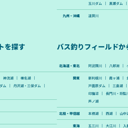
玉川ダム
黒瀬ダム
九州・沖縄
遠賀川
トを探す
バス釣りフィールドか
北海道・東北
阿武隈川
八郎潟
神流湖
榛名湖
関東
新利根川
霞ヶ浦
ダム
丹沢湖・三保ダム
戸面原ダム
三島湖
印旛沼
長門川・将監
芦ノ湖
北陸・甲信越
本栖湖
西湖
山中
東海
五三川
大江川
入