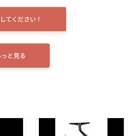
トリプルショ
ローランス イーグルアイ（EAGLE EYE）イ
エル
説！
ンプレ！ガーミンとの比較も併せてご説明い
ンバ
してください！
たします
もっと見る