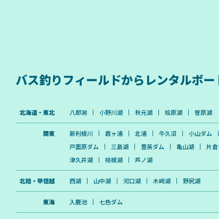
バス釣りフィールドから
レンタルボー
北海道・東北
八郎潟
小野川湖
秋元湖
桧原湖
曽原湖
関東
新利根川
霞ヶ浦
北浦
牛久沼
小山ダム
戸面原ダム
三島湖
豊英ダム
亀山湖
片倉
津久井湖
相模湖
芦ノ湖
北陸・甲信越
西湖
山中湖
河口湖
木崎湖
野尻湖
東海
入鹿池
七色ダム