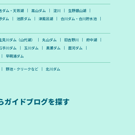
吉ダム・天若湖
高山ダム
淀川
生野銀山湖
野ダム
池原ダム
津風呂湖
合川ダム・合川貯水池
生見川ダム（山代湖）
丸山ダム
旧吉野川
府中湖
石手川ダム
玉川ダム
黒瀬ダム
面河ダム
早明浦ダム
野池・クリークなど
北川ダム
ら
ガイドブログを探す