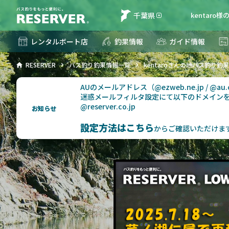
千葉県
kentaro
レンタルボート店
釣果情報
ガイド情報
RESERVER
バス釣り釣果情報一覧
kentaroさんの地バス釣り釣
AUのメールアドレス（@ezweb.ne.jp / @
迷惑メールフィルタ設定にて以下のドメイン
@reserver.co.jp
お知らせ
設定方法はこちら
からご確認いただけま