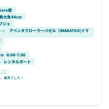
taro様
 最大魚44cm
ブジェ
9月16日
2025年2月2日
アベンタクローラーバゼル（IMAKATSU(イマ
カー）
く魚／ちび
シマノ25コンプレックス XR！ライトリグを
シマノ
すめ！
意のままに！24ヴァンフォードとの違いも
量！
プ
解説！
6:00-7:00
間帯
レンタルボート
ル
メント
魚探
バ
て、最高でした！
年3月7日
2026年4月16日