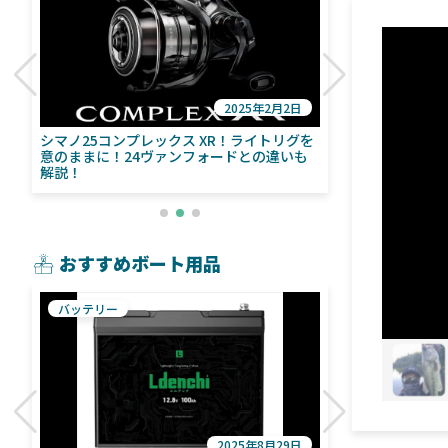
2025年2月2日
び
シマノ25コンプレックス XR！ライトリグを
シマノ24ヴァ
意のままに！24ヴァンフォードとの違いも
量！ストラデ
解説！
おすすめボート用品
バッテリー
魚探
2025年8月29日