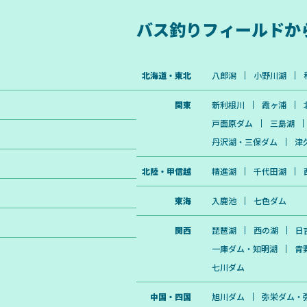
バス釣りフィールドか
北海道・東北
八郎潟
小野川湖
関東
新利根川
霞ヶ浦
戸面原ダム
三島湖
丹沢湖・三保ダム
津
北陸・甲信越
精進湖
千代田湖
東海
入鹿池
七色ダム
関西
琵琶湖
西の湖
日
一庫ダム・知明湖
青
七川ダム
中国・四国
旭川ダム
弥栄ダム・