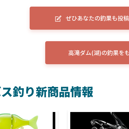
ーグルアイ（EAGLE EYE）」
ELowrance EAGLE 7/9インチ 
り身近に！HOOK REVEAL
ットHD！EAGLE EYEとの違いも解
ぜひあなたの釣果も投稿
説！
高滝ダム(湖)の釣果を
バス釣り新商品情報