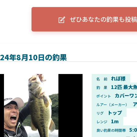
ーグルアイ（EAGLE EYE）」
ELowrance EAGLE 7/9インチ 
り身近に！HOOK REVEAL
ットHD！EAGLE EYEとの違いも解
ぜひあなたの釣果も投稿
説！
024年8月10日の釣果
れぼ様
名 前
12匹 最大魚
釣 果
カバーワ
ポイント
ア
ルアー（メーカー）
トップ
リグ
1m
レンジ
5:
良い釣果の時間帯