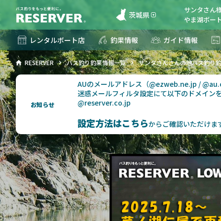
サンタさん
茨城県
やま湖ボート
レンタルボート店
釣果情報
ガイド情報
RESERVER
バス釣り釣果情報一覧
サンタさんさんの地バス釣り
AUのメールアドレス（@ezweb.ne.jp / @
迷惑メールフィルタ設定にて以下のドメイン
@reserver.co.jp
お知らせ
設定方法はこちら
からご確認いただけま