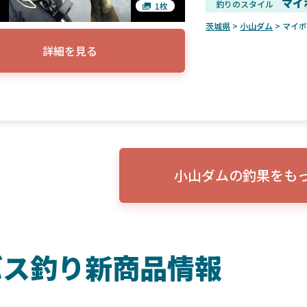
マイ
釣りのスタイル
1枚
茨城県
>
小山ダム
> マイ
詳細を見る
小山ダムの釣果をも
バス釣り新商品情報