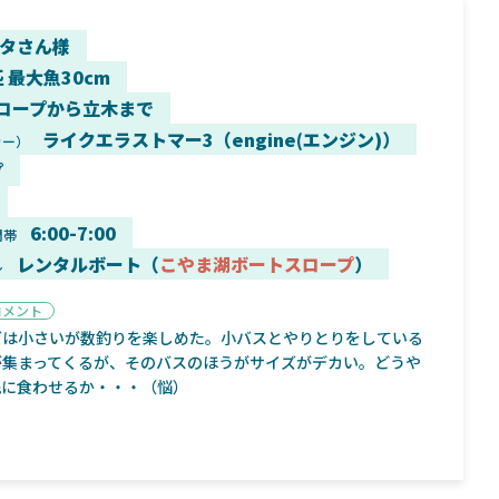
タさん様
匹 最大魚30cm
ロープから立木まで
9月16日
2025年2月2日
ライクエラストマー3（engine(エンジン)）
カー）
く魚／ちび
シマノ25コンプレックス XR！ライトリグを
シマノ
プ
すめ！
意のままに！24ヴァンフォードとの違いも
量！
解説！
6:00-7:00
間帯
レンタルボート（
こやま湖ボートスロープ
）
ル
コメント
ズは小さいが数釣りを楽しめた。小バスとやりとりをしている
魚探
バ
が集まってくるが、そのバスのほうがサイズがデカい。どうや
先に食わせるか・・・（悩）
年3月7日
2026年4月16日