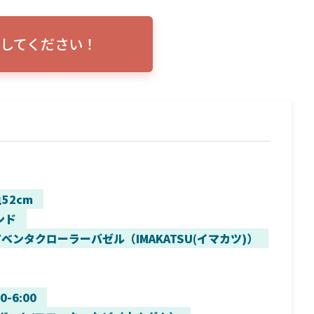
トリプルショ
ローランス イーグルアイ（EAGLE EYE）イ
エル
説！
ンプレ！ガーミンとの比較も併せてご説明い
ンバ
してください！
たします
52cm
ンド
ベンタクローラーバゼル（IMAKATSU(イマカツ)）
00-6:00