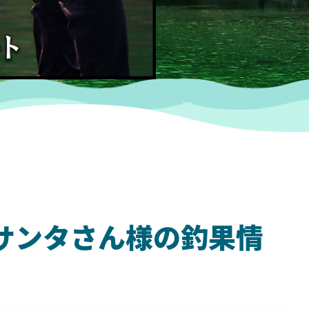
ム サンタさん様の釣果情
SHIMANO
SH