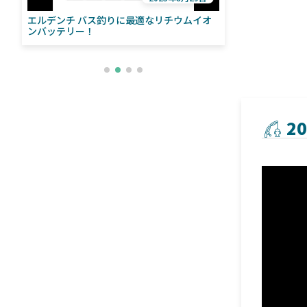
エルデンチ バス釣りに最適なリチウムイオ
ローランス「イ
い
ンバッテリー！
ライブソナーをよ
との違いも解
2