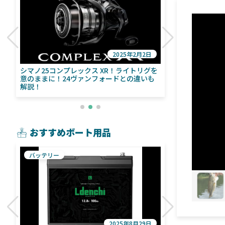
2025年2月2日
び
シマノ25コンプレックス XR！ライトリグを
シマノ24ヴァ
意のままに！24ヴァンフォードとの違いも
量！ストラデ
解説！
おすすめボート用品
バッテリー
魚探
2025年8月29日