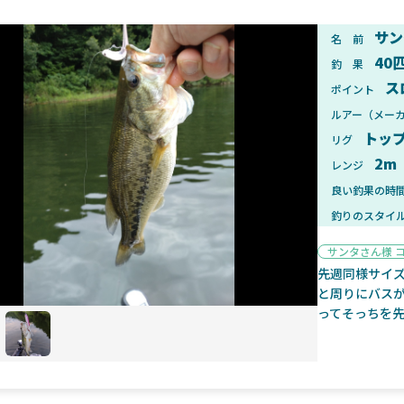
サン
名 前
40
釣 果
ス
ポイント
2025年1月28日
2025年
ルアー（メー
ンフォード！自重155gと超軽
2025年11月発売予定！DAIWA ふ
トッ
ィックとの違いも解説！
ふく魚はビッグベイト初心者におす
リグ
2m
レンジ
良い釣果の時
釣りのスタイ
サンタさん様 
先週同様サイ
魚探
と周りにバス
ってそっちを
2025年7月10日
2025