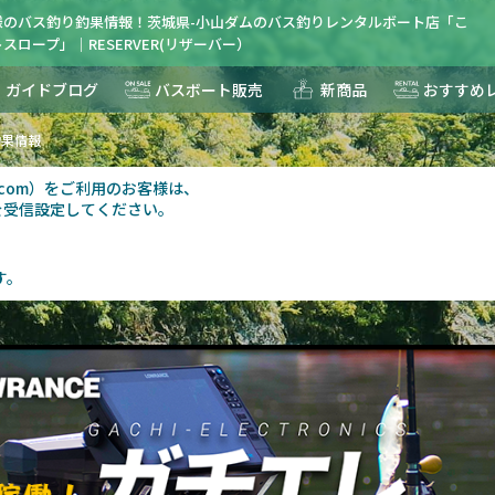
様のバス釣り釣果情報！茨城県-小山ダムのバス釣りレンタルボート店「こ
スロープ」｜RESERVER(リザーバー）
ガイドブログ
バスボート販売
新商品
おすすめ
釣果情報
au.com）をご利用のお客様は、
を受信設定してください。
す。