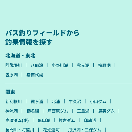
バス釣りフィールドから
釣果情報を探す
北海道・東北
阿武隈川
八郎潟
小野川湖
秋元湖
桧原湖
曽原湖
猪苗代湖
関東
新利根川
霞ヶ浦
北浦
牛久沼
小山ダム
神流湖
榛名湖
戸面原ダム
三島湖
豊英ダム
高滝ダム(湖)
亀山湖
片倉ダム
印旛沼
長門川・将監川
花畑運河
丹沢湖・三保ダム