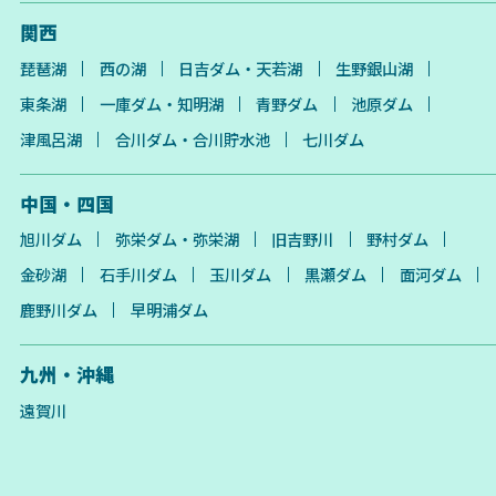
関西
琵琶湖
西の湖
日吉ダム・天若湖
生野銀山湖
東条湖
一庫ダム・知明湖
青野ダム
池原ダム
津風呂湖
合川ダム・合川貯水池
七川ダム
中国・四国
旭川ダム
弥栄ダム・弥栄湖
旧吉野川
野村ダム
金砂湖
石手川ダム
玉川ダム
黒瀬ダム
面河ダム
鹿野川ダム
早明浦ダム
九州・沖縄
遠賀川