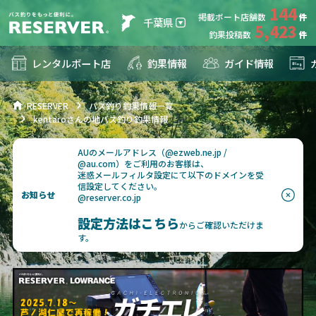
144
掲載ボート店舗数
千葉県
5,423
釣果投稿数
レンタルボート店
釣果情報
ガイド情報
RESERVER
バス釣り釣果情報一覧
kentaroさんの地バス釣り釣果情報
AUのメールアドレス（@ezweb.ne.jp /
@au.com）をご利用のお客様は、
迷惑メールフィルタ設定にて以下のドメインを受
信設定してください。
お知らせ
@reserver.co.jp
設定方法はこちら
からご確認いただけま
す。