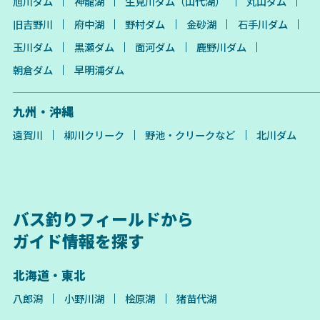
旭川ダム
神龍湖
生見川ダム（山代湖）
丸山ダム
旧吉野川
府中湖
野村ダム
金砂湖
石手川ダム
玉川ダム
黒瀬ダム
面河ダム
鹿野川ダム
朝倉ダム
早明浦ダム
九州・沖縄
遠賀川
柳川クリーク
野池・クリークなど
北川ダム
バス釣りフィールドから
ガイド情報を探す
北海道・東北
八郎潟
小野川湖
桧原湖
猪苗代湖