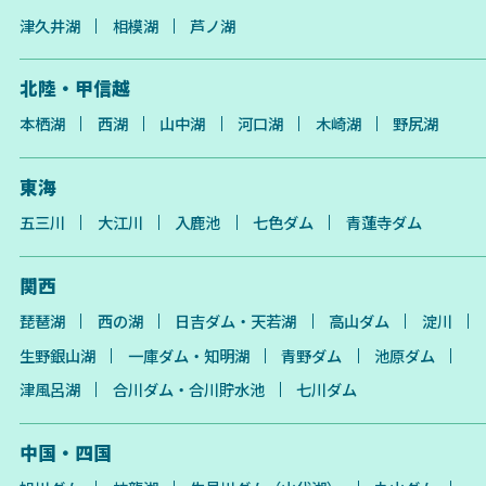
津久井湖
相模湖
芦ノ湖
北陸・甲信越
本栖湖
西湖
山中湖
河口湖
木崎湖
野尻湖
東海
五三川
大江川
入鹿池
七色ダム
青蓮寺ダム
関西
琵琶湖
西の湖
日吉ダム・天若湖
高山ダム
淀川
生野銀山湖
一庫ダム・知明湖
青野ダム
池原ダム
津風呂湖
合川ダム・合川貯水池
七川ダム
中国・四国