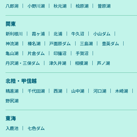
八郎潟
小野川湖
秋元湖
桧原湖
曽原湖
関東
新利根川
霞ヶ浦
北浦
牛久沼
小山ダム
神流湖
榛名湖
戸面原ダム
三島湖
豊英ダム
亀山湖
片倉ダム
印旛沼
手賀沼
丹沢湖・三保ダム
津久井湖
相模湖
芦ノ湖
北陸・甲信越
精進湖
千代田湖
西湖
山中湖
河口湖
木崎湖
野尻湖
東海
入鹿池
七色ダム