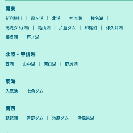
関東
新利根川
霞ヶ浦
北浦
神流湖
榛名湖
高滝ダム(湖)
亀山湖
片倉ダム
印旛沼
津久井湖
相模湖
芦ノ湖
北陸・甲信越
西湖
山中湖
河口湖
野尻湖
東海
入鹿池
七色ダム
関西
琵琶湖
青野ダム
池原ダム
津風呂湖