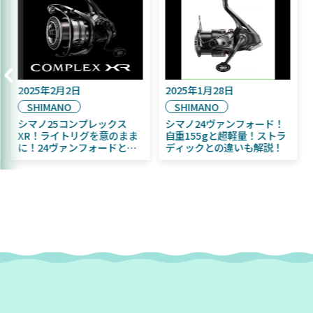
2025年9月16日
2025年2月2日
20
DAIWA
SHIMANO
S
2025年11月発売予定！
シマノ25コンプレックス
シマ
DAIWA ふく魚／ちびふく魚
XR！ライトリグを意のまま
自重
はビッグベイト初心者にお
に！24ヴァンフォードとの
ディ
すすめ！
違いも解説！