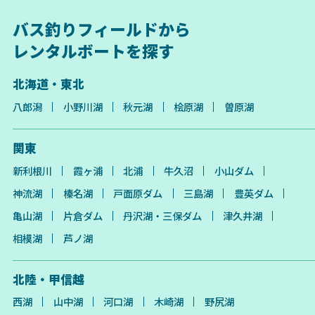
バス釣りフィールドから
レンタルボートを探す
北海道・東北
八郎潟
小野川湖
秋元湖
桧原湖
曽原湖
関東
新利根川
霞ヶ浦
北浦
牛久沼
小山ダム
神流湖
榛名湖
戸面原ダム
三島湖
豊英ダム
亀山湖
片倉ダム
丹沢湖・三保ダム
津久井湖
相模湖
芦ノ湖
北陸・甲信越
西湖
山中湖
河口湖
木崎湖
野尻湖