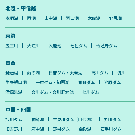
北陸・甲信越
本栖湖
西湖
山中湖
河口湖
木崎湖
野尻湖
東海
五三川
大江川
入鹿池
七色ダム
青蓮寺ダム
関西
琵琶湖
西の湖
日吉ダム・天若湖
高山ダム
淀川
生野銀山湖
一庫ダム・知明湖
青野ダム
池原ダム
津風呂湖
合川ダム・合川貯水池
七川ダム
中国・四国
旭川ダム
神龍湖
生見川ダム（山代湖）
丸山ダム
旧吉野川
府中湖
野村ダム
金砂湖
石手川ダム