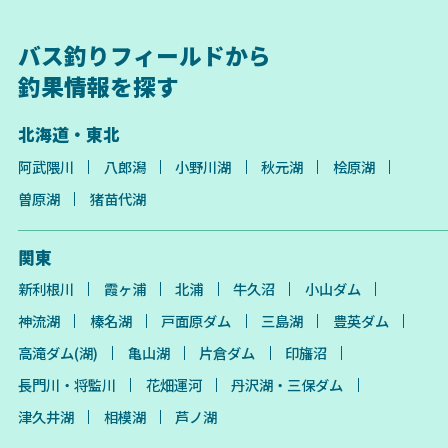
バス釣りフィールドから
釣果情報を探す
北海道・東北
阿武隈川
八郎潟
小野川湖
秋元湖
桧原湖
曽原湖
猪苗代湖
関東
新利根川
霞ヶ浦
北浦
牛久沼
小山ダム
神流湖
榛名湖
戸面原ダム
三島湖
豊英ダム
高滝ダム(湖)
亀山湖
片倉ダム
印旛沼
長門川・将監川
花畑運河
丹沢湖・三保ダム
津久井湖
相模湖
芦ノ湖