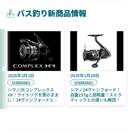
バス釣り新商品情報
2025年2月2日
2025年1月28日
SHIMANO
SHIMANO
！
シマノ25コンプレックス
シマノ24ヴァンフォード
ふく魚
XR！ライトリグを意のまま
自重155gと超軽量！スト
者にお
に！24ヴァンフォードとの
ディックとの違いも解説
違いも解説！