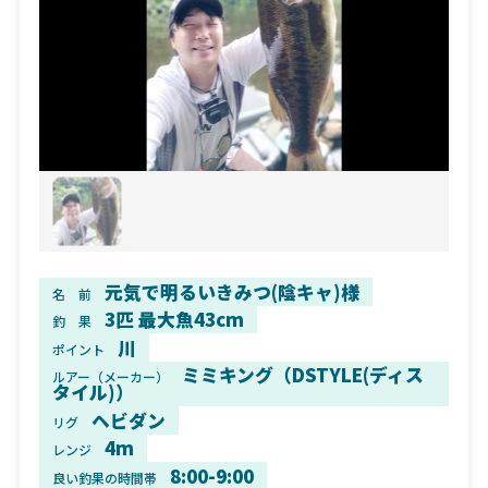
元気で明るいきみつ(陰キャ)様
名 前
3匹 最大魚43cm
釣 果
川
ポイント
ミミキング（DSTYLE(ディス
ルアー（メーカー）
タイル)）
ヘビダン
リグ
4m
レンジ
8:00-9:00
良い釣果の時間帯