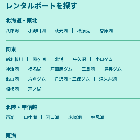
レンタルボートを探す
北海道・東北
八郎潟
小野川湖
秋元湖
桧原湖
曽原湖
関東
新利根川
霞ヶ浦
北浦
牛久沼
小山ダム
神流湖
榛名湖
戸面原ダム
三島湖
豊英ダム
亀山湖
片倉ダム
丹沢湖・三保ダム
津久井湖
相模湖
芦ノ湖
北陸・甲信越
西湖
山中湖
河口湖
木崎湖
野尻湖
東海