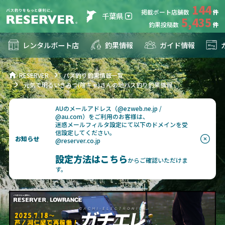
144
掲載ボート店舗数
千葉県
5,435
釣果投稿数
レンタルボート店
釣果情報
ガイド情報
RESERVER
バス釣り釣果情報一覧
元気で明るいきみつ(陰キャ)さんの地バス釣り釣果情報
AUのメールアドレス（@ezweb.ne.jp /
@au.com）をご利用のお客様は、
迷惑メールフィルタ設定にて以下のドメインを受
信設定してください。
お知らせ
@reserver.co.jp
設定方法はこちら
からご確認いただけま
す。