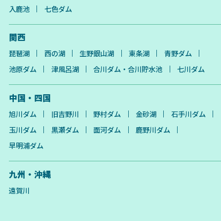
入鹿池
七色ダム
関西
琵琶湖
西の湖
生野銀山湖
東条湖
青野ダム
池原ダム
津風呂湖
合川ダム・合川貯水池
七川ダム
中国・四国
旭川ダム
旧吉野川
野村ダム
金砂湖
石手川ダム
玉川ダム
黒瀬ダム
面河ダム
鹿野川ダム
早明浦ダム
九州・沖縄
遠賀川