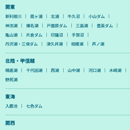
関東
新利根川
霞ヶ浦
北浦
牛久沼
小山ダム
神流湖
榛名湖
戸面原ダム
三島湖
豊英ダム
亀山湖
片倉ダム
印旛沼
手賀沼
丹沢湖・三保ダム
津久井湖
相模湖
芦ノ湖
北陸・甲信越
精進湖
千代田湖
西湖
山中湖
河口湖
木崎湖
野尻湖
東海
入鹿池
七色ダム
関西