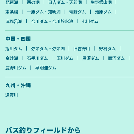
琵琶湖
西の湖
日吉ダム・天若湖
生野銀山湖
東条湖
一庫ダム・知明湖
青野ダム
池原ダム
津風呂湖
合川ダム・合川貯水池
七川ダム
中国・四国
旭川ダム
弥栄ダム・弥栄湖
旧吉野川
野村ダム
金砂湖
石手川ダム
玉川ダム
黒瀬ダム
面河ダム
鹿野川ダム
早明浦ダム
九州・沖縄
遠賀川
バス釣りフィールドから