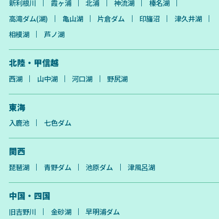
新利根川
霞ヶ浦
北浦
神流湖
榛名湖
高滝ダム(湖)
亀山湖
片倉ダム
印旛沼
津久井湖
相模湖
芦ノ湖
北陸・甲信越
西湖
山中湖
河口湖
野尻湖
東海
入鹿池
七色ダム
関西
琵琶湖
青野ダム
池原ダム
津風呂湖
中国・四国
旧吉野川
金砂湖
早明浦ダム