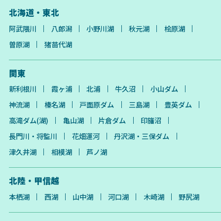
北海道・東北
阿武隈川
八郎潟
小野川湖
秋元湖
桧原湖
曽原湖
猪苗代湖
関東
新利根川
霞ヶ浦
北浦
牛久沼
小山ダム
神流湖
榛名湖
戸面原ダム
三島湖
豊英ダム
高滝ダム(湖)
亀山湖
片倉ダム
印旛沼
長門川・将監川
花畑運河
丹沢湖・三保ダム
津久井湖
相模湖
芦ノ湖
北陸・甲信越
本栖湖
西湖
山中湖
河口湖
木崎湖
野尻湖