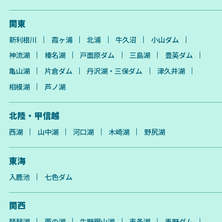
関東
新利根川
霞ヶ浦
北浦
牛久沼
小山ダム
神流湖
榛名湖
戸面原ダム
三島湖
豊英ダム
亀山湖
片倉ダム
丹沢湖・三保ダム
津久井湖
相模湖
芦ノ湖
北陸・甲信越
西湖
山中湖
河口湖
木崎湖
野尻湖
東海
入鹿池
七色ダム
関西
琵琶湖
西の湖
生野銀山湖
東条湖
青野ダム