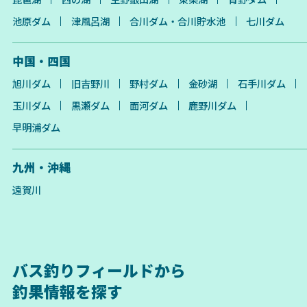
池原ダム
津風呂湖
合川ダム・合川貯水池
七川ダム
中国・四国
旭川ダム
旧吉野川
野村ダム
金砂湖
石手川ダム
玉川ダム
黒瀬ダム
面河ダム
鹿野川ダム
早明浦ダム
九州・沖縄
遠賀川
バス釣りフィールドから
釣果情報を探す