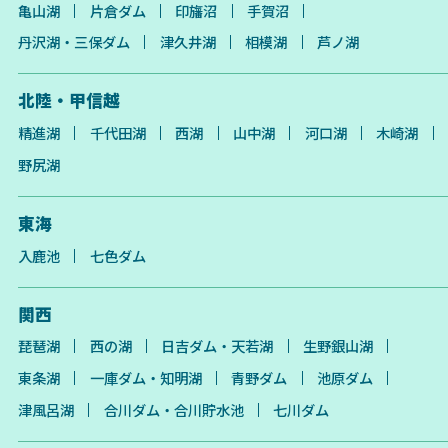
亀山湖
片倉ダム
印旛沼
手賀沼
丹沢湖・三保ダム
津久井湖
相模湖
芦ノ湖
北陸・甲信越
精進湖
千代田湖
西湖
山中湖
河口湖
木崎湖
野尻湖
東海
入鹿池
七色ダム
関西
琵琶湖
西の湖
日吉ダム・天若湖
生野銀山湖
東条湖
一庫ダム・知明湖
青野ダム
池原ダム
津風呂湖
合川ダム・合川貯水池
七川ダム