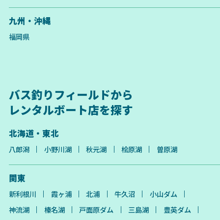
九州・沖縄
福岡県
バス釣りフィールドから
レンタルボート店を探す
北海道・東北
八郎潟
小野川湖
秋元湖
桧原湖
曽原湖
関東
新利根川
霞ヶ浦
北浦
牛久沼
小山ダム
神流湖
榛名湖
戸面原ダム
三島湖
豊英ダム