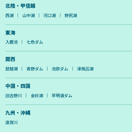
北陸・甲信越
西湖
山中湖
河口湖
野尻湖
東海
入鹿池
七色ダム
関西
琵琶湖
青野ダム
池原ダム
津風呂湖
中国・四国
旧吉野川
金砂湖
早明浦ダム
九州・沖縄
遠賀川