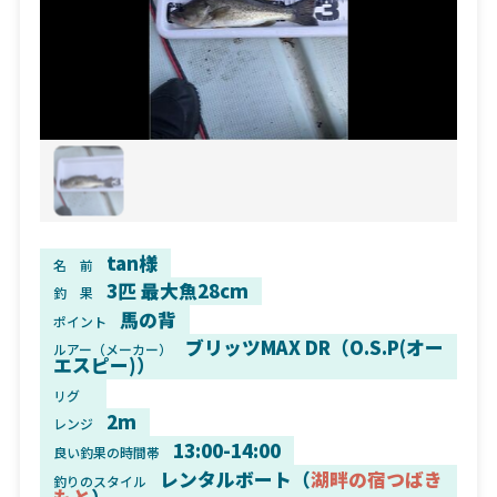
tan様
名 前
3匹 最大魚28cm
釣 果
馬の背
ポイント
ブリッツMAX DR（O.S.P(オー
ルアー（メーカー）
エスピー)）
リグ
2m
レンジ
13:00-14:00
良い釣果の時間帯
レンタルボート（
湖畔の宿つばき
釣りのスタイル
もと
）