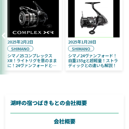
9月16日
2025年2月2日
2025年1月2
A
SHIMANO
SHIMANO
年11月発売予定！
シマノ25コンプレックス
シマノ24ヴ
A ふく魚／ちびふく魚
XR！ライトリグを意のまま
自重155g
グベイト初心者にお
に！24ヴァンフォードとの
ディックと
！
違いも解説！
湖畔の宿つばきもとの会社概要
会社概要