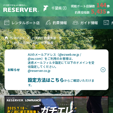
144
掲載ボート店舗数
千葉県
5,435
釣果投稿数
レンタルボート店
釣果情報
ガイド情報
RESERVER
バス釣り釣果情報一覧
tanさんの地バス釣り釣果情報
AUのメールアドレス（@ezweb.ne.jp /
@au.com）をご利用のお客様は、
迷惑メールフィルタ設定にて以下のドメインを受
信設定してください。
お知らせ
@reserver.co.jp
設定方法はこちら
からご確認いただけま
す。