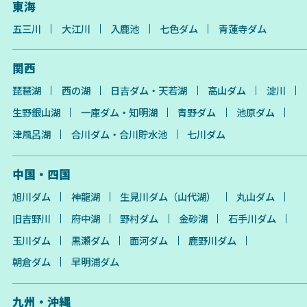
東海
五三川
大江川
入鹿池
七色ダム
青蓮寺ダム
関西
琵琶湖
西の湖
日吉ダム・天若湖
高山ダム
淀川
生野銀山湖
一庫ダム・知明湖
青野ダム
池原ダム
津風呂湖
合川ダム・合川貯水池
七川ダム
中国・四国
旭川ダム
神龍湖
生見川ダム（山代湖）
丸山ダム
旧吉野川
府中湖
野村ダム
金砂湖
石手川ダム
玉川ダム
黒瀬ダム
面河ダム
鹿野川ダム
朝倉ダム
早明浦ダム
九州・沖縄