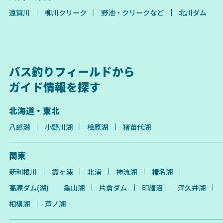
遠賀川
柳川クリーク
野池・クリークなど
北川ダム
バス釣りフィールドから
ガイド情報を探す
北海道・東北
八郎潟
小野川湖
桧原湖
猪苗代湖
関東
新利根川
霞ヶ浦
北浦
神流湖
榛名湖
高滝ダム(湖)
亀山湖
片倉ダム
印旛沼
津久井湖
相模湖
芦ノ湖