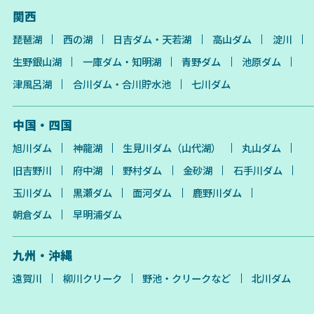
関西
琵琶湖
西の湖
日吉ダム・天若湖
高山ダム
淀川
生野銀山湖
一庫ダム・知明湖
青野ダム
池原ダム
津風呂湖
合川ダム・合川貯水池
七川ダム
中国・四国
旭川ダム
神龍湖
生見川ダム（山代湖）
丸山ダム
旧吉野川
府中湖
野村ダム
金砂湖
石手川ダム
玉川ダム
黒瀬ダム
面河ダム
鹿野川ダム
朝倉ダム
早明浦ダム
九州・沖縄
遠賀川
柳川クリーク
野池・クリークなど
北川ダム