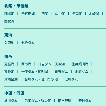
北陸・甲信越
精進湖
千代田湖
西湖
山中湖
河口湖
木崎湖
野尻湖
東海
入鹿池
七色ダム
関西
琵琶湖
西の湖
日吉ダム・天若湖
生野銀山湖
東条湖
一庫ダム・知明湖
青野ダム
池原ダム
津風呂湖
合川ダム・合川貯水池
七川ダム
中国・四国
旭川ダム
弥栄ダム・弥栄湖
旧吉野川
野村ダム