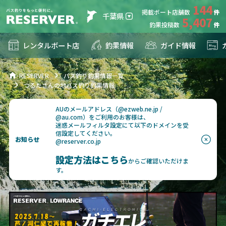
144
掲載ボート店舗数
千葉県
5,407
釣果投稿数
レンタルボート店
釣果情報
ガイド情報
RESERVER
バス釣り釣果情報一覧
つるたさんの地バス釣り釣果情報
AUのメールアドレス（@ezweb.ne.jp /
@au.com）をご利用のお客様は、
迷惑メールフィルタ設定にて以下のドメインを受
信設定してください。
お知らせ
@reserver.co.jp
設定方法はこちら
からご確認いただけま
す。