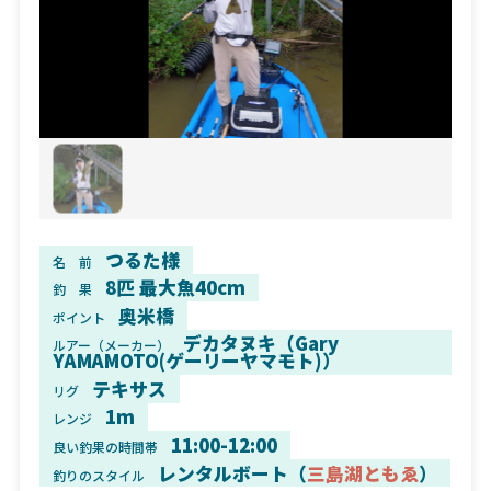
つるた様
名 前
8匹 最大魚40cm
釣 果
奥米橋
ポイント
デカタヌキ（Gary
ルアー（メーカー）
YAMAMOTO(ゲーリーヤマモト)）
テキサス
リグ
1m
レンジ
11:00-12:00
良い釣果の時間帯
レンタルボート（
三島湖ともゑ
）
釣りのスタイル