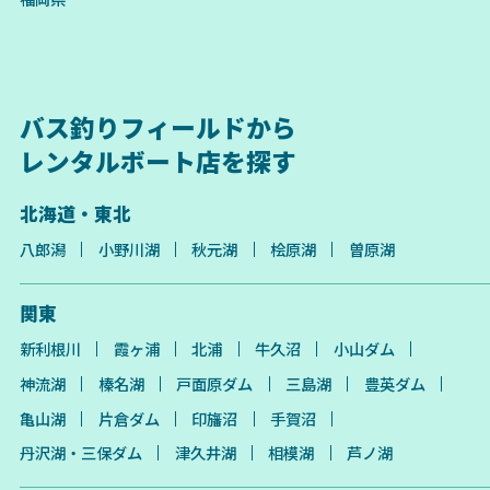
バス釣りフィールドから
レンタルボート店を探す
北海道・東北
八郎潟
小野川湖
秋元湖
桧原湖
曽原湖
関東
新利根川
霞ヶ浦
北浦
牛久沼
小山ダム
神流湖
榛名湖
戸面原ダム
三島湖
豊英ダム
亀山湖
片倉ダム
印旛沼
手賀沼
丹沢湖・三保ダム
津久井湖
相模湖
芦ノ湖