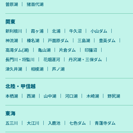
曽原湖
猪苗代湖
関東
新利根川
霞ヶ浦
北浦
牛久沼
小山ダム
神流湖
榛名湖
戸面原ダム
三島湖
豊英ダム
高滝ダム(湖)
亀山湖
片倉ダム
印旛沼
長門川・将監川
花畑運河
丹沢湖・三保ダム
津久井湖
相模湖
芦ノ湖
北陸・甲信越
本栖湖
西湖
山中湖
河口湖
木崎湖
野尻湖
東海
五三川
大江川
入鹿池
七色ダム
青蓮寺ダム