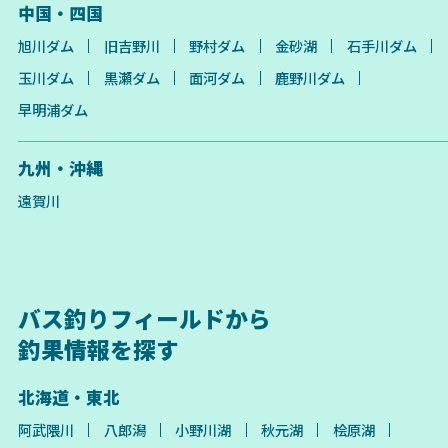
中国・四国
旭川ダム
旧吉野川
野村ダム
金砂湖
石手川ダム
玉川ダム
黒瀬ダム
面河ダム
鹿野川ダム
早明浦ダム
九州・沖縄
遠賀川
バス釣りフィールドから
釣果情報を探す
北海道・東北
阿武隈川
八郎潟
小野川湖
秋元湖
桧原湖