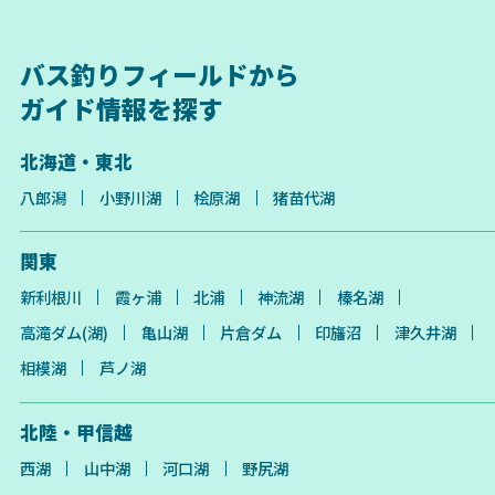
バス釣りフィールドから
ガイド情報を探す
北海道・東北
八郎潟
小野川湖
桧原湖
猪苗代湖
関東
新利根川
霞ヶ浦
北浦
神流湖
榛名湖
高滝ダム(湖)
亀山湖
片倉ダム
印旛沼
津久井湖
相模湖
芦ノ湖
北陸・甲信越
西湖
山中湖
河口湖
野尻湖