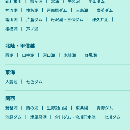
新利根川
霞ヶ浦
北浦
牛久沼
小山ダム
神流湖
榛名湖
戸面原ダム
三島湖
豊英ダム
亀山湖
片倉ダム
丹沢湖・三保ダム
津久井湖
相模湖
芦ノ湖
北陸・甲信越
西湖
山中湖
河口湖
木崎湖
野尻湖
東海
入鹿池
七色ダム
関西
琵琶湖
西の湖
生野銀山湖
東条湖
青野ダム
池原ダム
津風呂湖
合川ダム・合川貯水池
七川ダム