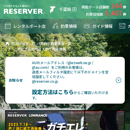
144
掲載ボート店舗数
千葉県
5,407
釣果投稿数
レンタルボート店
釣果情報
ガイド情報
RESERVER
バス釣り釣果情報一覧
こすけさんの地バス釣り釣果情報
AUのメールアドレス（@ezweb.ne.jp /
@au.com）をご利用のお客様は、
迷惑メールフィルタ設定にて以下のドメインを受
信設定してください。
お知らせ
@reserver.co.jp
設定方法はこちら
からご確認いただけま
す。