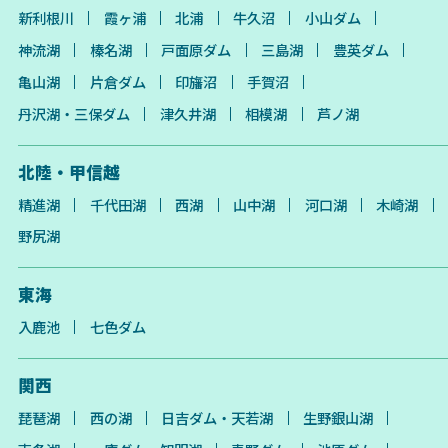
新利根川
霞ヶ浦
北浦
牛久沼
小山ダム
神流湖
榛名湖
戸面原ダム
三島湖
豊英ダム
亀山湖
片倉ダム
印旛沼
手賀沼
丹沢湖・三保ダム
津久井湖
相模湖
芦ノ湖
北陸・甲信越
精進湖
千代田湖
西湖
山中湖
河口湖
木崎湖
野尻湖
東海
入鹿池
七色ダム
関西
琵琶湖
西の湖
日吉ダム・天若湖
生野銀山湖