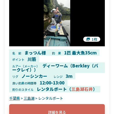
1枚
まっつん様
1匹 最大魚35cm
名 前
釣 果
川筋
ポイント
ディーワーム（Berkley（バ
ルアー（メーカー）
ークレイ））
ノーシンカー
3m
リグ
レンジ
12:00-13:00
良い釣果の時間帯
レンタルボート（
三島湖石井
）
釣りのスタイル
千葉県
>
三島湖
> レンタルボート
詳細を見る