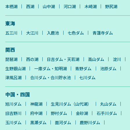
本栖湖
西湖
山中湖
河口湖
木崎湖
野尻湖
東海
五三川
大江川
入鹿池
七色ダム
青蓮寺ダム
関西
琵琶湖
西の湖
日吉ダム・天若湖
高山ダム
淀川
生野銀山湖
一庫ダム・知明湖
青野ダム
池原ダム
津風呂湖
合川ダム・合川貯水池
七川ダム
中国・四国
旭川ダム
神龍湖
生見川ダム（山代湖）
丸山ダム
旧吉野川
府中湖
野村ダム
金砂湖
石手川ダム
玉川ダム
黒瀬ダム
面河ダム
鹿野川ダム