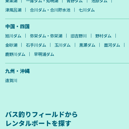
東条湖
一庫ダム・知明湖
青野ダム
池原ダム
津風呂湖
合川ダム・合川貯水池
七川ダム
中国・四国
旭川ダム
弥栄ダム・弥栄湖
旧吉野川
野村ダム
金砂湖
石手川ダム
玉川ダム
黒瀬ダム
面河ダム
鹿野川ダム
早明浦ダム
九州・沖縄
遠賀川
バス釣りフィールドから
レンタルボートを探す