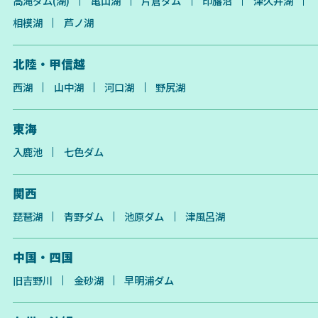
高滝ダム(湖)
亀山湖
片倉ダム
印旛沼
津久井湖
相模湖
芦ノ湖
北陸・甲信越
西湖
山中湖
河口湖
野尻湖
東海
入鹿池
七色ダム
関西
琵琶湖
青野ダム
池原ダム
津風呂湖
中国・四国
旧吉野川
金砂湖
早明浦ダム