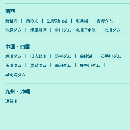
関西
琵琶湖
西の湖
生野銀山湖
東条湖
青野ダム
池原ダム
津風呂湖
合川ダム・合川貯水池
七川ダム
中国・四国
旭川ダム
旧吉野川
野村ダム
金砂湖
石手川ダム
玉川ダム
黒瀬ダム
面河ダム
鹿野川ダム
早明浦ダム
九州・沖縄
遠賀川