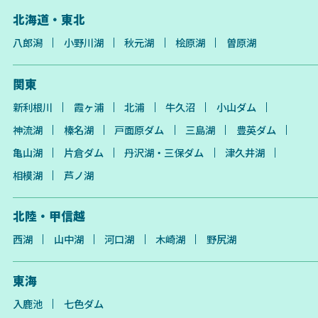
北海道・東北
八郎潟
小野川湖
秋元湖
桧原湖
曽原湖
関東
新利根川
霞ヶ浦
北浦
牛久沼
小山ダム
神流湖
榛名湖
戸面原ダム
三島湖
豊英ダム
亀山湖
片倉ダム
丹沢湖・三保ダム
津久井湖
相模湖
芦ノ湖
北陸・甲信越
西湖
山中湖
河口湖
木崎湖
野尻湖
東海
入鹿池
七色ダム