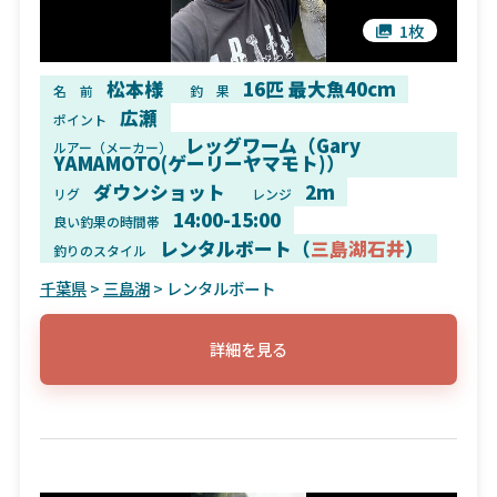
1枚
松本様
16匹 最大魚40cm
名 前
釣 果
広瀬
ポイント
レッグワーム（Gary
ルアー（メーカー）
YAMAMOTO(ゲーリーヤマモト)）
ダウンショット
2m
リグ
レンジ
14:00-15:00
良い釣果の時間帯
レンタルボート（
三島湖石井
）
釣りのスタイル
千葉県
>
三島湖
> レンタルボート
詳細を見る