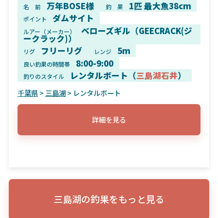
万年BOSE様
1匹 最大魚38cm
名 前
釣 果
ダムサイト
ポイント
ベローズギル（GEECRACK(ジ
ルアー（メーカー）
ークラック)）
フリーリグ
5m
リグ
レンジ
8:00-9:00
良い釣果の時間帯
レンタルボート（
三島湖石井
）
釣りのスタイル
千葉県
>
三島湖
> レンタルボート
詳細を見る
三島湖の釣果をもっと見る