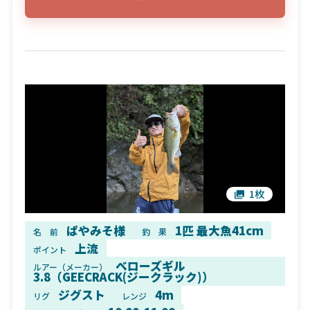
1枚
ぱやみそ様
1匹 最大魚41cm
名 前
釣 果
上流
ポイント
ベローズギル
ルアー（メーカー）
3.8（GEECRACK(ジークラック)）
ジグスト
4m
リグ
レンジ