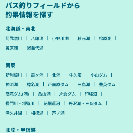
バス釣りフィールドから
釣果情報を探す
北海道・東北
阿武隈川
八郎潟
小野川湖
秋元湖
桧原湖
曽原湖
猪苗代湖
関東
新利根川
霞ヶ浦
北浦
牛久沼
小山ダム
神流湖
榛名湖
戸面原ダム
三島湖
豊英ダム
高滝ダム(湖)
亀山湖
片倉ダム
印旛沼
長門川・将監川
花畑運河
丹沢湖・三保ダム
津久井湖
相模湖
芦ノ湖
北陸・甲信越