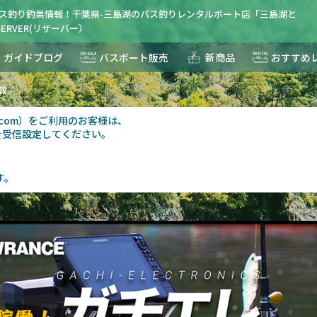
バス釣り釣果情報！千葉県-三島湖のバス釣りレンタルボート店「三島湖と
ERVER(リザーバー）
ガイドブログ
バスボート販売
新商品
おすすめ
報
au.com）をご利用のお客様は、
を受信設定してください。
す。