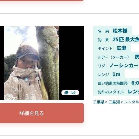
松本様
名 前
25匹 最大魚
釣 果
広瀬
ポイント
房
ルアー（メーカー）
ノーシンカー
リグ
1m
レンジ
6:
良い釣果の時間帯
レン
釣りのスタイル
1枚
千葉県
>
三島湖
> レンタ
詳細を見る