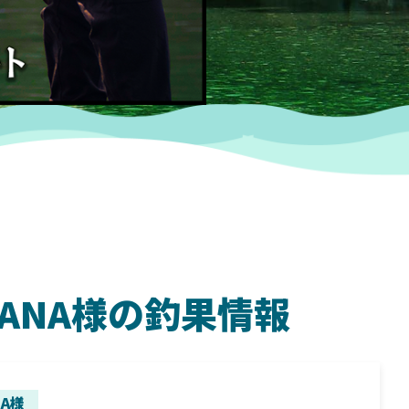
 NANA様の釣果情報
SHIMANO
SH
NA様