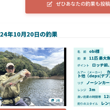
ぜひあなたの釣果も投稿
ーグルアイ（EAGLE EYE）」
ELowrance EAGLE 7/9インチ 
り身近に！HOOK REVEAL
ットHD！EAGLE EYEとの違いも解
説！
024年10月20日の釣果
obi様
名 前
11匹 最大魚
釣 果
ロッヂ前
ポイント
ルアー（メーカー）
ト他（deps(デプ
ノーシンカー
リグ
3m
レンジ
12
良い釣果の時間帯
1枚
レン
釣りのスタイル