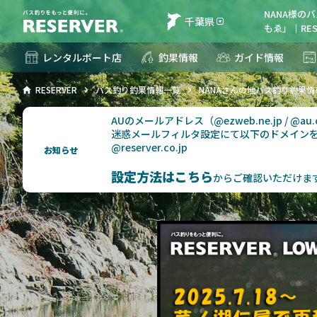
NANA様の
千葉県
もゑ」｜RES
レンタルボート店
釣果情報
ガイド情報
RESERVER
バス釣り釣果情報一覧
NANAさんの地バス釣り釣果情
AUのメールアドレス（@ezweb.ne.jp / @
迷惑メールフィルタ設定にて以下のドメイン
@reserver.co.jp
お知らせ
設定方法はこちら
からご確認いただけま