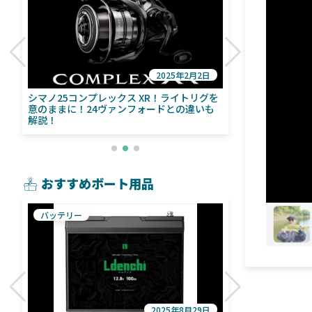
2025年2月2日
び
シマノ25コンプレックス XR！ライトリグを
シマノ24ヴァ
意のままに！24ヴァンフォードとの違いも
量！ストラデ
解説！
おすすめボート用品
バッテリー
魚探
2025年8月29日