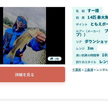
すー様
名 前
14匹 最大魚
釣 果
ともえボ
ポイント
ルアー（メーカー）
プ））
ダウンショッ
リグ
3m
レンジ
10
良い釣果の時間帯
1枚
レン
釣りのスタイル
千葉県
>
三島湖
> レンタ
詳細を見る