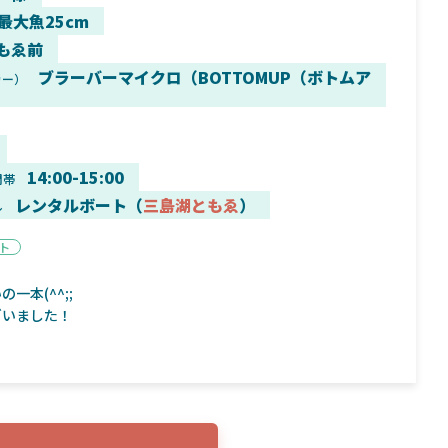
 最大魚25cm
もゑ前
ブラーバーマイクロ（BOTTOMUP（ボトムア
カー）
9月16日
2025年2月2日
く魚／ちび
シマノ25コンプレックス XR！ライトリグを
シマノ
すめ！
意のままに！24ヴァンフォードとの違いも
量！
解説！
14:00-15:00
間帯
レンタルボート（
三島湖ともゑ
）
ル
ント
一本(^^;;
魚探
バ
ざいました！
年3月7日
2026年4月16日