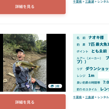
千葉県
>
三島湖
> レンタ
詳細を見る
ナオキ様
名 前
7匹 最大魚
釣 果
ともゑ前
ポイント
ルアー（メーカー）
プ））
ダウンショッ
リグ
1m
レンジ
7:
良い釣果の時間帯
2枚
レン
釣りのスタイル
千葉県
>
三島湖
> レンタ
詳細を見る