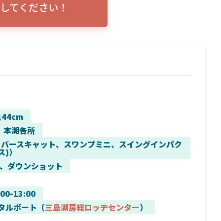
してください！
トリプルショ
ローランス イーグルアイ（EAGLE EYE）イ
エル
説！
ンプレ！ガーミンとの比較も併せてご説明い
ンバ
たします
44cm
、本湖各所
カバースキャット、スワンプミニ、スイングインパク
ス)）
、ダウンショット
:00-13:00
タルボート（
三島湖房総ロッヂセンター
）