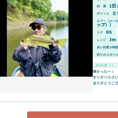
1匹
釣 果
と
ポイント
ルアー（メー
ップ））
2025年1月28日
2025年
DS
リグ
ンフォード！自重155gと超軽
2025年11月発売予定！DAIWA ふ
3m
レンジ
ィックとの違いも解説！
ふく魚はビッグベイト初心者におす
良い釣果の時
釣りのスタイ
NANA様 コメ
寒かったー！
ギリギリ小さいの
魚探
ありがとうご
2025年7月10日
2025