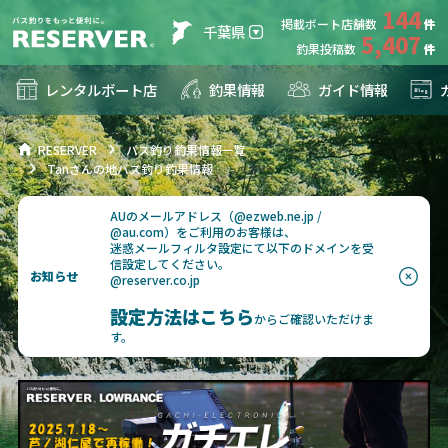
144
掲載ボート店舗数
千葉県
5,407
釣果投稿数
レンタルボート店
釣果情報
ガイド情報
RESERVER
バス釣り釣果情報一覧
Tanさんの地バス釣り釣果情報
AUのメールアドレス（@ezweb.ne.jp /
@au.com）をご利用のお客様は、
迷惑メールフィルタ設定にて以下のドメインを受
信設定してください。
お知らせ
@reserver.co.jp
設定方法はこちら
からご確認いただけま
す。