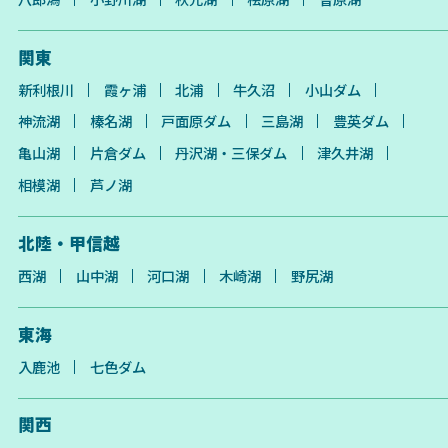
関東
新利根川
霞ヶ浦
北浦
牛久沼
小山ダム
神流湖
榛名湖
戸面原ダム
三島湖
豊英ダム
亀山湖
片倉ダム
丹沢湖・三保ダム
津久井湖
相模湖
芦ノ湖
北陸・甲信越
西湖
山中湖
河口湖
木崎湖
野尻湖
東海
入鹿池
七色ダム
関西