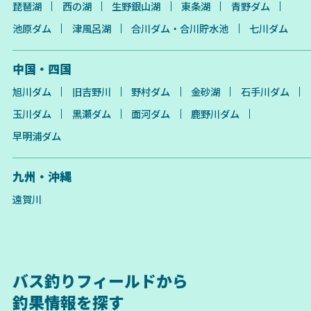
琵琶湖
西の湖
生野銀山湖
東条湖
青野ダム
池原ダム
津風呂湖
合川ダム・合川貯水池
七川ダム
中国・四国
旭川ダム
旧吉野川
野村ダム
金砂湖
石手川ダム
玉川ダム
黒瀬ダム
面河ダム
鹿野川ダム
早明浦ダム
九州・沖縄
遠賀川
バス釣りフィールドから
釣果情報を探す