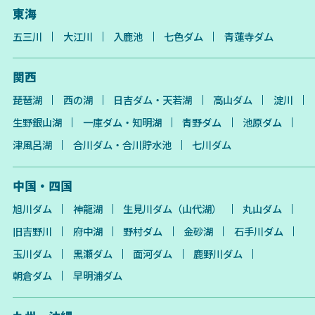
東海
五三川
大江川
入鹿池
七色ダム
青蓮寺ダム
関西
琵琶湖
西の湖
日吉ダム・天若湖
高山ダム
淀川
生野銀山湖
一庫ダム・知明湖
青野ダム
池原ダム
津風呂湖
合川ダム・合川貯水池
七川ダム
中国・四国
旭川ダム
神龍湖
生見川ダム（山代湖）
丸山ダム
旧吉野川
府中湖
野村ダム
金砂湖
石手川ダム
玉川ダム
黒瀬ダム
面河ダム
鹿野川ダム
朝倉ダム
早明浦ダム