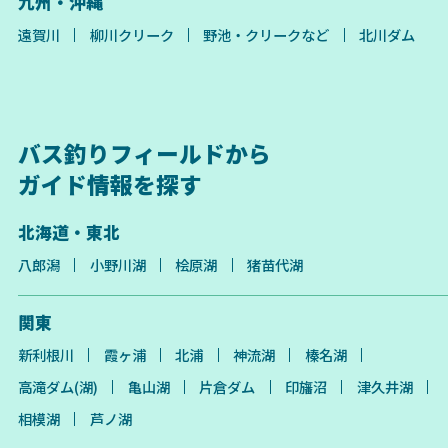
九州・沖縄
遠賀川
柳川クリーク
野池・クリークなど
北川ダム
バス釣りフィールドから
ガイド情報を探す
北海道・東北
八郎潟
小野川湖
桧原湖
猪苗代湖
関東
新利根川
霞ヶ浦
北浦
神流湖
榛名湖
高滝ダム(湖)
亀山湖
片倉ダム
印旛沼
津久井湖
相模湖
芦ノ湖