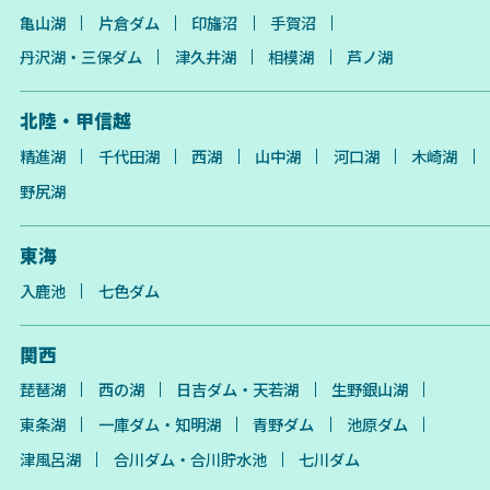
亀山湖
片倉ダム
印旛沼
手賀沼
丹沢湖・三保ダム
津久井湖
相模湖
芦ノ湖
北陸・甲信越
精進湖
千代田湖
西湖
山中湖
河口湖
木崎湖
野尻湖
東海
入鹿池
七色ダム
関西
琵琶湖
西の湖
日吉ダム・天若湖
生野銀山湖
東条湖
一庫ダム・知明湖
青野ダム
池原ダム
津風呂湖
合川ダム・合川貯水池
七川ダム