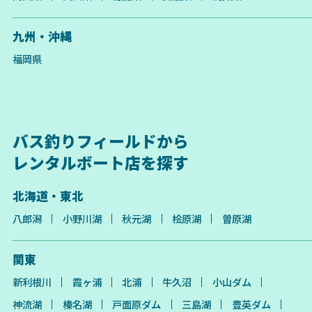
九州・沖縄
福岡県
バス釣りフィールドから
レンタルボート店を探す
北海道・東北
八郎潟
小野川湖
秋元湖
桧原湖
曽原湖
関東
新利根川
霞ヶ浦
北浦
牛久沼
小山ダム
神流湖
榛名湖
戸面原ダム
三島湖
豊英ダム