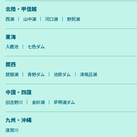
北陸・甲信越
西湖
山中湖
河口湖
野尻湖
東海
入鹿池
七色ダム
関西
琵琶湖
青野ダム
池原ダム
津風呂湖
中国・四国
旧吉野川
金砂湖
早明浦ダム
九州・沖縄
遠賀川