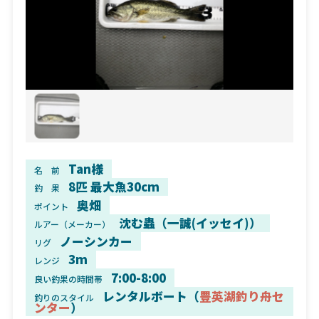
Tan様
名 前
8匹 最大魚30cm
釣 果
奥畑
ポイント
沈む蟲（一誠(イッセイ)）
ルアー（メーカー）
ノーシンカー
リグ
3m
レンジ
7:00-8:00
良い釣果の時間帯
レンタルボート（
豊英湖釣り舟セ
釣りのスタイル
ンター
）