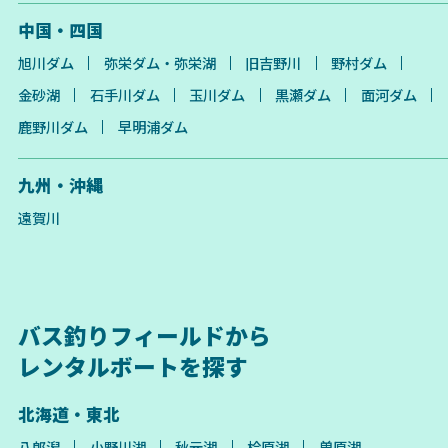
中国・四国
旭川ダム
弥栄ダム・弥栄湖
旧吉野川
野村ダム
金砂湖
石手川ダム
玉川ダム
黒瀬ダム
面河ダム
鹿野川ダム
早明浦ダム
九州・沖縄
遠賀川
バス釣りフィールドから
レンタルボートを探す
北海道・東北
八郎潟
小野川湖
秋元湖
桧原湖
曽原湖