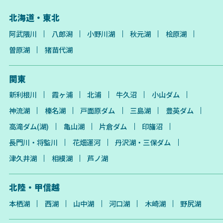
北海道・東北
阿武隈川
八郎潟
小野川湖
秋元湖
桧原湖
曽原湖
猪苗代湖
関東
新利根川
霞ヶ浦
北浦
牛久沼
小山ダム
神流湖
榛名湖
戸面原ダム
三島湖
豊英ダム
高滝ダム(湖)
亀山湖
片倉ダム
印旛沼
長門川・将監川
花畑運河
丹沢湖・三保ダム
津久井湖
相模湖
芦ノ湖
北陸・甲信越
本栖湖
西湖
山中湖
河口湖
木崎湖
野尻湖