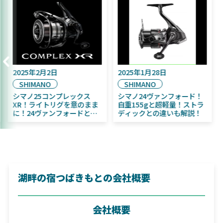
5年9月16日
2025年2月2日
2025年
AIWA
SHIMANO
SHIM
25年11月発売予定！
シマノ25コンプレックス
シマノ2
IWA ふく魚／ちびふく魚
XR！ライトリグを意のまま
自重15
ッグベイト初心者にお
に！24ヴァンフォードとの
ディッ
め！
違いも解説！
湖畔の宿つばきもとの会社概要
会社概要