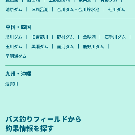
池原ダム
津風呂湖
合川ダム・合川貯水池
七川ダム
中国・四国
旭川ダム
旧吉野川
野村ダム
金砂湖
石手川ダム
玉川ダム
黒瀬ダム
面河ダム
鹿野川ダム
早明浦ダム
九州・沖縄
遠賀川
バス釣りフィールドから
釣果情報を探す