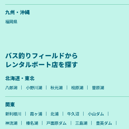
九州・沖縄
福岡県
バス釣りフィールドから
レンタルボート店を探す
北海道・東北
八郎潟
小野川湖
秋元湖
桧原湖
曽原湖
関東
新利根川
霞ヶ浦
北浦
牛久沼
小山ダム
神流湖
榛名湖
戸面原ダム
三島湖
豊英ダム