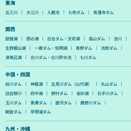
東海
五三川
大江川
入鹿池
七色ダム
青蓮寺ダム
関西
琵琶湖
西の湖
日吉ダム・天若湖
高山ダム
淀川
生野銀山湖
一庫ダム・知明湖
青野ダム
池原ダム
津風呂湖
合川ダム・合川貯水池
七川ダム
中国・四国
旭川ダム
神龍湖
生見川ダム（山代湖）
丸山ダム
旧吉野川
府中湖
野村ダム
金砂湖
石手川ダム
玉川ダム
黒瀬ダム
面河ダム
鹿野川ダム
朝倉ダム
早明浦ダム
九州・沖縄