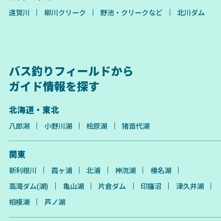
遠賀川
柳川クリーク
野池・クリークなど
北川ダム
バス釣りフィールドから
ガイド情報を探す
北海道・東北
八郎潟
小野川湖
桧原湖
猪苗代湖
関東
新利根川
霞ヶ浦
北浦
神流湖
榛名湖
高滝ダム(湖)
亀山湖
片倉ダム
印旛沼
津久井湖
相模湖
芦ノ湖