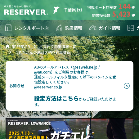
144
掲載ボート店舗数
千葉県
5,423
釣果投稿数
レンタルボート店
釣果情報
ガイド情報
RESERVER
バス釣り釣果情報一覧
つるたさんの地バス釣り釣果情報
AUのメールアドレス（@ezweb.ne.jp /
@au.com）をご利用のお客様は、
迷惑メールフィルタ設定にて以下のドメインを受
信設定してください。
お知らせ
@reserver.co.jp
設定方法はこちら
からご確認いただけま
す。