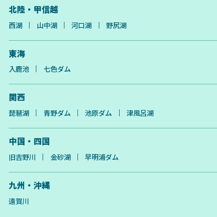
北陸・甲信越
西湖
山中湖
河口湖
野尻湖
東海
入鹿池
七色ダム
関西
琵琶湖
青野ダム
池原ダム
津風呂湖
中国・四国
旧吉野川
金砂湖
早明浦ダム
九州・沖縄
遠賀川