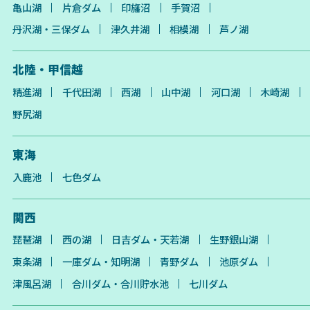
亀山湖
片倉ダム
印旛沼
手賀沼
丹沢湖・三保ダム
津久井湖
相模湖
芦ノ湖
北陸・甲信越
精進湖
千代田湖
西湖
山中湖
河口湖
木崎湖
野尻湖
東海
入鹿池
七色ダム
関西
琵琶湖
西の湖
日吉ダム・天若湖
生野銀山湖
東条湖
一庫ダム・知明湖
青野ダム
池原ダム
津風呂湖
合川ダム・合川貯水池
七川ダム