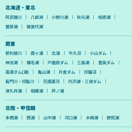
北海道・東北
阿武隈川
八郎潟
小野川湖
秋元湖
桧原湖
曽原湖
猪苗代湖
関東
新利根川
霞ヶ浦
北浦
牛久沼
小山ダム
神流湖
榛名湖
戸面原ダム
三島湖
豊英ダム
高滝ダム(湖)
亀山湖
片倉ダム
印旛沼
長門川・将監川
花畑運河
丹沢湖・三保ダム
津久井湖
相模湖
芦ノ湖
北陸・甲信越
本栖湖
西湖
山中湖
河口湖
木崎湖
野尻湖