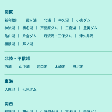
関東
新利根川
霞ヶ浦
北浦
牛久沼
小山ダム
神流湖
榛名湖
戸面原ダム
三島湖
豊英ダム
亀山湖
片倉ダム
丹沢湖・三保ダム
津久井湖
相模湖
芦ノ湖
北陸・甲信越
西湖
山中湖
河口湖
木崎湖
野尻湖
東海
入鹿池
七色ダム
関西
琵琶湖
西の湖
生野銀山湖
東条湖
青野ダム