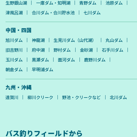
生野銀山湖
一庫ダム・知明湖
青野ダム
池原ダム
津風呂湖
合川ダム・合川貯水池
七川ダム
中国・四国
旭川ダム
神龍湖
生見川ダム（山代湖）
丸山ダム
旧吉野川
府中湖
野村ダム
金砂湖
石手川ダム
玉川ダム
黒瀬ダム
面河ダム
鹿野川ダム
朝倉ダム
早明浦ダム
九州・沖縄
遠賀川
柳川クリーク
野池・クリークなど
北川ダム
バス釣りフィールドから