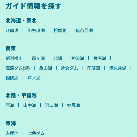
ガイド情報を探す
北海道・東北
八郎潟
小野川湖
桧原湖
猪苗代湖
関東
新利根川
霞ヶ浦
北浦
神流湖
榛名湖
高滝ダム(湖)
亀山湖
片倉ダム
印旛沼
津久井湖
相模湖
芦ノ湖
北陸・甲信越
西湖
山中湖
河口湖
野尻湖
東海
入鹿池
七色ダム