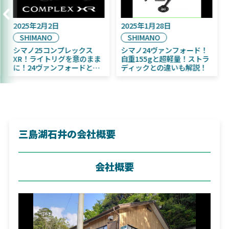
5年9月16日
2025年2月2日
2025年1
IWA
SHIMANO
SHIMA
5年11月発売予定！
シマノ25コンプレックス
シマノ2
WA ふく魚／ちびふく魚
XR！ライトリグを意のまま
自重15
ッグベイト初心者にお
に！24ヴァンフォードとの
ディック
め！
違いも解説！
三島湖石井の会社概要
会社概要