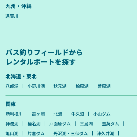
九州・沖縄
遠賀川
バス釣りフィールドから
レンタルボートを探す
北海道・東北
八郎潟
小野川湖
秋元湖
桧原湖
曽原湖
関東
新利根川
霞ヶ浦
北浦
牛久沼
小山ダム
神流湖
榛名湖
戸面原ダム
三島湖
豊英ダム
亀山湖
片倉ダム
丹沢湖・三保ダム
津久井湖