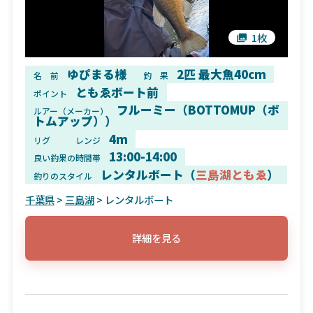
1枚
ゆぴまる様
2匹 最大魚40cm
名 前
釣 果
ともゑボート前
ポイント
フルーミー（BOTTOMUP（ボ
ルアー（メーカー）
トムアップ））
4m
リグ
レンジ
13:00-14:00
良い釣果の時間帯
レンタルボート（
三島湖ともゑ
）
釣りのスタイル
千葉県
>
三島湖
> レンタルボート
詳細を見る