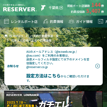
144
掲載ボート店舗数
千葉県
5,407
釣果投稿数
レンタルボート店
釣果情報
ガイド情報
RESERVER
バス釣り釣果情報一覧
松本さんの地バス釣り釣果情報
AUのメールアドレス（@ezweb.ne.jp /
@au.com）をご利用のお客様は、
迷惑メールフィルタ設定にて以下のドメインを受
信設定してください。
お知らせ
@reserver.co.jp
設定方法はこちら
からご確認いただけま
す。