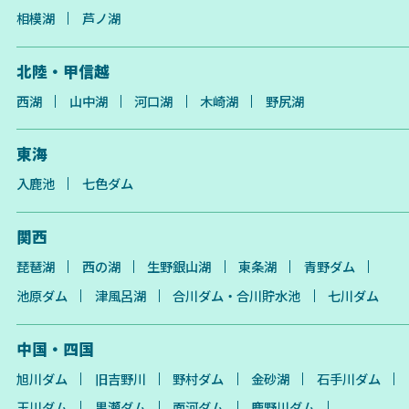
相模湖
芦ノ湖
北陸・甲信越
西湖
山中湖
河口湖
木崎湖
野尻湖
東海
入鹿池
七色ダム
関西
琵琶湖
西の湖
生野銀山湖
東条湖
青野ダム
池原ダム
津風呂湖
合川ダム・合川貯水池
七川ダム
中国・四国
旭川ダム
旧吉野川
野村ダム
金砂湖
石手川ダム
玉川ダム
黒瀬ダム
面河ダム
鹿野川ダム