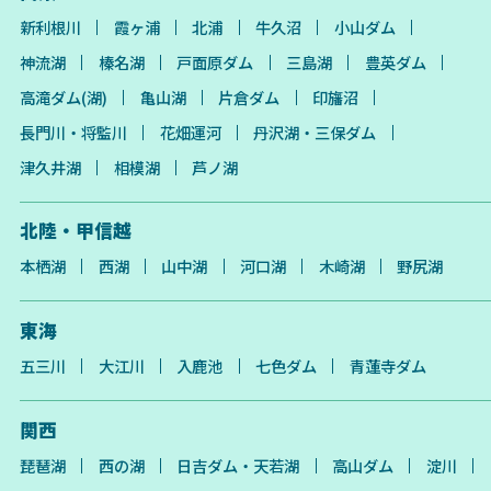
新利根川
霞ヶ浦
北浦
牛久沼
小山ダム
神流湖
榛名湖
戸面原ダム
三島湖
豊英ダム
高滝ダム(湖)
亀山湖
片倉ダム
印旛沼
長門川・将監川
花畑運河
丹沢湖・三保ダム
津久井湖
相模湖
芦ノ湖
北陸・甲信越
本栖湖
西湖
山中湖
河口湖
木崎湖
野尻湖
東海
五三川
大江川
入鹿池
七色ダム
青蓮寺ダム
関西
琵琶湖
西の湖
日吉ダム・天若湖
高山ダム
淀川