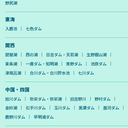
野尻湖
東海
入鹿池
七色ダム
関西
琵琶湖
西の湖
日吉ダム・天若湖
生野銀山湖
東条湖
一庫ダム・知明湖
青野ダム
池原ダム
津風呂湖
合川ダム・合川貯水池
七川ダム
中国・四国
旭川ダム
弥栄ダム・弥栄湖
旧吉野川
野村ダム
金砂湖
石手川ダム
玉川ダム
黒瀬ダム
面河ダム
鹿野川ダム
早明浦ダム