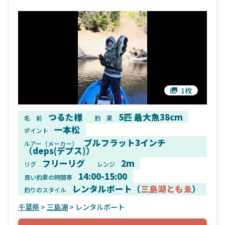
1枚
つるた様
5匹 最大魚38cm
名 前
釣 果
一本松
ポイント
ブルフラット3インチ
ルアー（メーカー）
（deps(デプス)）
フリーリグ
2m
リグ
レンジ
14:00-15:00
良い釣果の時間帯
レンタルボート（
三島湖ともゑ
）
釣りのスタイル
千葉県
>
三島湖
> レンタルボート