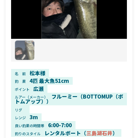
松本様
名 前
4匹 最大魚51cm
釣 果
広瀬
ポイント
フルーミー（BOTTOMUP（ボ
ルアー（メーカー）
トムアップ））
リグ
3m
レンジ
6:00-7:00
良い釣果の時間帯
レンタルボート（
三島湖石井
）
釣りのスタイル