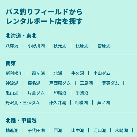
バス釣りフィールドから
レンタルボート店を探す
北海道・東北
八郎潟
小野川湖
秋元湖
桧原湖
曽原湖
関東
新利根川
霞ヶ浦
北浦
牛久沼
小山ダム
神流湖
榛名湖
戸面原ダム
三島湖
豊英ダム
亀山湖
片倉ダム
印旛沼
手賀沼
丹沢湖・三保ダム
津久井湖
相模湖
芦ノ湖
北陸・甲信越
精進湖
千代田湖
西湖
山中湖
河口湖
木崎湖