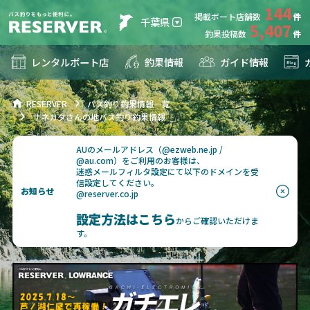
144
掲載ボート店舗数
千葉県
5,407
釣果投稿数
レンタルボート店
釣果情報
ガイド情報
RESERVER
バス釣り釣果情報一覧
サネカタさんの地バス釣り釣果情報
AUのメールアドレス（@ezweb.ne.jp /
@au.com）をご利用のお客様は、
迷惑メールフィルタ設定にて以下のドメインを受
信設定してください。
お知らせ
@reserver.co.jp
設定方法はこちら
からご確認いただけま
す。