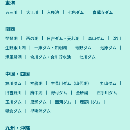
東海
五三川
大江川
入鹿池
七色ダム
青蓮寺ダム
関西
琵琶湖
西の湖
日吉ダム・天若湖
高山ダム
淀川
生野銀山湖
一庫ダム・知明湖
青野ダム
池原ダム
津風呂湖
合川ダム・合川貯水池
七川ダム
中国・四国
旭川ダム
神龍湖
生見川ダム（山代湖）
丸山ダム
旧吉野川
府中湖
野村ダム
金砂湖
石手川ダム
玉川ダム
黒瀬ダム
面河ダム
鹿野川ダム
朝倉ダム
早明浦ダム
九州・沖縄