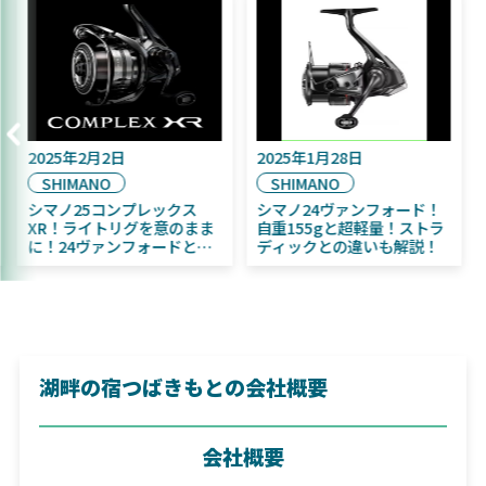
月16日
2025年2月2日
2025年1月28
SHIMANO
SHIMANO
11月発売予定！
シマノ25コンプレックス
シマノ24ヴ
 ふく魚／ちびふく魚
XR！ライトリグを意のまま
自重155gと
ベイト初心者にお
に！24ヴァンフォードとの
ディックとの
違いも解説！
湖畔の宿つばきもとの会社概要
会社概要