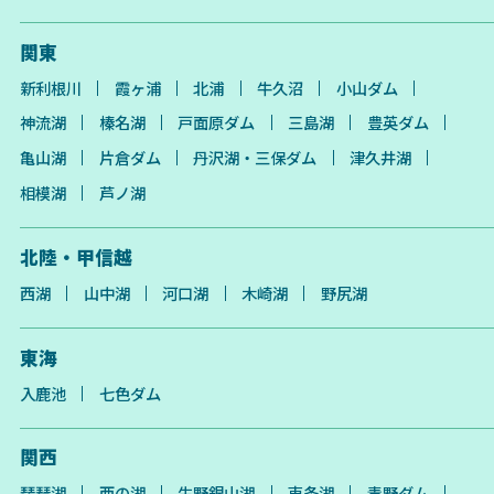
関東
新利根川
霞ヶ浦
北浦
牛久沼
小山ダム
神流湖
榛名湖
戸面原ダム
三島湖
豊英ダム
亀山湖
片倉ダム
丹沢湖・三保ダム
津久井湖
相模湖
芦ノ湖
北陸・甲信越
西湖
山中湖
河口湖
木崎湖
野尻湖
東海
入鹿池
七色ダム
関西
琵琶湖
西の湖
生野銀山湖
東条湖
青野ダム