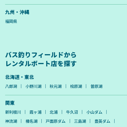
九州・沖縄
福岡県
バス釣りフィールドから
レンタルボート店を探す
北海道・東北
八郎潟
小野川湖
秋元湖
桧原湖
曽原湖
関東
新利根川
霞ヶ浦
北浦
牛久沼
小山ダム
神流湖
榛名湖
戸面原ダム
三島湖
豊英ダム