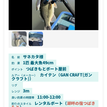
サネカタ様
名 前
1匹 最大魚49cm
釣 果
つばきもとボート屋前
ポイント
カイテン（GAN CRAFT(ガン
ルアー（メーカー）
クラフト)）
リグ
3m
レンジ
11:00-12:00
良い釣果の時間帯
レンタルボート（
湖畔の宿つばき
釣りのスタイル
もと
）