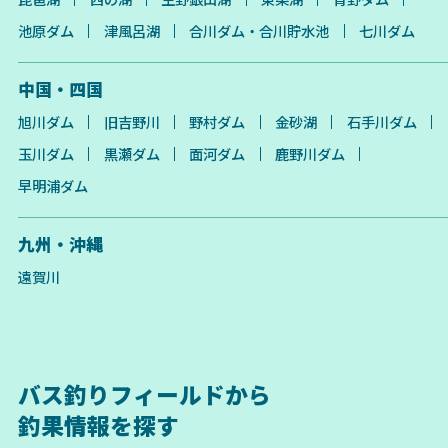
池原ダム
津風呂湖
合川ダム・合川貯水池
七川ダム
中国・四国
旭川ダム
旧吉野川
野村ダム
金砂湖
石手川ダム
玉川ダム
黒瀬ダム
面河ダム
鹿野川ダム
早明浦ダム
九州・沖縄
遠賀川
バス釣りフィールドから
釣果情報を探す