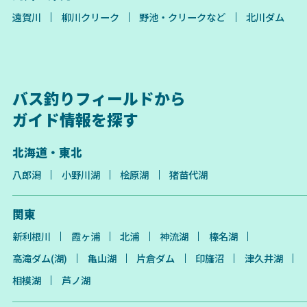
遠賀川
柳川クリーク
野池・クリークなど
北川ダム
バス釣りフィールドから
ガイド情報を探す
北海道・東北
八郎潟
小野川湖
桧原湖
猪苗代湖
関東
新利根川
霞ヶ浦
北浦
神流湖
榛名湖
高滝ダム(湖)
亀山湖
片倉ダム
印旛沼
津久井湖
相模湖
芦ノ湖