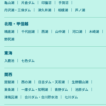
亀山湖
片倉ダム
印旛沼
手賀沼
丹沢湖・三保ダム
津久井湖
相模湖
芦ノ湖
北陸・甲信越
精進湖
千代田湖
西湖
山中湖
河口湖
木崎湖
野尻湖
東海
入鹿池
七色ダム
関西
琵琶湖
西の湖
日吉ダム・天若湖
生野銀山湖
東条湖
一庫ダム・知明湖
青野ダム
池原ダム
津風呂湖
合川ダム・合川貯水池
七川ダム