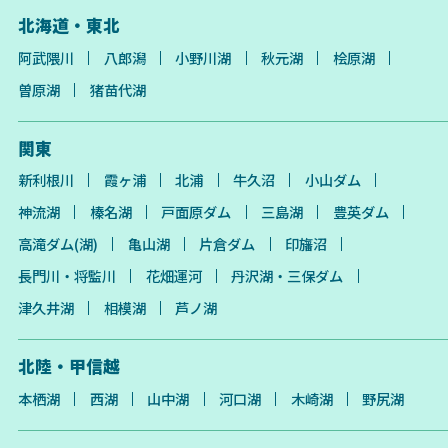
北海道・東北
阿武隈川
八郎潟
小野川湖
秋元湖
桧原湖
曽原湖
猪苗代湖
関東
新利根川
霞ヶ浦
北浦
牛久沼
小山ダム
神流湖
榛名湖
戸面原ダム
三島湖
豊英ダム
高滝ダム(湖)
亀山湖
片倉ダム
印旛沼
長門川・将監川
花畑運河
丹沢湖・三保ダム
津久井湖
相模湖
芦ノ湖
北陸・甲信越
本栖湖
西湖
山中湖
河口湖
木崎湖
野尻湖