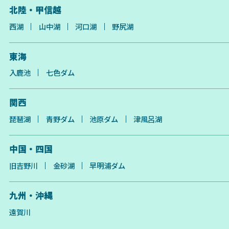
北陸・甲信越
西湖
山中湖
河口湖
野尻湖
東海
入鹿池
七色ダム
関西
琵琶湖
青野ダム
池原ダム
津風呂湖
中国・四国
旧吉野川
金砂湖
早明浦ダム
九州・沖縄
遠賀川