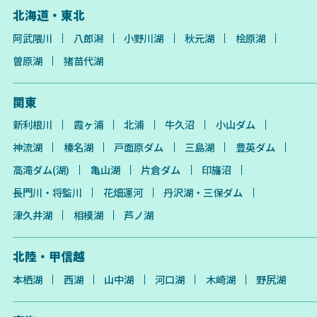
北海道・東北
阿武隈川
八郎潟
小野川湖
秋元湖
桧原湖
曽原湖
猪苗代湖
関東
新利根川
霞ヶ浦
北浦
牛久沼
小山ダム
神流湖
榛名湖
戸面原ダム
三島湖
豊英ダム
高滝ダム(湖)
亀山湖
片倉ダム
印旛沼
長門川・将監川
花畑運河
丹沢湖・三保ダム
津久井湖
相模湖
芦ノ湖
北陸・甲信越
本栖湖
西湖
山中湖
河口湖
木崎湖
野尻湖