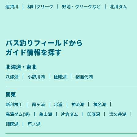
遠賀川
柳川クリーク
野池・クリークなど
北川ダム
バス釣りフィールドから
ガイド情報を探す
北海道・東北
八郎潟
小野川湖
桧原湖
猪苗代湖
関東
新利根川
霞ヶ浦
北浦
神流湖
榛名湖
高滝ダム(湖)
亀山湖
片倉ダム
印旛沼
津久井湖
相模湖
芦ノ湖