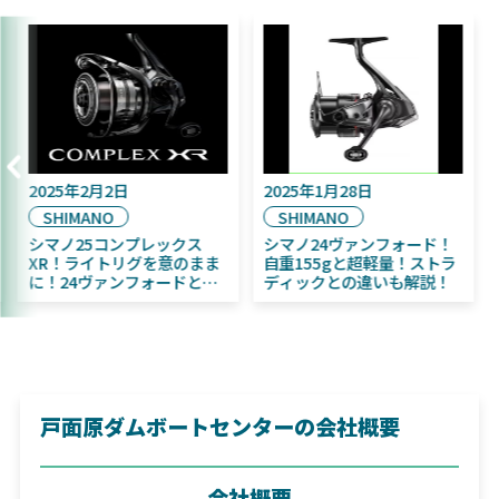
2025年2月2日
2025年1月28日
SHIMANO
SHIMANO
予定！
シマノ25コンプレックス
シマノ24ヴァンフォー
ちびふく魚
XR！ライトリグを意のまま
自重155gと超軽量！
心者にお
に！24ヴァンフォードとの
ディックとの違いも解
違いも解説！
戸面原ダムボートセンターの会社概要
会社概要