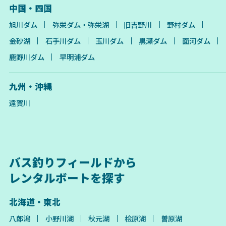
中国・四国
旭川ダム
弥栄ダム・弥栄湖
旧吉野川
野村ダム
金砂湖
石手川ダム
玉川ダム
黒瀬ダム
面河ダム
鹿野川ダム
早明浦ダム
九州・沖縄
遠賀川
バス釣りフィールドから
レンタルボートを探す
北海道・東北
八郎潟
小野川湖
秋元湖
桧原湖
曽原湖