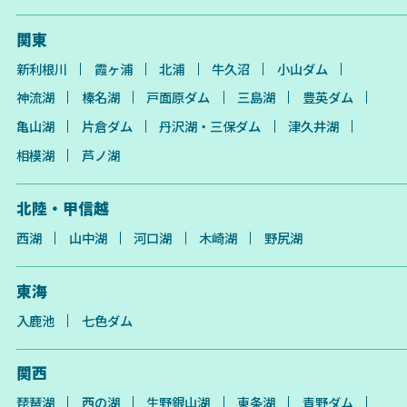
関東
新利根川
霞ヶ浦
北浦
牛久沼
小山ダム
神流湖
榛名湖
戸面原ダム
三島湖
豊英ダム
亀山湖
片倉ダム
丹沢湖・三保ダム
津久井湖
相模湖
芦ノ湖
北陸・甲信越
西湖
山中湖
河口湖
木崎湖
野尻湖
東海
入鹿池
七色ダム
関西
琵琶湖
西の湖
生野銀山湖
東条湖
青野ダム