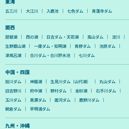
東海
五三川
大江川
入鹿池
七色ダム
青蓮寺ダム
関西
琵琶湖
西の湖
日吉ダム・天若湖
高山ダム
淀川
生野銀山湖
一庫ダム・知明湖
青野ダム
池原ダム
津風呂湖
合川ダム・合川貯水池
七川ダム
中国・四国
旭川ダム
神龍湖
生見川ダム（山代湖）
丸山ダム
旧吉野川
府中湖
野村ダム
金砂湖
石手川ダム
玉川ダム
黒瀬ダム
面河ダム
鹿野川ダム
朝倉ダム
早明浦ダム
九州・沖縄