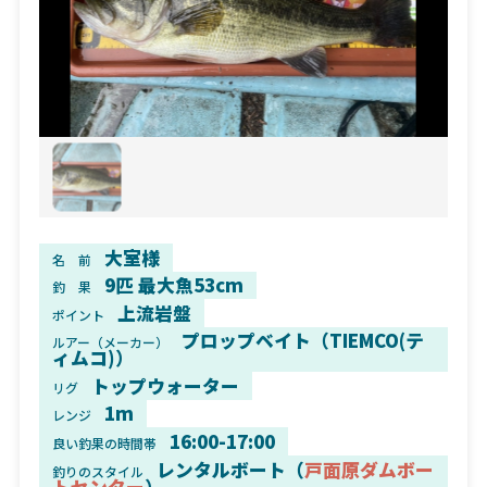
大室様
名 前
9匹 最大魚53cm
釣 果
上流岩盤
ポイント
プロップベイト（TIEMCO(テ
ルアー（メーカー）
ィムコ)）
トップウォーター
リグ
1m
レンジ
16:00-17:00
良い釣果の時間帯
レンタルボート（
戸面原ダムボー
釣りのスタイル
トセンター
）