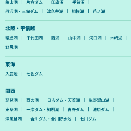
亀山湖
片倉ダム
印旛沼
手賀沼
丹沢湖・三保ダム
津久井湖
相模湖
芦ノ湖
北陸・甲信越
精進湖
千代田湖
西湖
山中湖
河口湖
木崎湖
野尻湖
東海
入鹿池
七色ダム
関西
琵琶湖
西の湖
日吉ダム・天若湖
生野銀山湖
東条湖
一庫ダム・知明湖
青野ダム
池原ダム
津風呂湖
合川ダム・合川貯水池
七川ダム