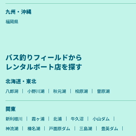
九州・沖縄
福岡県
バス釣りフィールドから
レンタルボート店を探す
北海道・東北
八郎潟
小野川湖
秋元湖
桧原湖
曽原湖
関東
新利根川
霞ヶ浦
北浦
牛久沼
小山ダム
神流湖
榛名湖
戸面原ダム
三島湖
豊英ダム