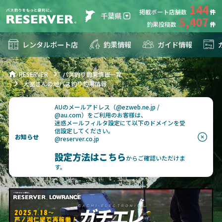
144
掲載ボート店舗数
千葉県
5,407
釣果投稿数
レンタルボート店
釣果情報
ガイド情報
RESERVER
バス釣り釣果情報一覧
大室さんの地バス釣り釣果情報
AUのメールアドレス（@ezweb.ne.jp /
@au.com）をご利用のお客様は、
迷惑メールフィルタ設定にて以下のドメインを受
信設定してください。
お知らせ
@reserver.co.jp
設定方法はこちら
からご確認いただけま
す。