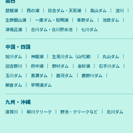
関西
琵琶湖
西の湖
日吉ダム・天若湖
高山ダム
淀川
生野銀山湖
一庫ダム・知明湖
青野ダム
池原ダム
津風呂湖
合川ダム・合川貯水池
七川ダム
中国・四国
旭川ダム
神龍湖
生見川ダム（山代湖）
丸山ダム
旧吉野川
府中湖
野村ダム
金砂湖
石手川ダム
玉川ダム
黒瀬ダム
面河ダム
鹿野川ダム
朝倉ダム
早明浦ダム
九州・沖縄
遠賀川
柳川クリーク
野池・クリークなど
北川ダム