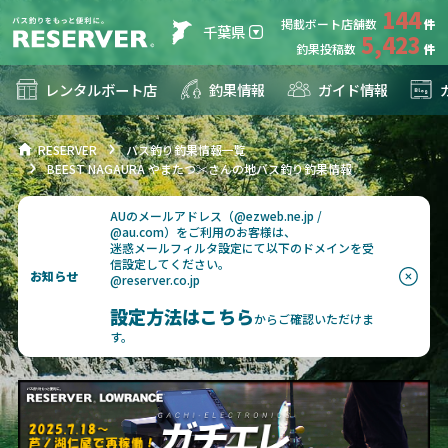
144
掲載ボート店舗数
千葉県
5,423
釣果投稿数
レンタルボート店
釣果情報
ガイド情報
RESERVER
バス釣り釣果情報一覧
BEEST NAGAURA やまたつ✂︎さんの地バス釣り釣果情報
AUのメールアドレス（@ezweb.ne.jp /
@au.com）をご利用のお客様は、
迷惑メールフィルタ設定にて以下のドメインを受
信設定してください。
お知らせ
@reserver.co.jp
設定方法はこちら
からご確認いただけま
す。