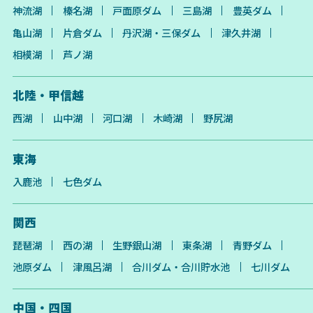
神流湖
榛名湖
戸面原ダム
三島湖
豊英ダム
亀山湖
片倉ダム
丹沢湖・三保ダム
津久井湖
相模湖
芦ノ湖
北陸・甲信越
西湖
山中湖
河口湖
木崎湖
野尻湖
東海
入鹿池
七色ダム
関西
琵琶湖
西の湖
生野銀山湖
東条湖
青野ダム
池原ダム
津風呂湖
合川ダム・合川貯水池
七川ダム
中国・四国