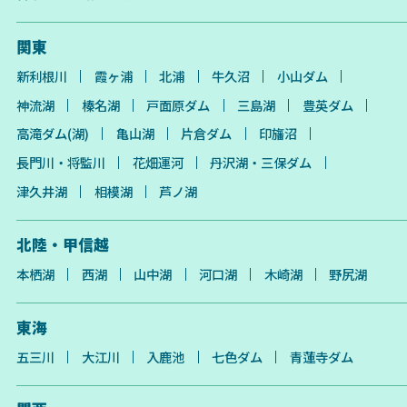
関東
新利根川
霞ヶ浦
北浦
牛久沼
小山ダム
神流湖
榛名湖
戸面原ダム
三島湖
豊英ダム
高滝ダム(湖)
亀山湖
片倉ダム
印旛沼
長門川・将監川
花畑運河
丹沢湖・三保ダム
津久井湖
相模湖
芦ノ湖
北陸・甲信越
本栖湖
西湖
山中湖
河口湖
木崎湖
野尻湖
東海
五三川
大江川
入鹿池
七色ダム
青蓮寺ダム