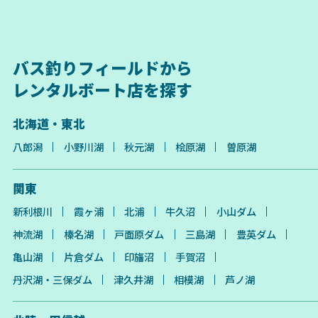
バス釣りフィールドから
レンタルボート店を探す
北海道・東北
八郎潟
小野川湖
秋元湖
桧原湖
曽原湖
関東
新利根川
霞ヶ浦
北浦
牛久沼
小山ダム
神流湖
榛名湖
戸面原ダム
三島湖
豊英ダム
亀山湖
片倉ダム
印旛沼
手賀沼
丹沢湖・三保ダム
津久井湖
相模湖
芦ノ湖