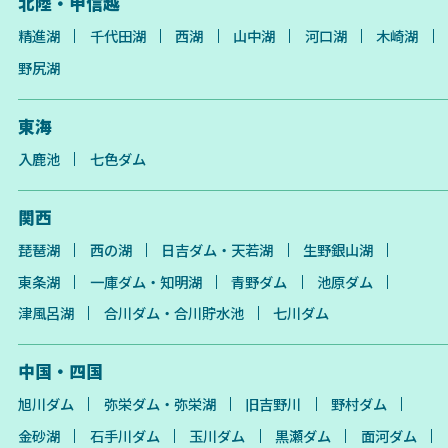
北陸・甲信越
精進湖
千代田湖
西湖
山中湖
河口湖
木崎湖
野尻湖
東海
入鹿池
七色ダム
関西
琵琶湖
西の湖
日吉ダム・天若湖
生野銀山湖
東条湖
一庫ダム・知明湖
青野ダム
池原ダム
津風呂湖
合川ダム・合川貯水池
七川ダム
中国・四国
旭川ダム
弥栄ダム・弥栄湖
旧吉野川
野村ダム
金砂湖
石手川ダム
玉川ダム
黒瀬ダム
面河ダム