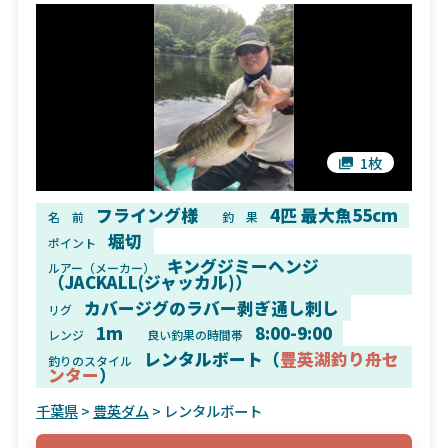
1枚
フライング様
4匹 最大魚55cm
名 前
釣 果
堀切
ポイント
キングジミーヘンジ
ルアー（メーカー）
（JACKALL(ジャッカル)）
カバージグのラバー剥ぎ通し刺し
リグ
1m
8:00-9:00
レンジ
良い釣果の時間帯
レンタルボート（
豊英湖釣り舟セ
釣りのスタイル
ンター
）
千葉県
>
豊英ダム
> レンタルボート