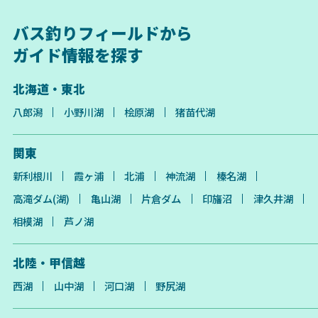
バス釣りフィールドから
ガイド情報を探す
北海道・東北
八郎潟
小野川湖
桧原湖
猪苗代湖
関東
新利根川
霞ヶ浦
北浦
神流湖
榛名湖
高滝ダム(湖)
亀山湖
片倉ダム
印旛沼
津久井湖
相模湖
芦ノ湖
北陸・甲信越
西湖
山中湖
河口湖
野尻湖