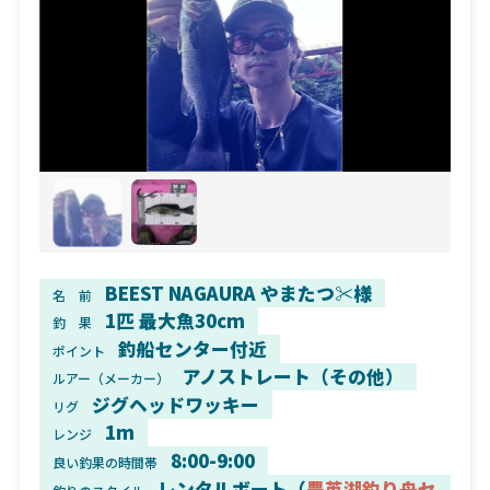
BEEST NAGAURA やまたつ✂︎様
名 前
1匹 最大魚30cm
釣 果
釣船センター付近
ポイント
アノストレート（その他）
ルアー（メーカー）
ジグヘッドワッキー
リグ
1m
レンジ
8:00-9:00
良い釣果の時間帯
レンタルボート（
豊英湖釣り舟セ