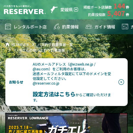
144
掲載ボート店舗数
愛媛県
5,407
釣果投稿数
レンタルボート店
釣果情報
ガイド情報
RESERVER
バス釣り釣果情報一覧
Y・Nさんの地バス釣り釣果情報
AUのメールアドレス（@ezweb.ne.jp /
@au.com）をご利用のお客様は、
迷惑メールフィルタ設定にて以下のドメインを受
信設定してください。
お知らせ
@reserver.co.jp
設定方法はこちら
からご確認いただけま
す。