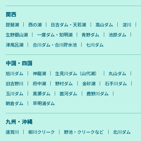
関西
琵琶湖
西の湖
日吉ダム・天若湖
高山ダム
淀川
生野銀山湖
一庫ダム・知明湖
青野ダム
池原ダム
津風呂湖
合川ダム・合川貯水池
七川ダム
中国・四国
旭川ダム
神龍湖
生見川ダム（山代湖）
丸山ダム
旧吉野川
府中湖
野村ダム
金砂湖
石手川ダム
玉川ダム
黒瀬ダム
面河ダム
鹿野川ダム
朝倉ダム
早明浦ダム
九州・沖縄
遠賀川
柳川クリーク
野池・クリークなど
北川ダム