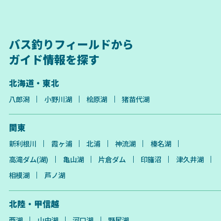
バス釣りフィールドから
ガイド情報を探す
北海道・東北
八郎潟
小野川湖
桧原湖
猪苗代湖
関東
新利根川
霞ヶ浦
北浦
神流湖
榛名湖
高滝ダム(湖)
亀山湖
片倉ダム
印旛沼
津久井湖
相模湖
芦ノ湖
北陸・甲信越
西湖
山中湖
河口湖
野尻湖