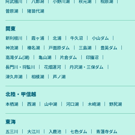
阿武隈川
八郎潟
小野川湖
秋元湖
桧原湖
曽原湖
猪苗代湖
関東
新利根川
霞ヶ浦
北浦
牛久沼
小山ダム
神流湖
榛名湖
戸面原ダム
三島湖
豊英ダム
高滝ダム(湖)
亀山湖
片倉ダム
印旛沼
長門川・将監川
花畑運河
丹沢湖・三保ダム
津久井湖
相模湖
芦ノ湖
北陸・甲信越
本栖湖
西湖
山中湖
河口湖
木崎湖
野尻湖
東海
五三川
大江川
入鹿池
七色ダム
青蓮寺ダム