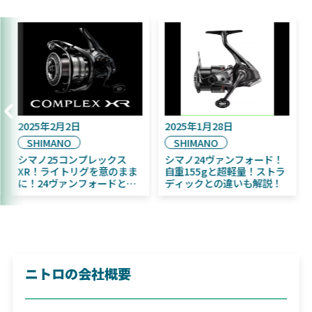
2025年2月2日
2025年1月28日
SHIMANO
SHIMANO
！
シマノ25コンプレックス
シマノ24ヴァンフォード
ふく魚
XR！ライトリグを意のまま
自重155gと超軽量！スト
者にお
に！24ヴァンフォードとの
ディックとの違いも解説
違いも解説！
ニトロの会社概要