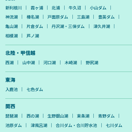
新利根川
霞ヶ浦
北浦
牛久沼
小山ダム
神流湖
榛名湖
戸面原ダム
三島湖
豊英ダム
亀山湖
片倉ダム
丹沢湖・三保ダム
津久井湖
相模湖
芦ノ湖
北陸・甲信越
西湖
山中湖
河口湖
木崎湖
野尻湖
東海
入鹿池
七色ダム
関西
琵琶湖
西の湖
生野銀山湖
東条湖
青野ダム
池原ダム
津風呂湖
合川ダム・合川貯水池
七川ダム