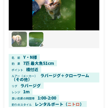
Y・N様
名 前
7匹 最大魚51cm
釣 果
橋付近
ポイント
ラバージグ＋クローワーム
ルアー（メーカー）
（その他）
ラバージグ
リグ
1m
レンジ
1:00-2:00
良い釣果の時間帯
レンタルボート（
ニトロ
）
釣りのスタイル