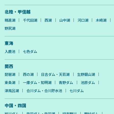
北陸・甲信越
精進湖
千代田湖
西湖
山中湖
河口湖
木崎湖
野尻湖
東海
入鹿池
七色ダム
関西
琵琶湖
西の湖
日吉ダム・天若湖
生野銀山湖
東条湖
一庫ダム・知明湖
青野ダム
池原ダム
津風呂湖
合川ダム・合川貯水池
七川ダム
中国・四国
旭川ダム
弥栄ダム・弥栄湖
旧吉野川
野村ダム