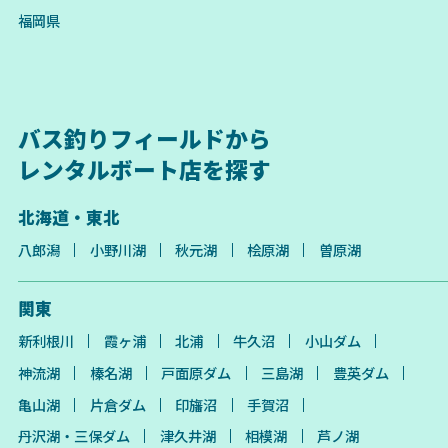
福岡県
バス釣りフィールドから
レンタルボート店を探す
北海道・東北
八郎潟
小野川湖
秋元湖
桧原湖
曽原湖
関東
新利根川
霞ヶ浦
北浦
牛久沼
小山ダム
神流湖
榛名湖
戸面原ダム
三島湖
豊英ダム
亀山湖
片倉ダム
印旛沼
手賀沼
丹沢湖・三保ダム
津久井湖
相模湖
芦ノ湖