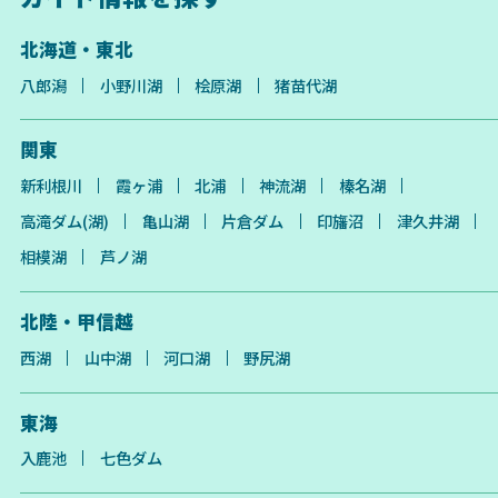
北海道・東北
八郎潟
小野川湖
桧原湖
猪苗代湖
関東
新利根川
霞ヶ浦
北浦
神流湖
榛名湖
高滝ダム(湖)
亀山湖
片倉ダム
印旛沼
津久井湖
相模湖
芦ノ湖
北陸・甲信越
西湖
山中湖
河口湖
野尻湖
東海
入鹿池
七色ダム