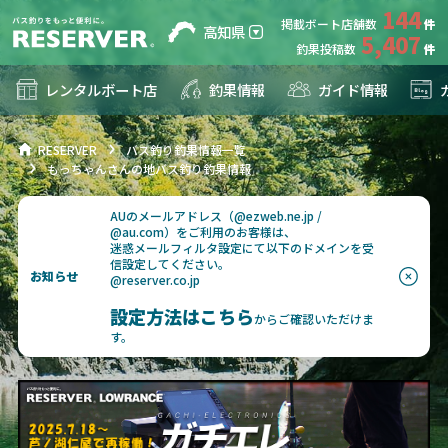
144
掲載ボート店舗数
高知県
5,407
釣果投稿数
レンタルボート店
釣果情報
ガイド情報
RESERVER
バス釣り釣果情報一覧
もっちゃんさんの地バス釣り釣果情報
AUのメールアドレス（@ezweb.ne.jp /
@au.com）をご利用のお客様は、
迷惑メールフィルタ設定にて以下のドメインを受
信設定してください。
お知らせ
@reserver.co.jp
設定方法はこちら
からご確認いただけま
す。