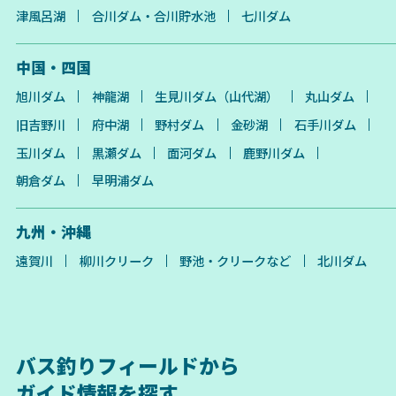
津風呂湖
合川ダム・合川貯水池
七川ダム
中国・四国
旭川ダム
神龍湖
生見川ダム（山代湖）
丸山ダム
旧吉野川
府中湖
野村ダム
金砂湖
石手川ダム
玉川ダム
黒瀬ダム
面河ダム
鹿野川ダム
朝倉ダム
早明浦ダム
九州・沖縄
遠賀川
柳川クリーク
野池・クリークなど
北川ダム
バス釣りフィールドから
ガイド情報を探す