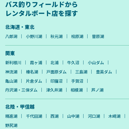
バス釣りフィールドから
レンタルボート店を探す
北海道・東北
八郎潟
小野川湖
秋元湖
桧原湖
曽原湖
関東
新利根川
霞ヶ浦
北浦
牛久沼
小山ダム
神流湖
榛名湖
戸面原ダム
三島湖
豊英ダム
亀山湖
片倉ダム
印旛沼
手賀沼
丹沢湖・三保ダム
津久井湖
相模湖
芦ノ湖
北陸・甲信越
精進湖
千代田湖
西湖
山中湖
河口湖
木崎湖
野尻湖