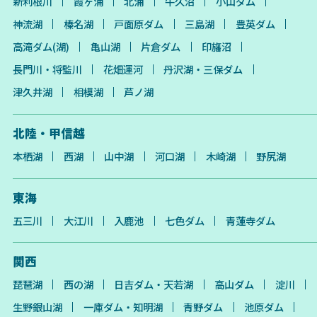
新利根川
霞ヶ浦
北浦
牛久沼
小山ダム
神流湖
榛名湖
戸面原ダム
三島湖
豊英ダム
高滝ダム(湖)
亀山湖
片倉ダム
印旛沼
長門川・将監川
花畑運河
丹沢湖・三保ダム
津久井湖
相模湖
芦ノ湖
北陸・甲信越
本栖湖
西湖
山中湖
河口湖
木崎湖
野尻湖
東海
五三川
大江川
入鹿池
七色ダム
青蓮寺ダム
関西
琵琶湖
西の湖
日吉ダム・天若湖
高山ダム
淀川
生野銀山湖
一庫ダム・知明湖
青野ダム
池原ダム