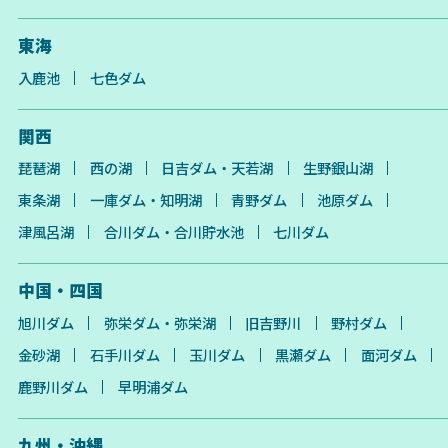
東海
入鹿池
七色ダム
関西
琵琶湖
西の湖
日吉ダム・天若湖
生野銀山湖
東条湖
一庫ダム・知明湖
青野ダム
池原ダム
津風呂湖
合川ダム・合川貯水池
七川ダム
中国・四国
旭川ダム
弥栄ダム・弥栄湖
旧吉野川
野村ダム
金砂湖
石手川ダム
玉川ダム
黒瀬ダム
面河ダム
鹿野川ダム
早明浦ダム
九州・沖縄