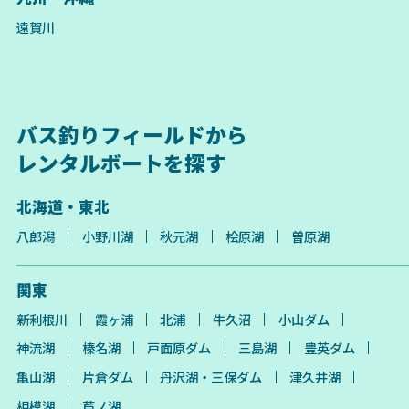
遠賀川
バス釣りフィールドから
レンタルボートを探す
北海道・東北
八郎潟
小野川湖
秋元湖
桧原湖
曽原湖
関東
新利根川
霞ヶ浦
北浦
牛久沼
小山ダム
神流湖
榛名湖
戸面原ダム
三島湖
豊英ダム
亀山湖
片倉ダム
丹沢湖・三保ダム
津久井湖
相模湖
芦ノ湖