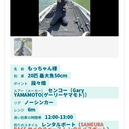
もっちゃん様
名 前
20匹 最大魚50cm
釣 果
段々畑
ポイント
センコー（Gary
ルアー（メーカー）
YAMAMOTO(ゲーリーヤマモト)）
ノーシンカー
リグ
6m
レンジ
12:00-13:00
良い釣果の時間帯
レンタルボート（
SAMEURA
釣りのスタイル
BASE サメウラベース レンタルバスボート
）