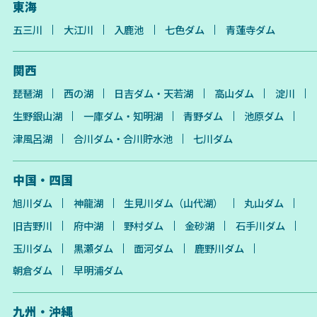
東海
五三川
大江川
入鹿池
七色ダム
青蓮寺ダム
関西
琵琶湖
西の湖
日吉ダム・天若湖
高山ダム
淀川
生野銀山湖
一庫ダム・知明湖
青野ダム
池原ダム
津風呂湖
合川ダム・合川貯水池
七川ダム
中国・四国
旭川ダム
神龍湖
生見川ダム（山代湖）
丸山ダム
旧吉野川
府中湖
野村ダム
金砂湖
石手川ダム
玉川ダム
黒瀬ダム
面河ダム
鹿野川ダム
朝倉ダム
早明浦ダム
九州・沖縄