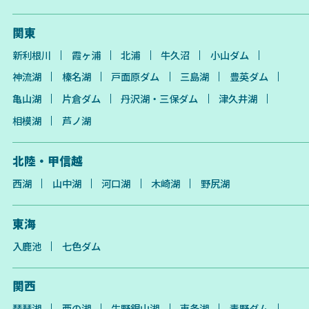
関東
新利根川
霞ヶ浦
北浦
牛久沼
小山ダム
神流湖
榛名湖
戸面原ダム
三島湖
豊英ダム
亀山湖
片倉ダム
丹沢湖・三保ダム
津久井湖
相模湖
芦ノ湖
北陸・甲信越
西湖
山中湖
河口湖
木崎湖
野尻湖
東海
入鹿池
七色ダム
関西
琵琶湖
西の湖
生野銀山湖
東条湖
青野ダム