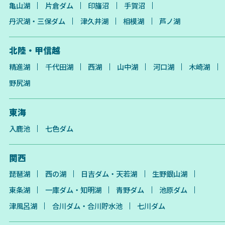
亀山湖
片倉ダム
印旛沼
手賀沼
丹沢湖・三保ダム
津久井湖
相模湖
芦ノ湖
北陸・甲信越
精進湖
千代田湖
西湖
山中湖
河口湖
木崎湖
野尻湖
東海
入鹿池
七色ダム
関西
琵琶湖
西の湖
日吉ダム・天若湖
生野銀山湖
東条湖
一庫ダム・知明湖
青野ダム
池原ダム
津風呂湖
合川ダム・合川貯水池
七川ダム