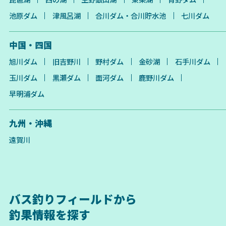
池原ダム
津風呂湖
合川ダム・合川貯水池
七川ダム
中国・四国
旭川ダム
旧吉野川
野村ダム
金砂湖
石手川ダム
玉川ダム
黒瀬ダム
面河ダム
鹿野川ダム
早明浦ダム
九州・沖縄
遠賀川
バス釣りフィールドから
釣果情報を探す