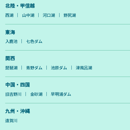
北陸・甲信越
西湖
山中湖
河口湖
野尻湖
東海
入鹿池
七色ダム
関西
琵琶湖
青野ダム
池原ダム
津風呂湖
中国・四国
旧吉野川
金砂湖
早明浦ダム
九州・沖縄
遠賀川