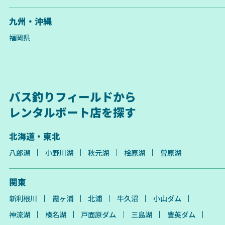
九州・沖縄
福岡県
バス釣りフィールドから
レンタルボート店を探す
北海道・東北
八郎潟
小野川湖
秋元湖
桧原湖
曽原湖
関東
新利根川
霞ヶ浦
北浦
牛久沼
小山ダム
神流湖
榛名湖
戸面原ダム
三島湖
豊英ダム