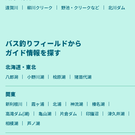
遠賀川
柳川クリーク
野池・クリークなど
北川ダム
バス釣りフィールドから
ガイド情報を探す
北海道・東北
八郎潟
小野川湖
桧原湖
猪苗代湖
関東
新利根川
霞ヶ浦
北浦
神流湖
榛名湖
高滝ダム(湖)
亀山湖
片倉ダム
印旛沼
津久井湖
相模湖
芦ノ湖