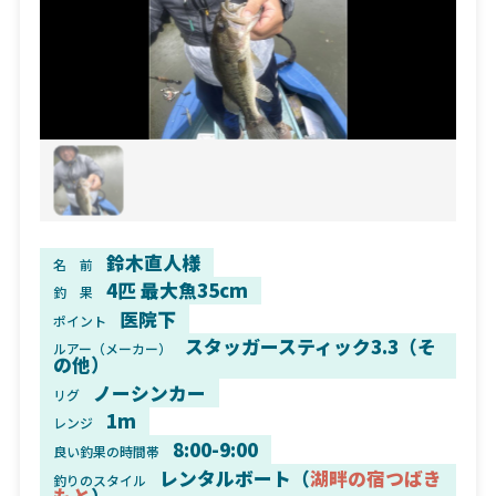
鈴木直人様
名 前
4匹 最大魚35cm
釣 果
医院下
ポイント
スタッガースティック3.3（そ
ルアー（メーカー）
の他）
ノーシンカー
リグ
1m
レンジ
8:00-9:00
良い釣果の時間帯
レンタルボート（
湖畔の宿つばき
釣りのスタイル
もと
）