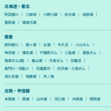
北海道・東北
阿武隈川
八郎潟
小野川湖
秋元湖
桧原湖
曽原湖
猪苗代湖
関東
新利根川
霞ヶ浦
北浦
牛久沼
小山ダム
神流湖
榛名湖
戸面原ダム
三島湖
豊英ダム
高滝ダム(湖)
亀山湖
片倉ダム
印旛沼
長門川・将監川
花畑運河
丹沢湖・三保ダム
津久井湖
相模湖
芦ノ湖
北陸・甲信越
本栖湖
西湖
山中湖
河口湖
木崎湖
野尻湖