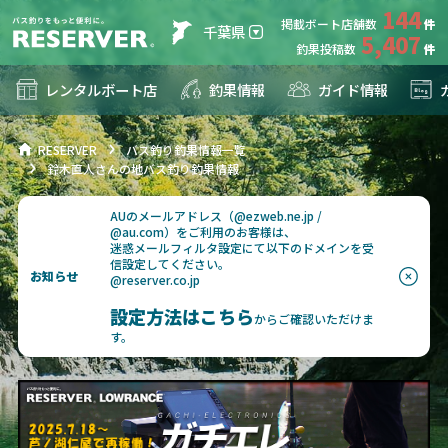
144
掲載ボート店舗数
千葉県
5,407
釣果投稿数
レンタルボート店
釣果情報
ガイド情報
RESERVER
バス釣り釣果情報一覧
鈴木直人さんの地バス釣り釣果情報
AUのメールアドレス（@ezweb.ne.jp /
@au.com）をご利用のお客様は、
迷惑メールフィルタ設定にて以下のドメインを受
信設定してください。
お知らせ
@reserver.co.jp
設定方法はこちら
からご確認いただけま
す。