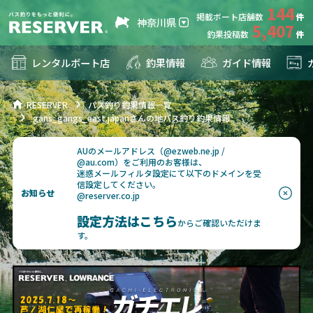
144
掲載ボート店舗数
神奈川県
5,407
釣果投稿数
レンタルボート店
釣果情報
ガイド情報
RESERVER
バス釣り釣果情報一覧
gans_gangs_east.japanさんの地バス釣り釣果情報
AUのメールアドレス（@ezweb.ne.jp /
@au.com）をご利用のお客様は、
迷惑メールフィルタ設定にて以下のドメインを受
信設定してください。
お知らせ
@reserver.co.jp
設定方法はこちら
からご確認いただけま
す。