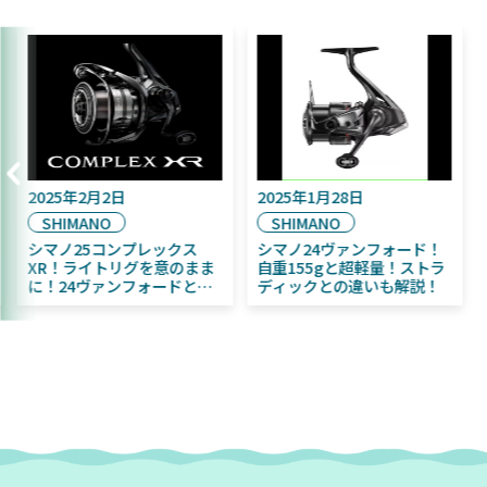
月16日
2025年2月2日
2025年1月28
SHIMANO
SHIMANO
11月発売予定！
シマノ25コンプレックス
シマノ24ヴ
 ふく魚／ちびふく魚
XR！ライトリグを意のまま
自重155gと
ベイト初心者にお
に！24ヴァンフォードとの
ディックとの
違いも解説！