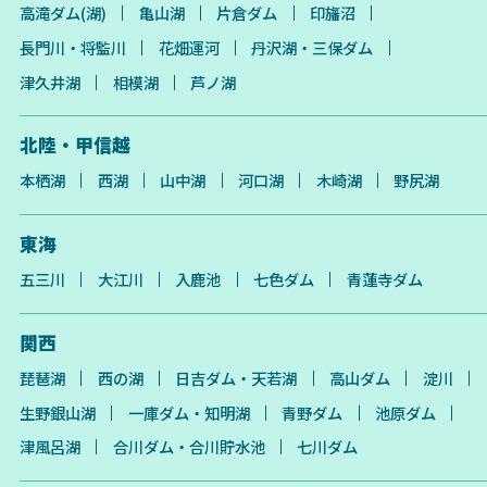
高滝ダム(湖)
亀山湖
片倉ダム
印旛沼
長門川・将監川
花畑運河
丹沢湖・三保ダム
津久井湖
相模湖
芦ノ湖
北陸・甲信越
本栖湖
西湖
山中湖
河口湖
木崎湖
野尻湖
東海
五三川
大江川
入鹿池
七色ダム
青蓮寺ダム
関西
琵琶湖
西の湖
日吉ダム・天若湖
高山ダム
淀川
生野銀山湖
一庫ダム・知明湖
青野ダム
池原ダム
津風呂湖
合川ダム・合川貯水池
七川ダム