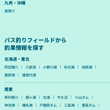
九州・沖縄
遠賀川
バス釣りフィールドから
釣果情報を探す
北海道・東北
阿武隈川
八郎潟
小野川湖
秋元湖
桧原湖
曽原湖
猪苗代湖
関東
新利根川
霞ヶ浦
北浦
牛久沼
小山ダム
神流湖
榛名湖
戸面原ダム
三島湖
豊英ダム