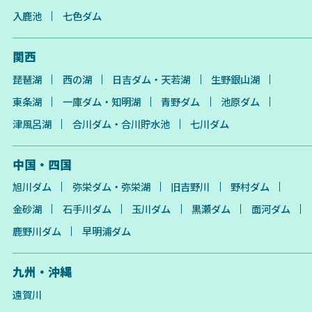
入鹿池
七色ダム
関西
琵琶湖
西の湖
日吉ダム・天若湖
生野銀山湖
東条湖
一庫ダム・知明湖
青野ダム
池原ダム
津風呂湖
合川ダム・合川貯水池
七川ダム
中国・四国
旭川ダム
弥栄ダム・弥栄湖
旧吉野川
野村ダム
金砂湖
石手川ダム
玉川ダム
黒瀬ダム
面河ダム
鹿野川ダム
早明浦ダム
九州・沖縄
遠賀川