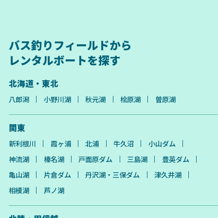
バス釣りフィールドから
レンタルボートを探す
北海道・東北
八郎潟
小野川湖
秋元湖
桧原湖
曽原湖
関東
新利根川
霞ヶ浦
北浦
牛久沼
小山ダム
神流湖
榛名湖
戸面原ダム
三島湖
豊英ダム
亀山湖
片倉ダム
丹沢湖・三保ダム
津久井湖
相模湖
芦ノ湖