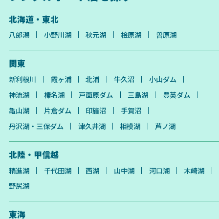
北海道・東北
八郎潟
小野川湖
秋元湖
桧原湖
曽原湖
関東
新利根川
霞ヶ浦
北浦
牛久沼
小山ダム
神流湖
榛名湖
戸面原ダム
三島湖
豊英ダム
亀山湖
片倉ダム
印旛沼
手賀沼
丹沢湖・三保ダム
津久井湖
相模湖
芦ノ湖
北陸・甲信越
精進湖
千代田湖
西湖
山中湖
河口湖
木崎湖
野尻湖
東海