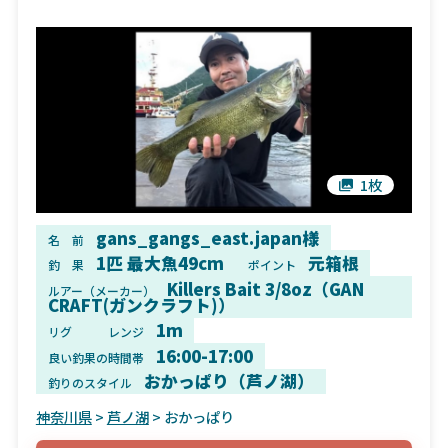
1枚
gans_gangs_east.japan様
名 前
1匹 最大魚49cm
元箱根
釣 果
ポイント
Killers Bait 3/8oz（GAN
ルアー（メーカー）
CRAFT(ガンクラフト)）
1m
リグ
レンジ
16:00-17:00
良い釣果の時間帯
おかっぱり（芦ノ湖）
釣りのスタイル
神奈川県
>
芦ノ湖
> おかっぱり