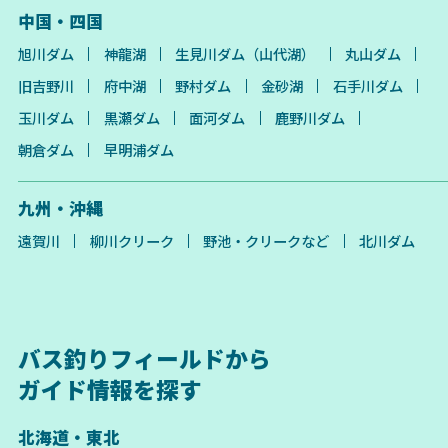
中国・四国
旭川ダム
神龍湖
生見川ダム（山代湖）
丸山ダム
旧吉野川
府中湖
野村ダム
金砂湖
石手川ダム
玉川ダム
黒瀬ダム
面河ダム
鹿野川ダム
朝倉ダム
早明浦ダム
九州・沖縄
遠賀川
柳川クリーク
野池・クリークなど
北川ダム
バス釣りフィールドから
ガイド情報を探す
北海道・東北