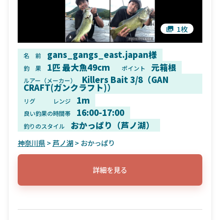
1枚
gans_gangs_east.japan様
名 前
1匹 最大魚49cm
元箱根
釣 果
ポイント
Killers Bait 3/8（GAN
ルアー（メーカー）
CRAFT(ガンクラフト)）
1m
リグ
レンジ
16:00-17:00
良い釣果の時間帯
おかっぱり（芦ノ湖）
釣りのスタイル
神奈川県
>
芦ノ湖
> おかっぱり
詳細を見る