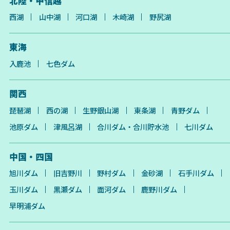
北陸・甲信越
西湖
山中湖
河口湖
木崎湖
野尻湖
東海
入鹿池
七色ダム
関西
琵琶湖
西の湖
生野銀山湖
東条湖
青野ダム
池原ダム
津風呂湖
合川ダム・合川貯水池
七川ダム
中国・四国
旭川ダム
旧吉野川
野村ダム
金砂湖
石手川ダム
玉川ダム
黒瀬ダム
面河ダム
鹿野川ダム
早明浦ダム