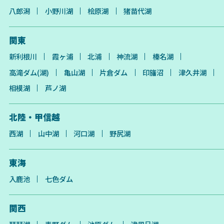
八郎潟
小野川湖
桧原湖
猪苗代湖
関東
新利根川
霞ヶ浦
北浦
神流湖
榛名湖
高滝ダム(湖)
亀山湖
片倉ダム
印旛沼
津久井湖
相模湖
芦ノ湖
北陸・甲信越
西湖
山中湖
河口湖
野尻湖
東海
入鹿池
七色ダム
関西