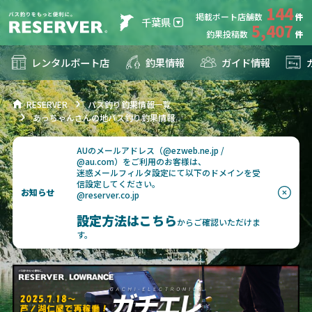
144
掲載ボート店舗数
千葉県
5,407
釣果投稿数
レンタルボート店
釣果情報
ガイド情報
RESERVER
バス釣り釣果情報一覧
あっちゃんさんの地バス釣り釣果情報
AUのメールアドレス（@ezweb.ne.jp /
@au.com）をご利用のお客様は、
迷惑メールフィルタ設定にて以下のドメインを受
信設定してください。
お知らせ
@reserver.co.jp
設定方法はこちら
からご確認いただけま
す。