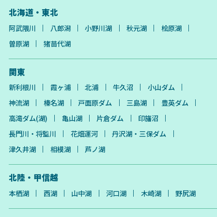
北海道・東北
阿武隈川
八郎潟
小野川湖
秋元湖
桧原湖
曽原湖
猪苗代湖
関東
新利根川
霞ヶ浦
北浦
牛久沼
小山ダム
神流湖
榛名湖
戸面原ダム
三島湖
豊英ダム
高滝ダム(湖)
亀山湖
片倉ダム
印旛沼
長門川・将監川
花畑運河
丹沢湖・三保ダム
津久井湖
相模湖
芦ノ湖
北陸・甲信越
本栖湖
西湖
山中湖
河口湖
木崎湖
野尻湖