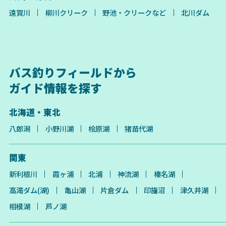
遠賀川
柳川クリーク
野池・クリークなど
北川ダム
バス釣りフィールドから
ガイド情報を探す
北海道・東北
八郎潟
小野川湖
桧原湖
猪苗代湖
関東
新利根川
霞ヶ浦
北浦
神流湖
榛名湖
高滝ダム(湖)
亀山湖
片倉ダム
印旛沼
津久井湖
相模湖
芦ノ湖