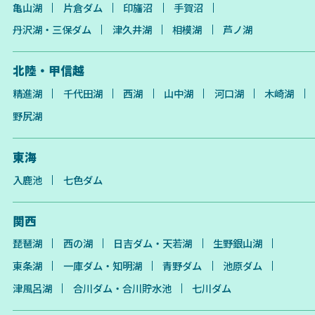
亀山湖
片倉ダム
印旛沼
手賀沼
丹沢湖・三保ダム
津久井湖
相模湖
芦ノ湖
北陸・甲信越
精進湖
千代田湖
西湖
山中湖
河口湖
木崎湖
野尻湖
東海
入鹿池
七色ダム
関西
琵琶湖
西の湖
日吉ダム・天若湖
生野銀山湖
東条湖
一庫ダム・知明湖
青野ダム
池原ダム
津風呂湖
合川ダム・合川貯水池
七川ダム