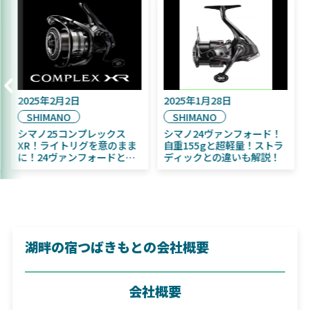
025年9月16日
2025年2月2日
2025
DAIWA
SHIMANO
SH
025年11月発売予定！
シマノ25コンプレックス
シマノ
AIWA ふく魚／ちびふく魚
XR！ライトリグを意のまま
自重1
ビッグベイト初心者にお
に！24ヴァンフォードとの
ディ
すめ！
違いも解説！
湖畔の宿つばきもとの会社概要
会社概要