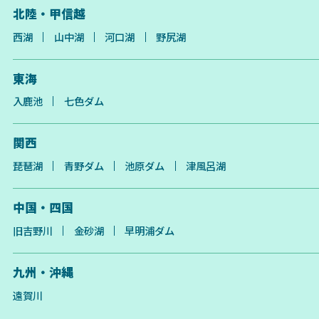
北陸・甲信越
西湖
山中湖
河口湖
野尻湖
東海
入鹿池
七色ダム
関西
琵琶湖
青野ダム
池原ダム
津風呂湖
中国・四国
旧吉野川
金砂湖
早明浦ダム
九州・沖縄
遠賀川