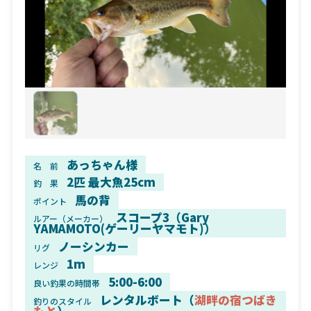
あっちゃん様
名 前
2匹 最大魚25cm
釣 果
馬の背
ポイント
スコープ3（Gary
ルアー（メーカー）
YAMAMOTO(ゲーリーヤマモト)）
ノーシンカー
リグ
1m
レンジ
5:00-6:00
良い釣果の時間帯
レンタルボート（
湖畔の宿つばき
釣りのスタイル
もと
）