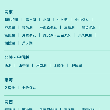
関東
新利根川
霞ヶ浦
北浦
牛久沼
小山ダム
神流湖
榛名湖
戸面原ダム
三島湖
豊英ダム
亀山湖
片倉ダム
丹沢湖・三保ダム
津久井湖
相模湖
芦ノ湖
北陸・甲信越
西湖
山中湖
河口湖
木崎湖
野尻湖
東海
入鹿池
七色ダム
関西
琵琶湖
西の湖
生野銀山湖
東条湖
青野ダム