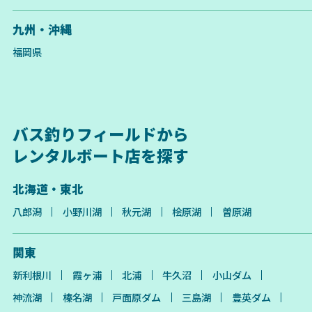
九州・沖縄
福岡県
バス釣りフィールドから
レンタルボート店を探す
北海道・東北
八郎潟
小野川湖
秋元湖
桧原湖
曽原湖
関東
新利根川
霞ヶ浦
北浦
牛久沼
小山ダム
神流湖
榛名湖
戸面原ダム
三島湖
豊英ダム