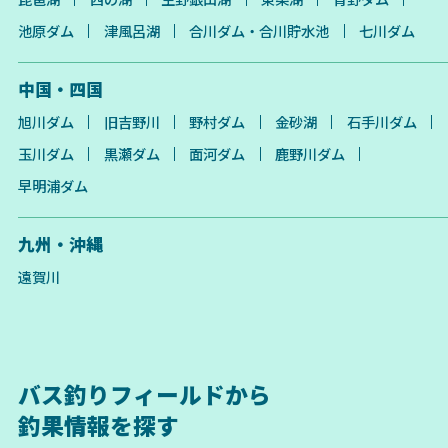
池原ダム
津風呂湖
合川ダム・合川貯水池
七川ダム
中国・四国
旭川ダム
旧吉野川
野村ダム
金砂湖
石手川ダム
玉川ダム
黒瀬ダム
面河ダム
鹿野川ダム
早明浦ダム
九州・沖縄
遠賀川
バス釣りフィールドから
釣果情報を探す