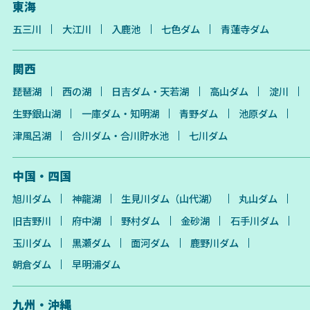
東海
五三川
大江川
入鹿池
七色ダム
青蓮寺ダム
関西
琵琶湖
西の湖
日吉ダム・天若湖
高山ダム
淀川
生野銀山湖
一庫ダム・知明湖
青野ダム
池原ダム
津風呂湖
合川ダム・合川貯水池
七川ダム
中国・四国
旭川ダム
神龍湖
生見川ダム（山代湖）
丸山ダム
旧吉野川
府中湖
野村ダム
金砂湖
石手川ダム
玉川ダム
黒瀬ダム
面河ダム
鹿野川ダム
朝倉ダム
早明浦ダム
九州・沖縄