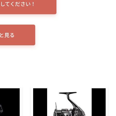
してください！
トリプルショ
ローランス イーグルアイ（EAGLE EYE）イ
エル
説！
ンプレ！ガーミンとの比較も併せてご説明い
ンバ
たします
と見る