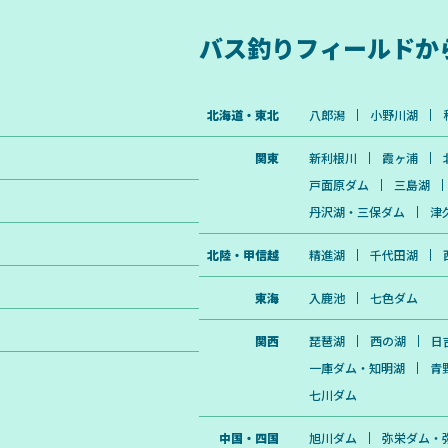
バス釣りフィールドか
北海道・東北
八郎潟
小野川湖
関東
新利根川
霞ヶ浦
戸面原ダム
三島湖
丹沢湖・三保ダム
津
北陸・甲信越
精進湖
千代田湖
東海
入鹿池
七色ダム
関西
琵琶湖
西の湖
日
一庫ダム・知明湖
青
七川ダム
中国・四国
旭川ダム
弥栄ダム・