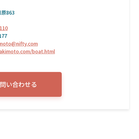
原863
110
177
moto@nifty.com
bakimoto.com/boat.html
問い合わせる