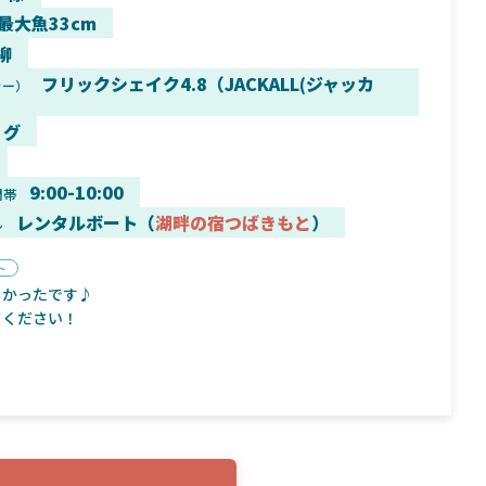
 最大魚33cm
柳
フリックシェイク4.8（JACKALL(ジャッカ
カー）
9月16日
2025年2月2日
リグ
く魚／ちび
シマノ25コンプレックス XR！ライトリグを
シマノ
すめ！
意のままに！24ヴァンフォードとの違いも
量！
解説！
9:00-10:00
間帯
レンタルボート（
湖畔の宿つばきもと
）
ル
ト
しかったです♪
てください！
魚探
バ
年3月7日
2026年4月16日