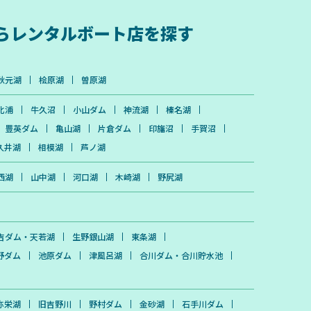
ら
レンタルボート店を探す
秋元湖
桧原湖
曽原湖
北浦
牛久沼
小山ダム
神流湖
榛名湖
豊英ダム
亀山湖
片倉ダム
印旛沼
手賀沼
久井湖
相模湖
芦ノ湖
西湖
山中湖
河口湖
木崎湖
野尻湖
吉ダム・天若湖
生野銀山湖
東条湖
野ダム
池原ダム
津風呂湖
合川ダム・合川貯水池
弥栄湖
旧吉野川
野村ダム
金砂湖
石手川ダム