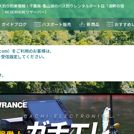
のバス釣り釣果情報！千葉県-亀山湖のバス釣りレンタルボート店「湖畔の宿
｜RESERVER(リザーバー）
ガイドブログ
バスボート販売
新商品
おすすめ
報
au.com）をご利用のお客様は、
を受信設定してください。
す。