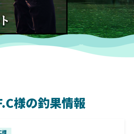
.F.C様の釣果情報
SHIMANO
SH
.C様