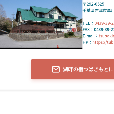
〒292-0525
千葉県君津市草川
TEL：
0439-39-2
FAX：0439-39-2
E-mail：
tsubaki
HP：
https://tu
湖畔の宿つばきもとに