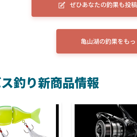
ぜひあなたの釣果も投稿
ーグルアイ（EAGLE EYE）」
ELowrance EAGLE 7/9インチ 
り身近に！HOOK REVEAL
ットHD！EAGLE EYEとの違いも解
説！
亀山湖の釣果をもっ
バス釣り新商品情報