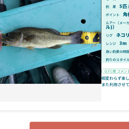
5匹
釣 果
角
ポイント
ルアー（メー
ル)）
2025年1月28日
2025年
ネコ
リグ
ンフォード！自重155gと超軽
2025年11月発売予定！DAIWA ふ
3m
レンジ
ィックとの違いも解説！
ふく魚はビッグベイト初心者におす
良い釣果の時
釣りのスタイ
G.F.C様 コメン
相変わらず楽
また利用させ
魚探
2025年7月10日
2025