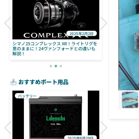
2025年2月2日
び
シマノ25コンプレックス XR！ライトリグを
シマノ24ヴァ
意のままに！24ヴァンフォードとの違いも
量！ストラデ
解説！
おすすめボート用品
バッテリー
魚探
2025年8月29日