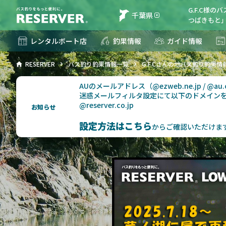
G.F.C様
千葉県
つばきもと」
レンタルボート店
釣果情報
ガイド情報
RESERVER
バス釣り釣果情報一覧
G.F.Cさんの地バス釣り釣果情
AUのメールアドレス（@ezweb.ne.jp / @
迷惑メールフィルタ設定にて以下のドメイン
@reserver.co.jp
お知らせ
設定方法はこちら
からご確認いただけま