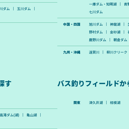
一庫ダム・知明湖
青
川ダム
玉川ダム
七川ダム
中国・四国
旭川ダム
神龍湖
野村ダム
金砂湖
鹿野川ダム
朝倉ダム
九州・沖縄
遠賀川
柳川クリーク
探す
バス釣りフィールドか
関東
津久井湖
相模湖
高滝ダム(湖)
亀山湖