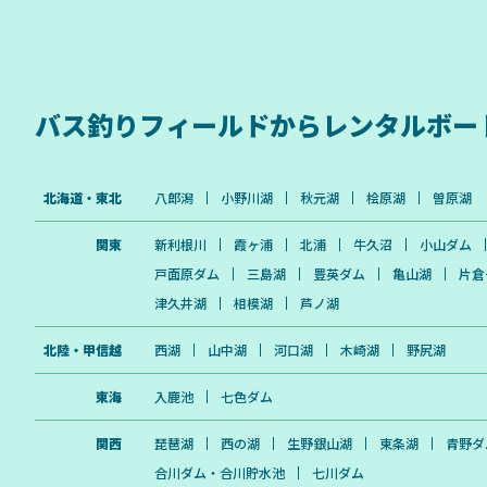
バス釣りフィールドから
レンタルボー
北海道・東北
八郎潟
小野川湖
秋元湖
桧原湖
曽原湖
関東
新利根川
霞ヶ浦
北浦
牛久沼
小山ダム
戸面原ダム
三島湖
豊英ダム
亀山湖
片倉
津久井湖
相模湖
芦ノ湖
北陸・甲信越
西湖
山中湖
河口湖
木崎湖
野尻湖
東海
入鹿池
七色ダム
関西
琵琶湖
西の湖
生野銀山湖
東条湖
青野ダ
合川ダム・合川貯水池
七川ダム