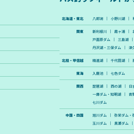
北海道・東北
八郎潟
小野川湖
関東
新利根川
霞ヶ浦
戸面原ダム
三島湖
丹沢湖・三保ダム
津
北陸・甲信越
精進湖
千代田湖
東海
入鹿池
七色ダム
関西
琵琶湖
西の湖
日
一庫ダム・知明湖
青
七川ダム
中国・四国
旭川ダム
弥栄ダム・
玉川ダム
黒瀬ダム