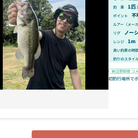
1匹
釣 果
不
ポイント
ルアー（メー
ノー
リグ
2025年1月28日
2025年
1m
レンジ
ンフォード！自重155gと超軽
2025年11月発売予定！DAIWA ふ
ィックとの違いも解説！
ふく魚はビッグベイト初心者におす
良い釣果の時
釣りのスタイ
納豆野郎様 コ
初釣行場所で
魚探
2025年7月10日
2025