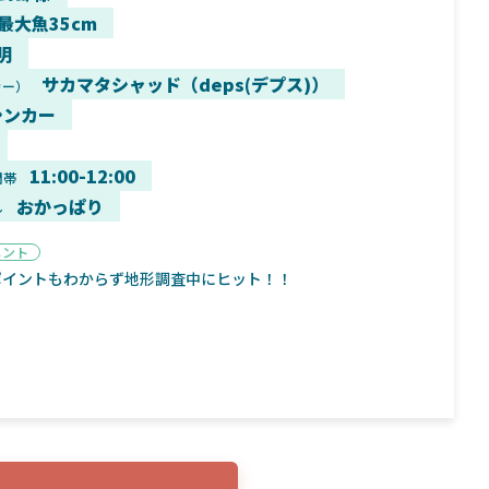
 最大魚35cm
明
サカマタシャッド（deps(デプス)）
カー）
シンカー
9月16日
2025年2月2日
く魚／ちび
シマノ25コンプレックス XR！ライトリグを
シマノ
すめ！
意のままに！24ヴァンフォードとの違いも
量！
11:00-12:00
間帯
解説！
おかっぱり
ル
メント
ポイントもわからず地形調査中にヒット！！
魚探
バ
年3月7日
2026年4月16日