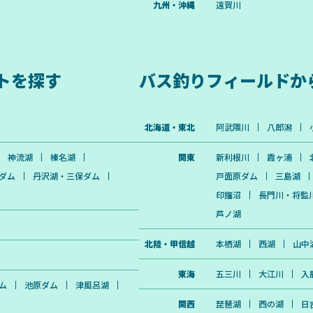
九州・沖縄
遠賀川
トを探す
バス釣りフィールドか
北海道・東北
阿武隈川
八郎潟
神流湖
榛名湖
関東
新利根川
霞ヶ浦
ダム
丹沢湖・三保ダム
戸面原ダム
三島湖
印旛沼
長門川・将監
芦ノ湖
北陸・甲信越
本栖湖
西湖
山中
東海
五三川
大江川
入
ム
池原ダム
津風呂湖
関西
琵琶湖
西の湖
日