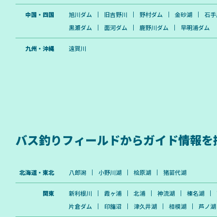
中国・四国
旭川ダム
旧吉野川
野村ダム
金砂湖
石手
黒瀬ダム
面河ダム
鹿野川ダム
早明浦ダム
九州・沖縄
遠賀川
バス釣りフィールドから
ガイド情報を
北海道・東北
八郎潟
小野川湖
桧原湖
猪苗代湖
関東
新利根川
霞ヶ浦
北浦
神流湖
榛名湖
片倉ダム
印旛沼
津久井湖
相模湖
芦ノ湖