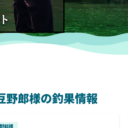
 納豆野郎様の釣果情報
SHIMANO
SH
野郎様