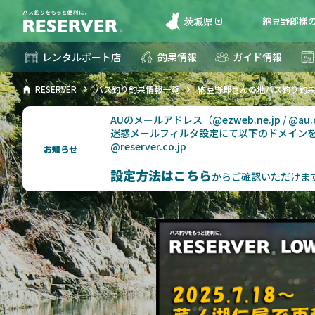
茨城県
納豆野郎様の
レンタルボート店
釣果情報
ガイド情報
RESERVER
バス釣り釣果情報一覧
納豆野郎さんの地バス釣り釣
AUのメールアドレス（@ezweb.ne.jp / @
迷惑メールフィルタ設定にて以下のドメイン
@reserver.co.jp
お知らせ
設定方法はこちら
からご確認いただけま