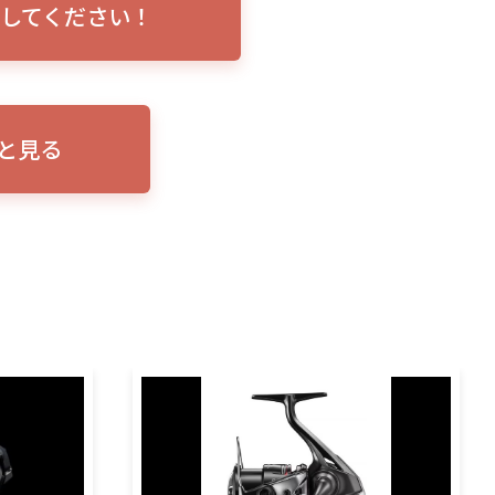
してください！
トリプルショ
ローランス イーグルアイ（EAGLE EYE）イ
エル
説！
ンプレ！ガーミンとの比較も併せてご説明い
ンバ
たします
と見る