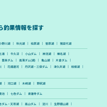
ら
釣果情報を探す
小野川湖
秋元湖
桧原湖
曽原湖
猪苗代湖
北浦
牛久沼
小山ダム
神流湖
榛名湖
豊英ダム
高滝ダム(湖)
亀山湖
片倉ダム
川
花畑運河
丹沢湖・三保ダム
津久井湖
相模湖
湖
河口湖
木崎湖
野尻湖
鹿池
七色ダム
青蓮寺ダム
吉ダム・天若湖
高山ダム
淀川
生野銀山湖