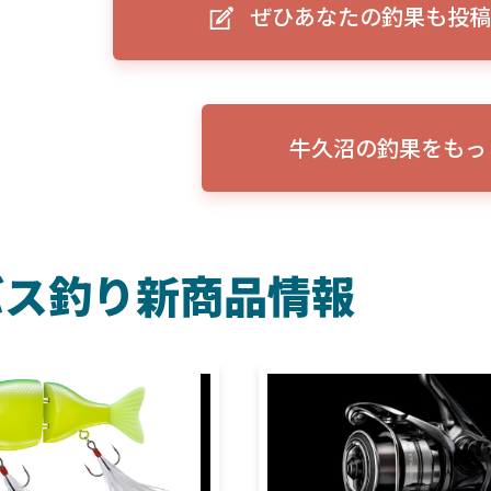
ぜひあなたの釣果も投稿
ーグルアイ（EAGLE EYE）」
ELowrance EAGLE 7/9インチ 
り身近に！HOOK REVEAL
ットHD！EAGLE EYEとの違いも解
説！
牛久沼の釣果をもっ
バス釣り新商品情報