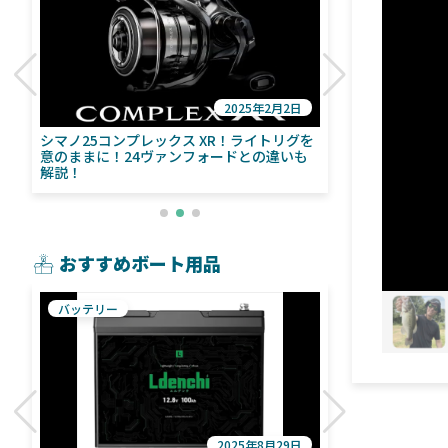
2025年2月2日
び
シマノ25コンプレックス XR！ライトリグを
シマノ24ヴァ
意のままに！24ヴァンフォードとの違いも
量！ストラデ
解説！
おすすめボート用品
バッテリー
魚探
2025年8月29日