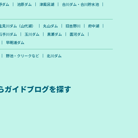
野ダム
池原ダム
津風呂湖
合川ダム・合川貯水池
生見川ダム（山代湖）
丸山ダム
旧吉野川
府中湖
石手川ダム
玉川ダム
黒瀬ダム
面河ダム
早明浦ダム
野池・クリークなど
北川ダム
ら
ガイドブログを探す