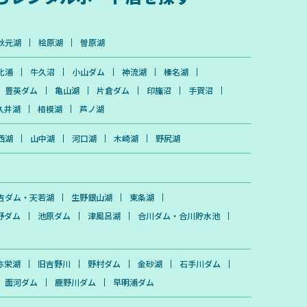
秋元湖
桧原湖
曽原湖
北浦
牛久沼
小山ダム
神流湖
榛名湖
豊英ダム
亀山湖
片倉ダム
印旛沼
手賀沼
久井湖
相模湖
芦ノ湖
西湖
山中湖
河口湖
木崎湖
野尻湖
吉ダム・天若湖
生野銀山湖
東条湖
野ダム
池原ダム
津風呂湖
合川ダム・合川貯水池
弥栄湖
旧吉野川
野村ダム
金砂湖
石手川ダム
面河ダム
鹿野川ダム
早明浦ダム