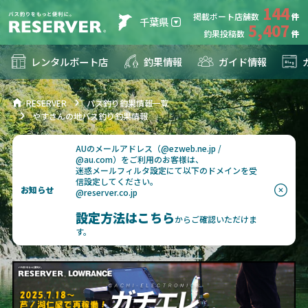
144
掲載ボート店舗数
千葉県
5,407
釣果投稿数
レンタルボート店
釣果情報
ガイド情報
RESERVER
バス釣り釣果情報一覧
やすさんの地バス釣り釣果情報
AUのメールアドレス（@ezweb.ne.jp /
@au.com）をご利用のお客様は、
迷惑メールフィルタ設定にて以下のドメインを受
信設定してください。
お知らせ
@reserver.co.jp
設定方法はこちら
からご確認いただけま
す。