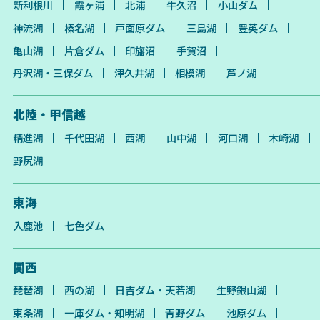
新利根川
霞ヶ浦
北浦
牛久沼
小山ダム
神流湖
榛名湖
戸面原ダム
三島湖
豊英ダム
亀山湖
片倉ダム
印旛沼
手賀沼
丹沢湖・三保ダム
津久井湖
相模湖
芦ノ湖
北陸・甲信越
精進湖
千代田湖
西湖
山中湖
河口湖
木崎湖
野尻湖
東海
入鹿池
七色ダム
関西
琵琶湖
西の湖
日吉ダム・天若湖
生野銀山湖
東条湖
一庫ダム・知明湖
青野ダム
池原ダム