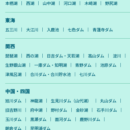
本栖湖
西湖
山中湖
河口湖
木崎湖
野尻湖
東海
五三川
大江川
入鹿池
七色ダム
青蓮寺ダム
関西
琵琶湖
西の湖
日吉ダム・天若湖
高山ダム
淀川
生野銀山湖
一庫ダム・知明湖
青野ダム
池原ダム
津風呂湖
合川ダム・合川貯水池
七川ダム
中国・四国
旭川ダム
神龍湖
生見川ダム（山代湖）
丸山ダム
旧吉野川
府中湖
野村ダム
金砂湖
石手川ダム
玉川ダム
黒瀬ダム
面河ダム
鹿野川ダム
朝倉ダム
早明浦ダム