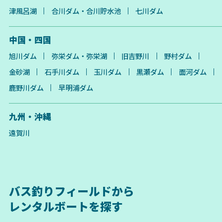
津風呂湖
合川ダム・合川貯水池
七川ダム
中国・四国
旭川ダム
弥栄ダム・弥栄湖
旧吉野川
野村ダム
金砂湖
石手川ダム
玉川ダム
黒瀬ダム
面河ダム
鹿野川ダム
早明浦ダム
九州・沖縄
遠賀川
バス釣りフィールドから
レンタルボートを探す