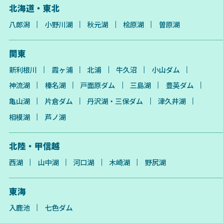
北海道・東北
八郎潟
小野川湖
秋元湖
桧原湖
曽原湖
関東
新利根川
霞ヶ浦
北浦
牛久沼
小山ダム
神流湖
榛名湖
戸面原ダム
三島湖
豊英ダム
亀山湖
片倉ダム
丹沢湖・三保ダム
津久井湖
相模湖
芦ノ湖
北陸・甲信越
西湖
山中湖
河口湖
木崎湖
野尻湖
東海
入鹿池
七色ダム