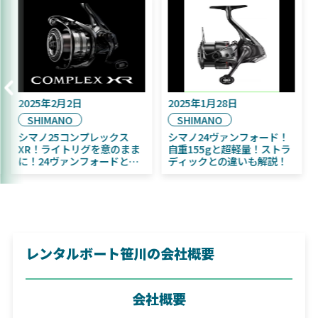
025年9月16日
2025年2月2日
202
DAIWA
SHIMANO
SH
2025年11月発売予定！
シマノ25コンプレックス
シマ
DAIWA ふく魚／ちびふく魚
XR！ライトリグを意のまま
自重
はビッグベイト初心者にお
に！24ヴァンフォードとの
ディ
すすめ！
違いも解説！
レンタルボート笹川の会社概要
会社概要