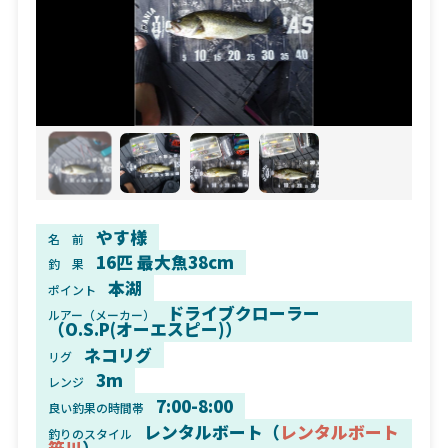
やす様
名 前
16匹 最大魚38cm
釣 果
本湖
ポイント
ドライブクローラー
ルアー（メーカー）
（O.S.P(オーエスピー)）
ネコリグ
リグ
3m
レンジ
7:00-8:00
良い釣果の時間帯
レンタルボート（
レンタルボート
釣りのスタイル
笹川
）