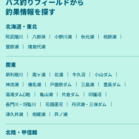
バス釣りフィールドから
釣果情報を探す
北海道・東北
阿武隈川
八郎潟
小野川湖
秋元湖
桧原湖
曽原湖
猪苗代湖
関東
新利根川
霞ヶ浦
北浦
牛久沼
小山ダム
神流湖
榛名湖
戸面原ダム
三島湖
豊英ダム
高滝ダム(湖)
亀山湖
片倉ダム
印旛沼
長門川・将監川
花畑運河
丹沢湖・三保ダム
津久井湖
相模湖
芦ノ湖
北陸・甲信越