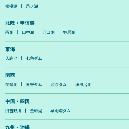
相模湖
芦ノ湖
北陸・甲信越
西湖
山中湖
河口湖
野尻湖
東海
入鹿池
七色ダム
関西
琵琶湖
青野ダム
池原ダム
津風呂湖
中国・四国
旧吉野川
金砂湖
早明浦ダム
九州・沖縄